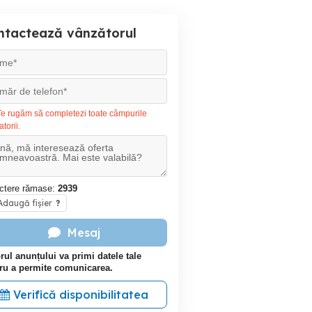
ntactează vânzătorul
e rugăm să completezi toate câmpurile
atorii.
ctere rămase:
2939
daugă fișier
?
Mesaj
rul anunțului va primi datele tale
ru a permite comunicarea.
Verifică disponibilitatea