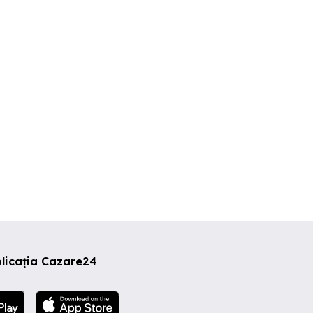
Regim Hotelier Iasi -
Cozy Aparthotel - Cazare
as - Newton -
Apartamente cu 1-2-3-4
Regim Hotelier-
opou
Camere. Preturi Imbatabile
Iasi
Iasi
Iasi
5 RON
139 RON
123 RON
licația Cazare24