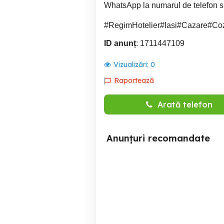
WhatsApp la numarul de telefon s
#RegimHotelier#Iasi#Cazare#Co
ID anunț
: 1711447109
Vizualizări:
0
Raportează
Arată telefon
Anunțuri recomandate