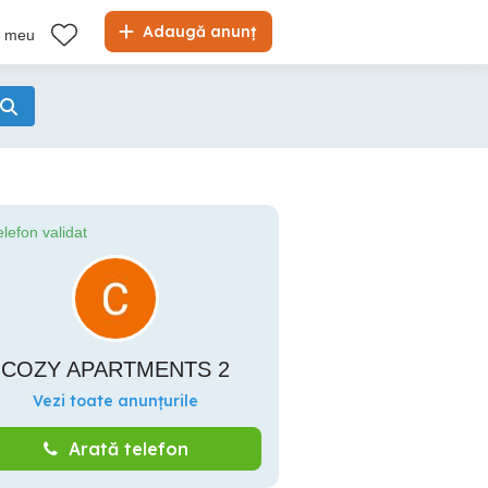
Adaugă anunț
l meu
elefon validat
COZY APARTMENTS 2
Vezi toate anunțurile
Arată telefon