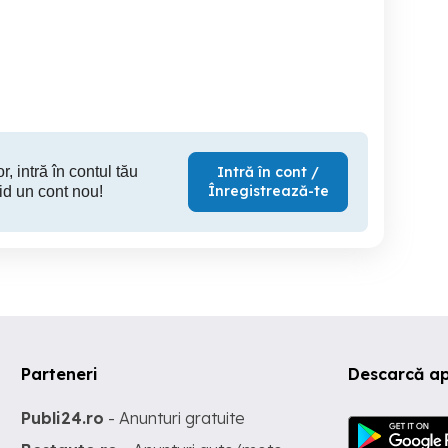
Cazare Tip Regim Hotelier
Cazare LUX Regim Hotelier
iscala Iasi - Centru,
In Zonele Centrale Iasi
Iasi Pal
ou, Universitati, Palas
C
Mall - 1-2-3-4 Camere
Iasi
Iasi
139 RON
135 RON
14
r, intră în contul tău
Intră în cont /
Înregistrează-te
id un cont nou!
Parteneri
Descarcă ap
Publi24.ro
- Anunturi gratuite