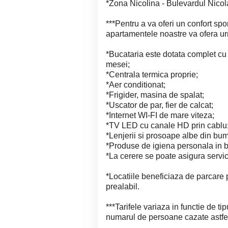
*Zona Nicolina - Bulevardul Nicola
***Pentru a va oferi un confort spo
apartamentele noastre va ofera urm
*Bucataria este dotata complet cu 
mesei;
*Centrala termica proprie;
*Aer conditionat;
*Frigider, masina de spalat;
*Uscator de par, fier de calcat;
*Internet WI-FI de mare viteza;
*TV LED cu canale HD prin cablu
*Lenjerii si prosoape albe din bu
*Produse de igiena personala in b
*La cerere se poate asigura servic
*Locatiile beneficiaza de parcare p
prealabil.
***Tarifele variaza in functie de ti
numarul de persoane cazate astfe