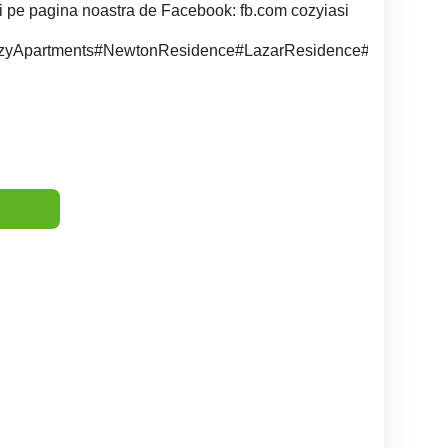
i pe pagina noastra de Facebook: fb.com cozyiasi
zyApartments#NewtonResidence#LazarResidence#QResidence#