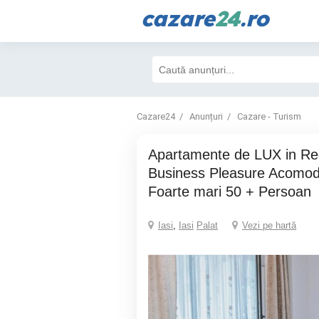
cazare
24
.ro
Cazare24
Anunțuri
Cazare - Turism
Apartamente de LUX in Regim Hotelier
Business Pleasure Acomo
Foarte mari 50 + Persoan
Iasi
,
Iasi
Palat
Vezi pe hartă