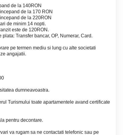
epand de la 140RON
 incepand de la 170 RON
e incepand de la 220RON
vari de minim 14 nopti.
tranzit este de 120RON.
plata: Transfer bancar, OP, Numerar, Card.
orare pe termen mediu si lung cu alte societati
ze angajatii.
00
cesitatea dumneavoastra.
erul Turismului toate apartamentele avand certificate
cala pentru decontare.
rvari va rugam sa ne contactati telefonic sau pe