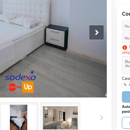
Co
T
oblig
Cara
A
Auto
pent