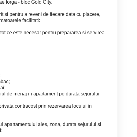
e Iorga - bloc Gold City.
rit si pentru a reveni de fiecare data cu placere,
atoarele facilitati:
tot ce este necesar pentru prepararea si servirea
;
mbac;
ai;
iul de menaj in apartament pe durata sejurului.
rivata contracost prin rezervarea locului in
pul apartamentului ales, zona, durata sejurului si
l: