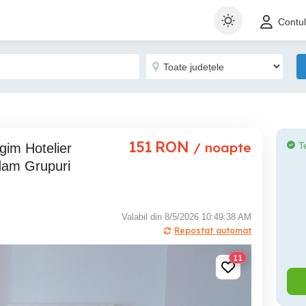
Contu
151
RON
/ noapte
T
dam Grupuri
Valabil din 8/5/2026 10:49:38 AM
Repostat automat
11