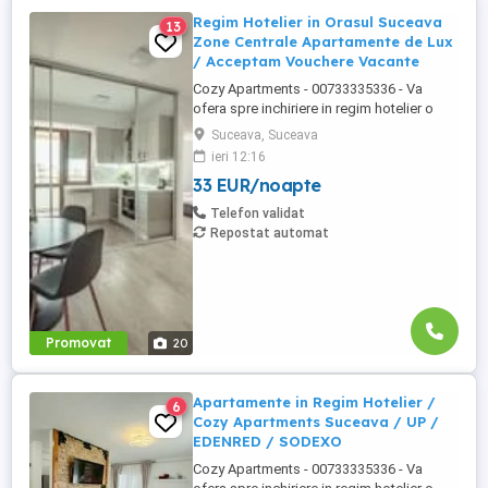
Regim Hotelier in Orasul Suceava
13
Zone Centrale Apartamente de Lux
/ Acceptam Vouchere Vacante
Cozy Apartments - 00733335336 - Va
ofera spre inchiriere in regim hotelier o
gama variata de apartamente si
Suceava, Suceava
garsoniere situate in puncte cheie ale
ieri 12:16
orasului Suceava: Bulevardul George
33 EUR/noapte
Enescu. Kaufland George Enescu In
centrul Orasului pe Esplanada langa
Telefon validat
McDonald's. Zamca Bulevardul 1 Mai
Repostat automat
Obcini ...
Promovat
20
Apartamente in Regim Hotelier /
6
Cozy Apartments Suceava / UP /
EDENRED / SODEXO
Cozy Apartments - 00733335336 - Va