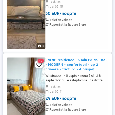
Iasi, Iasi
locațiile noastre CENTRALE dotate și
azi 05:45
pregătite spre a te găzdui pe tine sau pe
30 EUR/noapte
amicii tai. Prețuri începând de la 140 de lei
noapte, în funcție de locație, numărul de
Telefon validat
persoane ...
Repostat la fiecare 3 ore
8
Lazar Residence - 5 min Palas - nou
17
- MODERN - confortabil - ap 2
camere - factura - 4 oaspeți
Whatsapp - > 0 sapte 4 noua 5 cinci 8
sapte 0 cinci Te așteptam la una dintre
locațiile noastre dotate și pregătite spre a
Iasi, Iasi
te găzdui pe tine sau pe amicii tai. Prețuri
azi 00:41
începând de la 120 de lei noapte, în
29 EUR/noapte
funcție de locație, numărul de persoane și
de durata șederii. Mai multe detalii ...
Telefon validat
Repostat la fiecare 6 ore