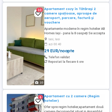
Apartament cozy în Tătărași 2
10
camere spațioase, aproape de
aeroport, parcare, factură și
vouchere
Apartamente moderne în regim hotelier AB
Homes Iași - pana la 8 oaspeți Se accepta
plata cu vochere de vacanță - se oferă
Iasi, Iasi
factura whatsapp: #zero #sapte #patru
azi 00:40
#noua #cinci #cinci #opt #șapte #zero
29 EUR/noapte
#cinci Descoperă confortul de acasă în
apartamentele AB Homes, disponibile în
Telefon validat
cele mai căutate zone din ...
Repostat la fiecare 6 ore
10
Apartament cu 2 camere (Regim
6
hotelier)
Ofer spre regim hotelier,apartament două
camere,decomandat,situat in Ansamblul