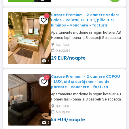
Cazare Premium - 2 camere vedere
1
Palas - Palatul Culturii, plăcut si
luminos - vouchere - factura
Apartamente moderne în regim hotelier AB
Homes Iași - pana la 8 oaspeți Se accepta
plata cu vochere de vacanță - se oferă
Iasi, Iasi
factura whatsapp: #zero #sapte #patru
5 august
#noua #cinci #cinci #opt #șapte #zero
29 EUR/noapte
#cinci Descoperă confortul de acasă în
5
apartamentele AB Homes, disponibile în
cele mai căutate zone din ...
Cazare Premium - 2 camere COPOU
1
- LUX, stil și curățenie - loc de
parcare - vouchere - factura
Apartamente moderne în regim hotelier AB
Homes Iași - pana la 8 oaspeți Se accepta
plata cu vochere de vacanță - se oferă
Iasi, Iasi
factura whatsapp: zero șapte patru noua
5 august
cinci cinci opt șapte zero cinci Descoperă
53 EUR/noapte
confortul de acasă în apartamentele AB
5
Homes, disponibile în cele mai căutate