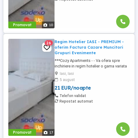
Promovat
10
Regim Hotelier IASI - PREMIUM -
26
oferim Factura Cazare Muncitori
Grupuri Evenimente
***Cozy Apartments - - Va ofera spre
inchiriere in regim hotelier o gama variata
de apartamente si garsoniere situate in
Iasi, Iasi
puncte cheie ale orasului doar in
5 august
complexe rezidentiale noi: *Zona Palas
21 EUR/noapte
Mall - Centru - Complex Lazar Residence;
*Zona Palas Mall - Centru Complex Q
Telefon validat
Residence; *Zona Palas Mall - ...
Repostat automat
Promovat
17