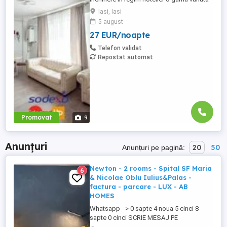
de apartamente si garsoniere situate in
Iasi, Iasi
puncte cheie ale orasului doar in
5 august
complexe rezidentiale noi: *Zona Palas
27 EUR/noapte
Mall - Centru - Complex Lazar Residence;
*Zona Palas Mall - Centru Complex Q
Telefon validat
Residence; *Zona Palas Mall ...
Repostat automat
Promovat
9
Anunțuri
20
50
Anunțuri pe pagină:
Newton - 2 rooms - Spital SF Maria
6
& Nicolae Oblu Iulius&Palas -
factura - parcare - LUX - AB
HOMES
Whatsapp - > 0 sapte 4 noua 5 cinci 8
sapte 0 cinci SCRIE MESAJ PE
WHATSAPP! Te așteptam la una dintre