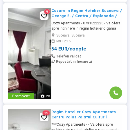
Cazare in Regim Hotelier Suceava /
9
George E. / Centru / Esplanada /
Cozy Apartments - 0731522225 - Va ofera
spre inchiriere in regim hotelier o gama
variata de apartamente si garsoniere
Suceava, Suceava
situate in puncte cheie ale orasului
ieri 12:16
Suceava: Bulevardul George Enescu. In
34 EUR/noapte
centrul Orasului pe Esplanada langa
McDonald's. Bulevardul 1 Mai Obcini
Telefon validat
Zamca Burdujeni Ipotesti Pentru ...
Repostat în fiecare zi
Promovat
20
Regim Hotelier Cozy Apartments
15
Centru Palas Palatul Culturii
***Cozy Apartments - - Va ofera spre
inchiriere in regim hotelier o gama variata