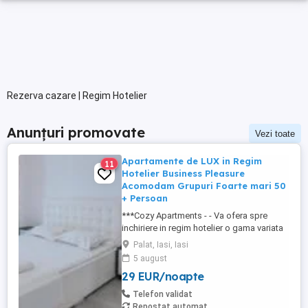
Rezerva cazare | Regim Hotelier
Anunțuri promovate
Vezi toate
Apartamente de LUX in Regim
11
Hotelier Business Pleasure
Acomodam Grupuri Foarte mari 50
+ Persoan
***Cozy Apartments - - Va ofera spre
inchiriere in regim hotelier o gama variata
de apartamente si garsoniere situate in
Palat, Iasi, Iasi
puncte cheie ale orasului doar in
5 august
complexe rezidentiale noi: *Zona Palas
29 EUR/noapte
Mall - Centru - Complex Lazar Residence;
*Zona Palas Mall - Centru Complex Q
Telefon validat
Residence; *Zona Palas Mall - ...
Repostat automat