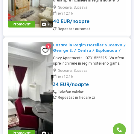
ofera spre inchiriere in regim hotelier o
gama variata de apartamente si
Suceava, Suceava
garsoniere situate in puncte cheie ale
ieri 12:16
orasului Suceava: Bulevardul George
40 EUR/noapte
Enescu. Kaufland George Enescu In
Promovat
20
centrul Orasului pe Esplanada langa
Repostat automat
McDonald's. Zamca Bulevardul 1 Mai
Obcini ...
Cazare in Regim Hotelier Suceava /
9
George E. / Centru / Esplanada /
Cozy Apartments - 0731522225 - Va ofera
spre inchiriere in regim hotelier o gama
variata de apartamente si garsoniere
Suceava, Suceava
situate in puncte cheie ale orasului
ieri 12:16
Suceava: Bulevardul George Enescu. In
34 EUR/noapte
centrul Orasului pe Esplanada langa
McDonald's. Bulevardul 1 Mai Obcini
Telefon validat
Zamca Burdujeni Ipotesti Pentru ...
Repostat în fiecare zi
Promovat
20