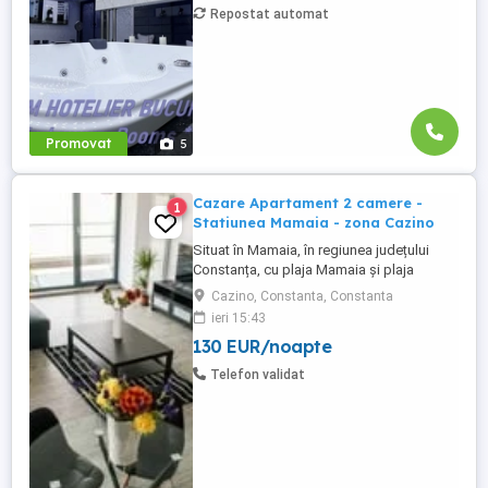
Politia Locala Sector 3 ) Loc de parcare ...
Repostat automat
Promovat
5
Cazare Apartament 2 camere -
1
Statiunea Mamaia - zona Cazino
Situat în Mamaia, în regiunea județului
Constanța, cu plaja Mamaia și plaja
Myrtos în apropiere, Diamond View
Cazino, Constanta, Constanta
Apartments oferă cazare cu parcare
ieri 15:43
privată gratuită garantată pentru fiecare
130 EUR/noapte
apartament. Apartamente cu doua camera
de inchiriat in regim hotelier, Statiunea
Telefon validat
Mamaia - zona Cazino. Apartamentele ...