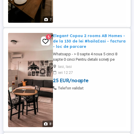
7
Elegant Copou 2 rooms AB Homes -
5
de la 130 de lei #hailaIasi - factura
- loc de parcare
Whatsapp - > 0 sapte 4 noua 5 cinci 8
sapte 0 cinci Pentru detalii scrieți pe
Whatsapp la 07 (patru x noua x cinci x
Iasi, Iasi
cinci x opt x șapte x zero x cinci) Prețuri
ieri 12:27
începând de la 130 de lei noapte, numărul
25 EUR/noapte
de persoane și de durata șederii. Te
așteptăm in acest apartament cochet ...
Telefon validat
8