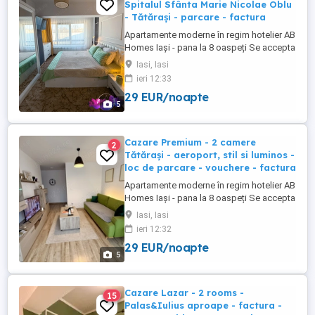
Spitalul Sfânta Marie Nicolae Oblu
- Tătărași - parcare - factura
Apartamente moderne în regim hotelier AB
Homes Iași - pana la 8 oaspeți Se accepta
plata cu vochere de vacanță - se oferă
Iasi, Iasi
factura whatsapp: zero șapte patru noua
ieri 12:33
cinci cinci opt șapte zero cinci Descoperă
29 EUR/noapte
confortul de acasă în apartamentele AB
5
Homes, disponibile în cele mai căutate
zone din Iași Palas, ...
Cazare Premium - 2 camere
2
Tătărași - aeroport, stil si luminos -
loc de parcare - vouchere - factura
Apartamente moderne în regim hotelier AB
Homes Iași - pana la 8 oaspeți Se accepta
plata cu vochere de vacanță - se oferă
Iasi, Iasi
factura whatsapp: #zero #sapte #patru
ieri 12:32
#noua #cinci #cinci #opt #șapte #zero
29 EUR/noapte
#cinci Descoperă confortul de acasă în
5
apartamentele AB Homes, disponibile în
cele mai căutate zone din ...
Cazare Lazar - 2 rooms -
15
Palas&Iulius aproape - factura -