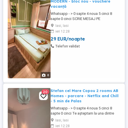
MODERN - bloc nou - vouchere
vacanță
Whatsapp - > 0 sapte 4 noua 5 cinci 8
sapte 0 cinci SCRIE MESAJ PE
WHATSAPP! Te așteptam la una dintre
Iasi, Iasi
locațiile noastre CENTRALE dotate și
ieri 12:28
pregătite spre a te găzdui pe tine sau pe
29 EUR/noapte
amicii tai. Prețuri începând de la 140 de lei
noapte, în funcție de locație, numărul de
Telefon validat
persoane ...
8
Stefan cel Mare Copou 2 rooms AB
20
Homes - parcare - Netflix and Chill
- 5 min de Palas
Whatsapp - > 0 sapte 4 noua 5 cinci 8
sapte 0 cinci Te așteptam la una dintre
locațiile noastre dotate și pregătite spre a
Iasi, Iasi
te găzdui pe tine sau pe amicii tai. Prețuri
ieri 12:28