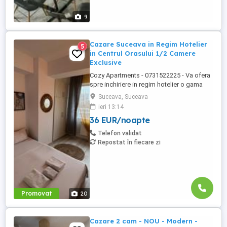
9
Cazare Suceava in Regim Hotelier
5
in Centrul Orasului 1/2 Camere
Exclusive
Cozy Apartments - 0731522225 - Va ofera
spre inchiriere in regim hotelier o gama
variata de apartamente si garsoniere
Suceava, Suceava
situate in puncte cheie ale orasului
ieri 13:14
Suceava: Bulevardul George Enescu. In
36 EUR/noapte
centrul Orasului pe Esplanada langa
McDonald's. Bulevardul 1 Mai Obcini
Telefon validat
Zamca Burdujeni Ipotesti Pentru ...
Repostat în fiecare zi
Promovat
20
Cazare 2 cam - NOU - Modern -