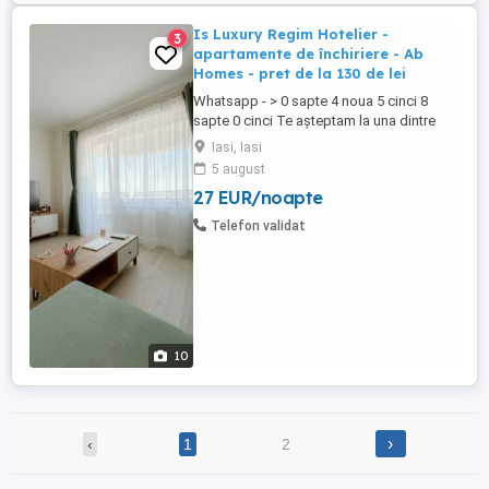
zone din Iași ...
Is Luxury Regim Hotelier -
3
apartamente de închiriere - Ab
Homes - pret de la 130 de lei
Whatsapp - > 0 sapte 4 noua 5 cinci 8
sapte 0 cinci Te așteptam la una dintre
locațiile noastre dotate și pregătite spre a
Iasi, Iasi
te găzdui pe tine sau pe amicii tai. Prețuri
5 august
începând de la 120 de lei noapte, în
27 EUR/noapte
funcție de locație, numărul de persoane și
de durata șederii. Mai multe detalii ...
Telefon validat
10
›
‹
1
2