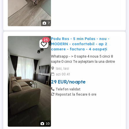
7
Podu Ros - 5 min Palas - nou -
25
MODERN - confortabil - ap 2
camere - factura - 4 oaspeți
Whatsapp - > 0 sapte 4 noua 5 cinci 8
sapte 0 cinci Te așteptam la una dintre
locațiile noastre dotate și pregătite spre a
Iasi, Iasi
te găzdui pe tine sau pe amicii tai. Prețuri
azi 00:41
începând de la 120 de lei noapte, în
29 EUR/noapte
funcție de locație, numărul de persoane și
de durata șederii. Mai multe detalii ...
Telefon validat
Repostat la fiecare 6 ore
10