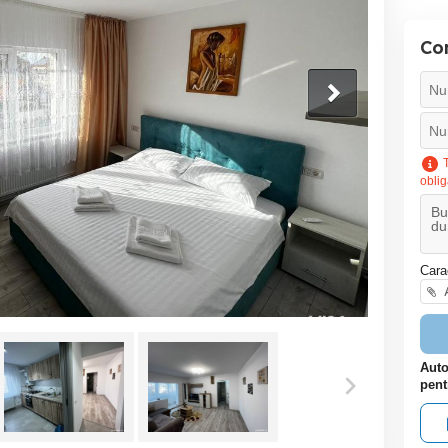
Co
T
oblig
Cara
A
Auto
pent