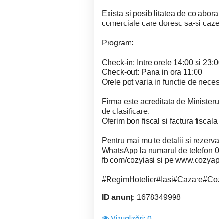
Exista si posibilitatea de colabora
comerciale care doresc sa-si caze
Program:
Check-in: Intre orele 14:00 si 23:
Check-out: Pana in ora 11:00
Orele pot varia in functie de nec
Firma este acreditata de Ministeru
de clasificare.
Oferim bon fiscal si factura fiscal
Pentru mai multe detalii si rezerv
WhatsApp la numarul de telefon 
fb.com/cozyiasi si pe www.cozyap
#RegimHotelier#Iasi#Cazare#Co
ID anunț
: 1678349998
Vizualizări:
0