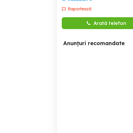
Raportează
Arată telefon
Anunțuri recomandate
Cazare Regim Hotelier 1-2-
Cazare Suceava Firme
3-4 CamereAteneu
Esplanada Cetatea Sucevei
Suceava
155 RON