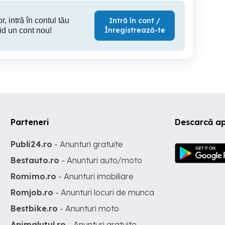
r, intră în contul tău
Intră în cont /
Înregistrează-te
id un cont nou!
Parteneri
Descarcă ap
Publi24.ro
- Anunturi gratuite
Bestauto.ro
- Anunturi auto/moto
Romimo.ro
- Anunturi imobiliare
Romjob.ro
- Anunturi locuri de munca
Bestbike.ro
- Anunturi moto
Animalutul.ro
- Anunturi gratuite