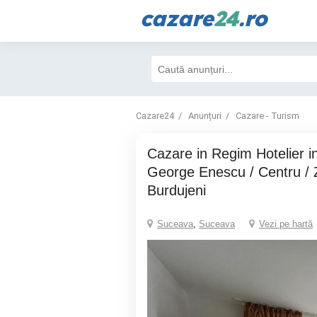
cazare
24
.ro
Cazare24
Anunțuri
Cazare - Turism
Cazare in Regim Hotelier in Suceava /
George Enescu / Centru / 
Burdujeni
Suceava
,
Suceava
Vezi pe hartă