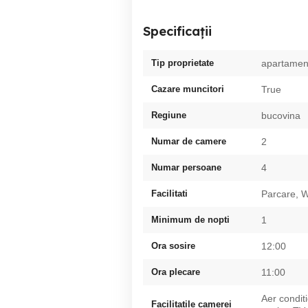
Specificații
Tip proprietate
apartamen
Cazare muncitori
True
Regiune
bucovina
Numar de camere
2
Numar persoane
4
Facilitati
Parcare, W
Minimum de nopti
1
Ora sosire
12:00
Ora plecare
11:00
Aer condit
Facilitatile camerei