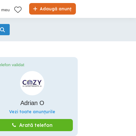
Adaugă anunț
l meu
elefon validat
Adrian O
Vezi toate anunțurile
Arată telefon