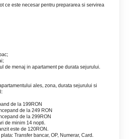
ot ce este necesar pentru prepararea si servirea
bac;
i;
ul de menaj in apartament pe durata sejurului.
 apartamentului ales, zona, durata sejurului si
l:
epand de la 199RON
incepand de la 249 RON
 incepand de la 299RON
ari de minim 14 nopti.
ranzit este de 120RON.
lata: Transfer bancar, OP, Numerar, Card.