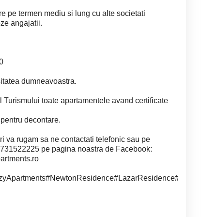
re pe termen mediu si lung cu alte societati
ze angajatii.
00
esitatea dumneavoastra.
l Turismului toate apartamentele avand certificate
a pentru decontare.
ari va rugam sa ne contactati telefonic sau pe
0731522225 pe pagina noastra de Facebook:
artments.ro
zyApartments#NewtonResidence#LazarResidence#QResidence#