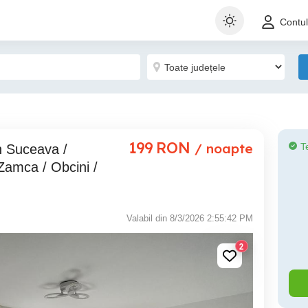
Contu
199
RON
/ noapte
T
Zamca / Obcini /
Valabil din 8/3/2026 2:55:42 PM
2