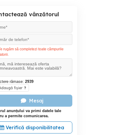
ntactează vânzătorul
e rugăm să completezi toate câmpurile
atorii.
ctere rămase:
2939
daugă fișier
?
Mesaj
rul anunțului va primi datele tale
ru a permite comunicarea.
Verifică disponibilitatea