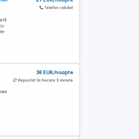
Telefon validat
pată
cu
der
38 EUR/noapte
Repostat la fiecare 5 minute
baie