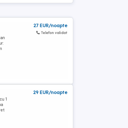
27 EUR/noapte
Telefon validat
ean
ur:
am
29 EUR/noapte
 cu 1
na
ret