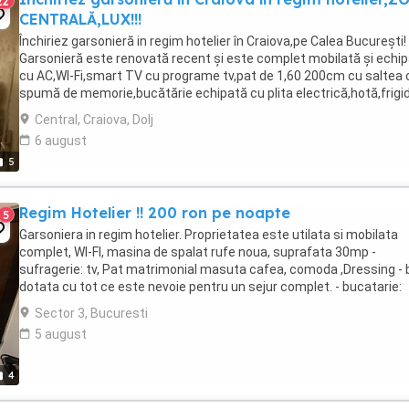
22
CENTRALĂ,LUX!!!
Închiriez garsonieră in regim hotelier în Craiova,pe Calea București!
Garsonieră este renovată recent și este complet mobilată și echi
cu AC,WI-Fi,smart TV cu programe tv,pat de 1,60 200cm cu saltea 
spumă de memorie,bucătărie echipată cu plita electrică,hotă,frigi
cu congelator,cafetiera,prăjitor ...
Central, Craiova, Dolj
6 august
5
Regim Hotelier !! 200 ron pe noapte
5
Garsoniera in regim hotelier. Proprietatea este utilata si mobilata
complet, WI-FI, masina de spalat rufe noua, suprafata 30mp -
sufragerie: tv, Pat matrimonial masuta cafea, comoda ,Dressing - 
dotata cu tot ce este nevoie pentru un sejur complet. - bucatarie:
cuptor, plita,masina de spalat rufe, ...
Sector 3, Bucuresti
5 august
4