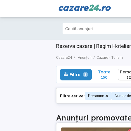
cazare
24
.ro
Toate
Perso
Filtre
2
150
125
Rezerva cazare | Regim Hotelier
Cazare24
Anunțuri
Cazare - Turism
Toate
Pers
Filtre
2
150
12
Filtre active:
Persoane
Numar de
Anunțuri promovat