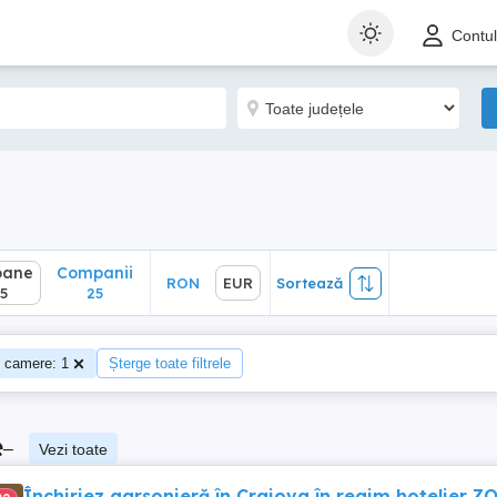
ane
Companii
RON
EUR
Sortează
Contu
25
oane
Companii
RON
EUR
Sortează
5
25
 camere: 1
Șterge toate filtrele
e
–
Vezi toate
Închiriez garsonieră în Craiova în regim hotelier,Z