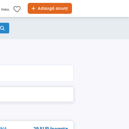
Adaugă anunț
l meu
ONA
29 EUR/noapte