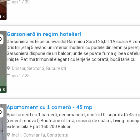
ieri 17:39
4
Garsonieră în regim hotelier!
Garsonieră este pe bulevardul Ramnicu Sărat 25,bl11A scara B zo
Dristor ,etaj 5 având un interior modern cu podele din lemn și pereți 
Garsoniera dispune de un balcon,unde se poate fuma și bea cafelu
liniște. Pat matrimonial elegant cu lenjerie colorată, bucătărie cu
cuptor microunde,mașina ...
Dristor, Sector 3, Bucuresti
ieri 17:25
5
Apartament cu 1 cameră - 45 mp
Apartament cu 1 cameră, decomandat, confort 0, suprafață 45 m
(recent renovat) Bucătărie utilată; mașină de spălat; Living : cana
extensibilă + pat 160 200 Balcon
Inel II, Constanta, Constanta