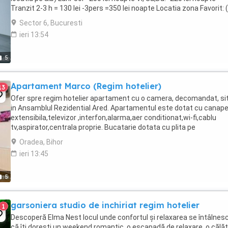
Tranzit 2-3 h = 130 lei -3pers =350 lei noapte Locatia zona Favorit: (
locata bej cu ...
Sector 6, Bucuresti
ieri 13:54
5
Apartament Marco (Regim hotelier)
13
Ofer spre regim hotelier apartament cu o camera, decomandat, si
in Ansamblul Rezidential Ared. Apartamentul este dotat cu canap
extensibila,televizor ,interfon,alarma,aer conditionat,wi-fi,cablu
tv,aspirator,centrala proprie. Bucatarie dotata cu plita pe
gaz,hota,cuptor microunde,frigider si utilata ...
Oradea, Bihor
ieri 13:45
5
garsoniera studio de inchiriat regim hotelier
1
Descoperă Elma Nest locul unde confortul și relaxarea se întâlnesc
că îți dorești un weekend romantic, o escapadă de relaxare, o călăt