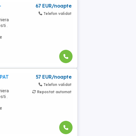
-
67 EUR/noapte
Telefon validat
niera
ti .
de
 PAT
57 EUR/noapte
Telefon validat
niera
Repostat automat
ti .
de