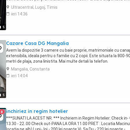
stradă. ...
Ultracentral, Lugoj, Timis
ieri 14:36
5
Cazare Casa DG Mangalia
Avem la dispozitie 3 camere cu baie proprie, matrimoniale cu can
extensibila, ideala pentru o familie cu 2 copii. Este situata la 800-9
metri de plaja, zona linistita. Mai multe detali la telefon.
Mangalia, Constanta
ieri 14:04
5
inchiriez in regim hotelier
8
***SUNATI LA ACEST NR. *** Inchiriem in Regim Hotelier: Check in-
13.30 - 22..00 Check out-PANA LA ORA 11.00 PRET : Locatia Macinulu
locatia pe alb) Luni-Joi - 200 lei noapte Vi, Sa,Du.- 220 lei noapte -