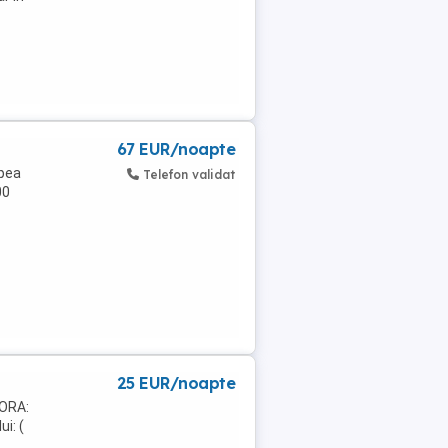
67 EUR/noapte
apea
Telefon validat
00
25 EUR/noapte
 ORA:
i: (