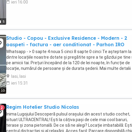
ieri 16:00
5
Studio - Copou - Exclusive Residence - Modern - 2
oaspeti - factura - aer conditionat - Parhon IRO
Whatsapp - > 0 sapte 4 noua 5 cinci 8 sapte 0 cinci Te așteptam la
dintre locațiile noastre dotate și pregătite spre a te găzdui pe tine
pe amicii tai. Prețuri începând de la 120 de lei noapte, în funcție de
locație, numărul de persoane și de durata șederii. Mai multe detalii .
Iasi, Iasi
ieri 15:31
10
Regim Hotelier Studio Nicolas
2
Inima Lugojului Descoperă pulsul orașului din acest studio cochet,
situat ULTRACENTRAL! Ești la câțiva pași de cele mai cool baruri,
terase și zona pietonală. De ce să ne alegi? Locație imbatabilă: Ești
centrul distracției și al relaxării. Acces facil: Parcare disponibilă chi