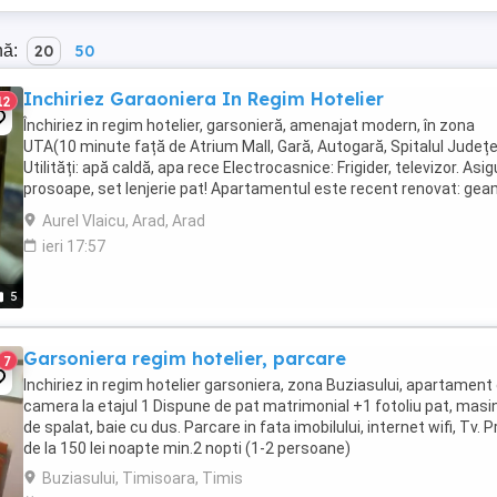
nă:
20
50
Inchiriez Garaoniera In Regim Hotelier
12
Închiriez in regim hotelier, garsonieră, amenajat modern, în zona
UTA(10 minute față de Atrium Mall, Gară, Autogară, Spitalul Județ
Utilități: apă caldă, apa rece Electrocasnice: Frigider, televizor. Asig
prosoape, set lenjerie pat! Apartamentul este recent renovat: ge
termopan, usă metalică, ...
Aurel Vlaicu, Arad, Arad
ieri 17:57
5
Garsoniera regim hotelier, parcare
7
Inchiriez in regim hotelier garsoniera, zona Buziasului, apartament
camera la etajul 1 Dispune de pat matrimonial +1 fotoliu pat, masi
de spalat, baie cu dus. Parcare in fata imobilului, internet wifi, Tv. P
de la 150 lei noapte min.2 nopti (1-2 persoane)
Buziasului, Timisoara, Timis