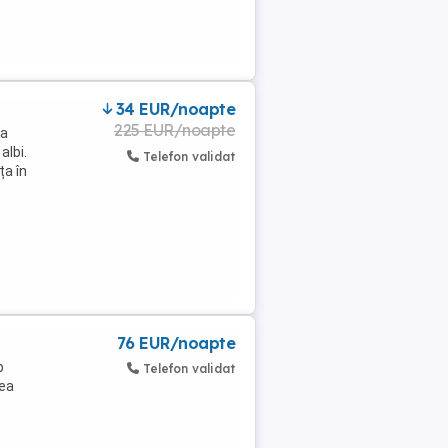
34 EUR/noapte
225 EUR/noapte
na
albi.
Telefon validat
ța în
76 EUR/noapte
p
Telefon validat
pea