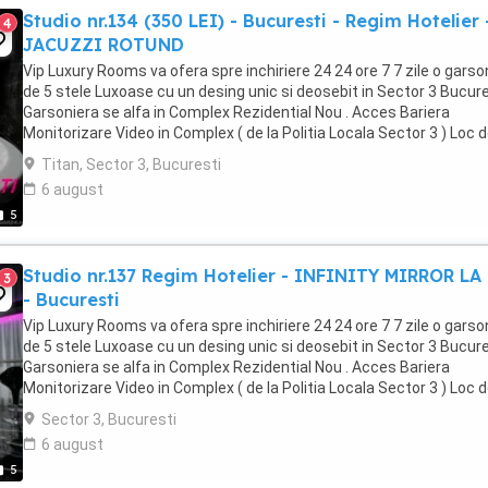
Studio nr.134 (350 LEI) - Bucuresti - Regim Hotelier 
4
JACUZZI ROTUND
Vip Luxury Rooms va ofera spre inchiriere 24 24 ore 7 7 zile o garso
de 5 stele Luxoase cu un desing unic si deosebit in Sector 3 Bucures
Garsoniera se alfa in Complex Rezidential Nou . Acces Bariera
Monitorizare Video in Complex ( de la Politia Locala Sector 3 ) Loc 
parcare PRIVAT in complex ...
Titan, Sector 3, Bucuresti
6 august
5
Studio nr.137 Regim Hotelier - INFINITY MIRROR LA
3
- Bucuresti
Vip Luxury Rooms va ofera spre inchiriere 24 24 ore 7 7 zile o garso
de 5 stele Luxoase cu un desing unic si deosebit in Sector 3 Bucures
Garsoniera se alfa in Complex Rezidential Nou . Acces Bariera
Monitorizare Video in Complex ( de la Politia Locala Sector 3 ) Loc 
parcare PRIVAT in complex ...
Sector 3, Bucuresti
6 august
5