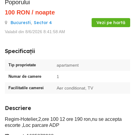
Poporului
100
RON
/ noapte
Bucuresti
,
Sector 4
Vezi pe hartă
Valabil din 8/6/2026 8:41:58 AM
Specificații
Tip proprietate
apartament
Numar de camere
1
Facilitatile camerei
Aer conditionat, TV
Descriere
Regim-Hotelier,2,ore 100 12 ore 190 ron,nu se accepta
escorte ,Loc parcare ADP