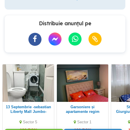
Distribuie anunțul pe
13 Septembrie -sebastian
Garsoniere și
Stradal Sos
Liberty Mall Jumbo-
apartamente regim
Giurgiu
Spital panduri
hotelier
Revol
Romană,Universitate,Uniri,Victoriei
Sector 5
Sector 1