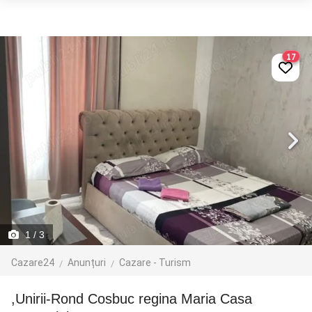
17
1
/ 3
Cazare24
Anunțuri
Cazare - Turism
,Unirii-Rond Cosbuc regina Maria Casa