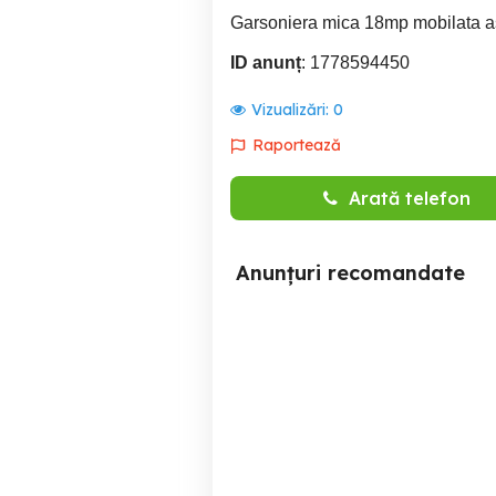
Garsoniera mica 18mp mobilata as
ID anunț
: 1778594450
Vizualizări:
0
Raportează
Arată telefon
Anunțuri recomandate
Garsoniere șiapartamente
regim hotelier