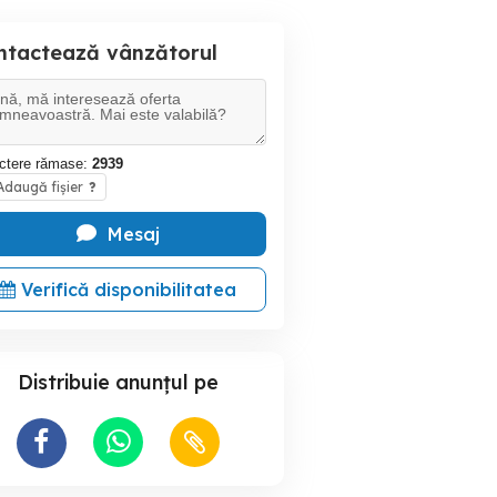
ntactează vânzătorul
ctere rămase:
2939
daugă fișier
?
Mesaj
Verifică disponibilitatea
Distribuie anunțul pe