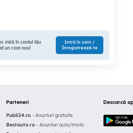
stor,Vitan,Obor,Decebal
Ministerul Economiei,
Digitalizarii siTurismului
Sector 3
Sector 5
S
120 RON
150 RON
20
r, intră în contul tău
Intră în cont /
Înregistrează-te
id un cont nou!
Parteneri
Descarcă ap
Publi24.ro
- Anunturi gratuite
Bestauto.ro
- Anunturi auto/moto