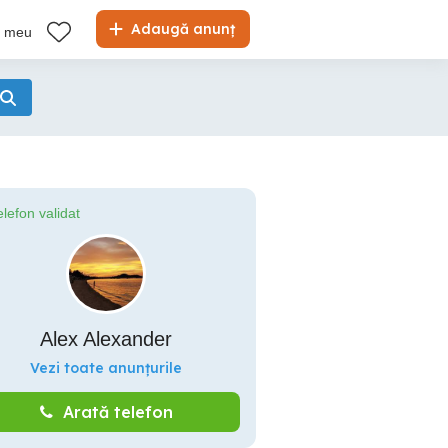
Adaugă anunț
l meu
elefon validat
Alex Alexander
Vezi toate anunțurile
Arată telefon