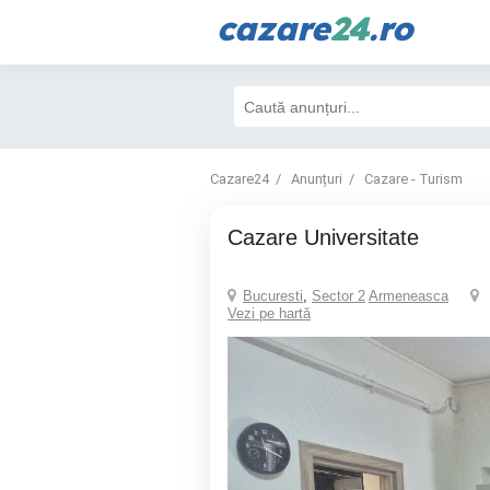
cazare
24
.ro
Cazare24
Anunțuri
Cazare - Turism
Cazare Universitate
Bucuresti
,
Sector 2
Armeneasca
Vezi pe hartă