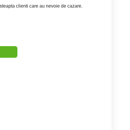
teapta clienti care au nevoie de cazare.
Regim hotelier in
Camere airbnb Ghencea-
Regim Hotelier Bucuresti
Bucuresti
Dantelei acreditata
Non Sto