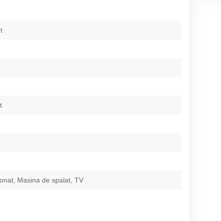
t
t
ionat, Masina de spalat, TV