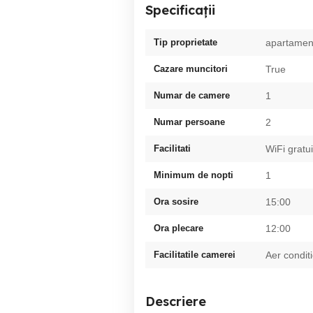
Specificații
Tip proprietate
apartamen
Cazare muncitori
True
Numar de camere
1
Numar persoane
2
Facilitati
WiFi gratui
Minimum de nopti
1
Ora sosire
15:00
Ora plecare
12:00
Facilitatile camerei
Aer condit
Descriere