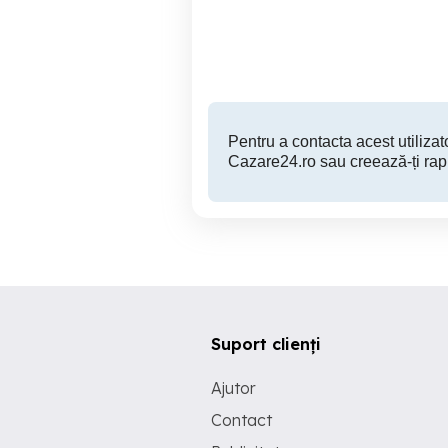
Universitate,Romană,Uniri
Dri
i Victoriei ultracentral
Sector 1
120 RON
Pentru a contacta acest utilizato
Cazare24.ro sau creează-ți rap
Suport clienți
Ajutor
Contact