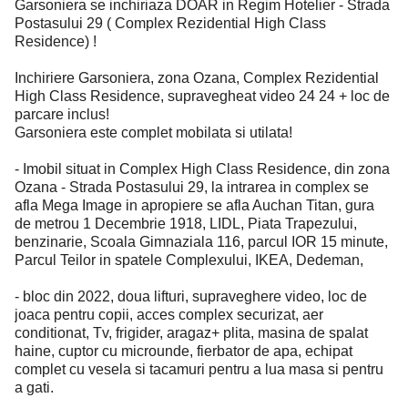
Garsoniera se inchiriaza DOAR in Regim Hotelier - Strada
Postasului 29 ( Complex Rezidential High Class
Residence) !
Inchiriere Garsoniera, zona Ozana, Complex Rezidential
High Class Residence, supravegheat video 24 24 + loc de
parcare inclus!
Garsoniera este complet mobilata si utilata!
- Imobil situat in Complex High Class Residence, din zona
Ozana - Strada Postasului 29, la intrarea in complex se
afla Mega Image in apropiere se afla Auchan Titan, gura
de metrou 1 Decembrie 1918, LIDL, Piata Trapezului,
benzinarie, Scoala Gimnaziala 116, parcul IOR 15 minute,
Parcul Teilor in spatele Complexului, IKEA, Dedeman,
- bloc din 2022, doua lifturi, supraveghere video, loc de
joaca pentru copii, acces complex securizat, aer
conditionat, Tv, frigider, aragaz+ plita, masina de spalat
haine, cuptor cu microunde, fierbator de apa, echipat
complet cu vesela si tacamuri pentru a lua masa si pentru
a gati.