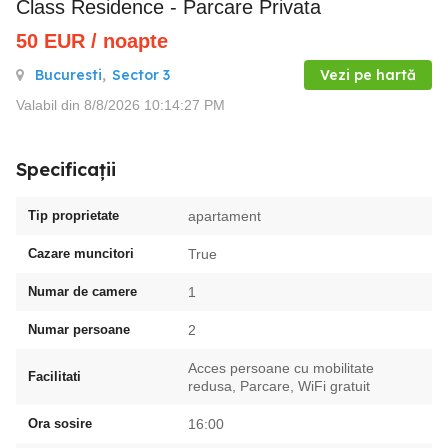
Class Residence - Parcare Privata
50
EUR
/ noapte
Bucuresti
,
Sector 3
Vezi pe hartă
Valabil din 8/8/2026 10:14:27 PM
Specificații
Tip proprietate
apartament
Cazare muncitori
True
Numar de camere
1
Numar persoane
2
Acces persoane cu mobilitate
Facilitati
redusa, Parcare, WiFi gratuit
Ora sosire
16:00