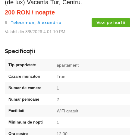
(de lux) Vacanta Tur, Centru.
200
RON
/ noapte
Teleorman
,
Alexandria
Vezi pe hartă
Valabil din 8/8/2026 4:01:10 PM
Specificații
Tip proprietate
apartament
Cazare muncitori
True
Numar de camere
1
Numar persoane
2
Facilitati
WiFi gratuit
Minimum de nopti
1
Ora sosire
12:00