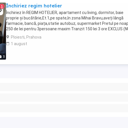
Închiriez regim hotelier
1
Închiriez în REGIM HOTELIER, apartament cu living, dormitor, baie
proprie și bucătărie,Et.1,pe spate,în zona Mihai Bravu,aveți lângă
farmacie, bancă, piața,statie autobuz, supermarket Pretul pe noa
250 de lei pentru 3persoane maxim Tranzit 150 lei 3 ore EXCLUS (
ACCEPT)ESCORTE, PERSOANE DUBIOASE,ORGANIZAREA ...
Ploiesti, Prahova
1 august
3