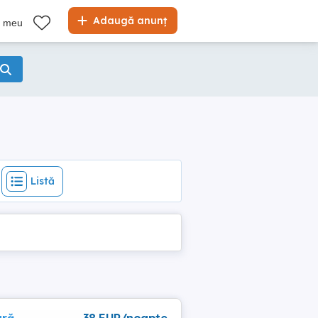
Listă
Adaugă anunț
l meu
Listă