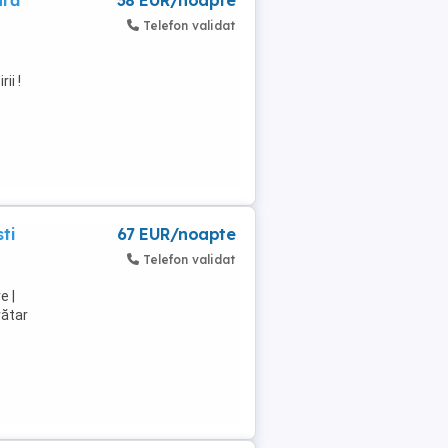
ură
38 EUR/noapte
Telefon validat
ii !
ti
67 EUR/noapte
Telefon validat
e |
rătar