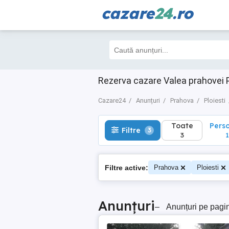
cazare
24
.ro
Toate
Perso
Filtre
3
3
1
Rezerva cazare Valea prahovei P
Cazare24
Anunțuri
Prahova
Ploiesti
Toate
Pers
Filtre
3
3
1
Filtre active:
Prahova
Ploiesti
Anunțuri
–
Anunțuri pe pagi