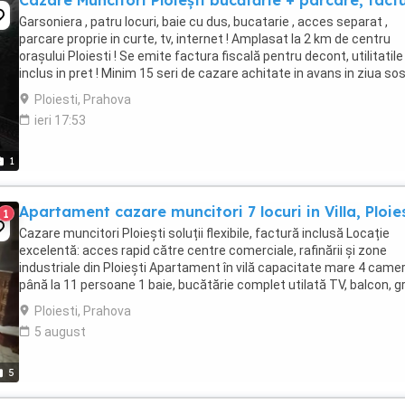
Cazare Muncitori Ploiești bucătărie + parcare, fact
Garsoniera , patru locuri, baie cu dus, bucatarie , acces separat ,
parcare proprie in curte, tv, internet ! Amplasat la 2 km de centru
orașului Ploiesti ! Se emite factura fiscală pentru decont, utilitatile
inclus in pret ! Minim 15 seri de cazare achitate in avans in ziua sosir
Nu lucram cu ...
Ploiesti, Prahova
ieri 17:53
1
Apartament cazare muncitori 7 locuri in Villa, Ploies
1
Cazare muncitori Ploiești soluții flexibile, factură inclusă Locație
excelentă: acces rapid către centre comerciale, rafinării și zone
industriale din Ploiești Apartament în vilă capacitate mare 4 camer
până la 11 persoane 1 baie, bucătărie complet utilată TV, balcon, g
...
Ploiesti, Prahova
5 august
5