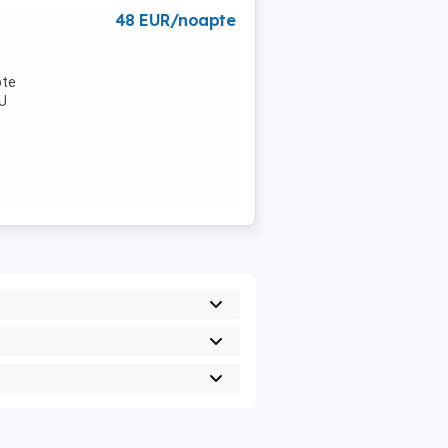
48 EUR/noapte
pte
NU