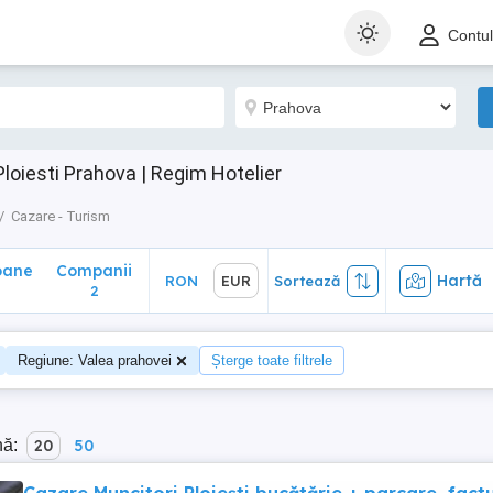
ane
Companii
Hartă
RON
EUR
Sortează
Contu
2
loiesti Prahova | Regim Hotelier
Cazare - Turism
oane
Companii
Hartă
RON
EUR
Sortează
2
Regiune: Valea prahovei
Șterge toate filtrele
nă:
20
50