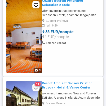
Cazare Busteni Pensiunea
Sebastian 2 stele
Ofer cazare in Busteni,Pensiunea
Sebastian 2 stele,7 camere, langa partia
de ski Kalinderu,toate facilitatile, preturi
Busteni, Prahova
incepand de la 200 RON noapte.
ieri 10:29
38 EUR/noapte
44 EUR/noapte
Telefon validat
5
Resort Ambient Brasov Cristian
11
Brasov - Hotel & Venue Center
www.resortambient.ro Now and Forever
Esti aici. Ai ajuns in sfarsit. Acum deschide
poarta larg si traieste! Inspira o dulce
Brasov, Brasov