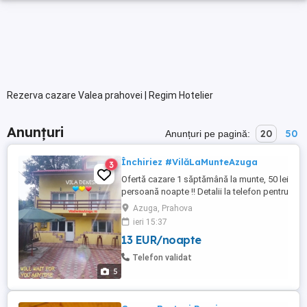
Rezerva cazare Valea prahovei | Regim Hotelier
Anunțuri
20
50
Anunțuri pe pagină:
Închiriez #VilăLaMunteAzuga
3
Ofertă cazare 1 săptămână la munte, 50 lei
persoană noapte !! Detalii la telefon pentru
rezervare. Se închiriază doar integral
Azuga, Prahova
6camere 12persoane + 2 3 copii Minim 2
ieri 15:37
nopti 3 nopti Nu închiriem pe 1 sau 2
13 EUR/noapte
camere Nu închiriem individual. Oferte de
lună dorite avem următoarele:
Telefon validat
#iulie#august 2026 Perioada: ...
5