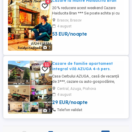
Cazare la munte Haiducita Bran
4
20 % reducere acest weekend Cazare
Haiducita Bran *** Se poate achita și cu
vauchere! Vă recomand locația noastră,
Brasov, Brasov
situată la intrarea în Bran, la 3 km față de
4 august
Castelul Bran centru. De la fereastra unui
53 EUR/noapte
dormitor, este vizibil Castelul. Vila ...
5
Cazare de familie apartament
11
integral vilă AZUGA 4-6 pers.
Casa Cerbului AZUGA , casă de vacanță
de 3***, cazare cu auto-gospodărire,
confortabila, fără alți turiști cazați aici,
Central, Azuga, Prahova
dotări peste așteptări. Casă de vacanță
4 august
ptr. 2-3 familii eventual cu copii, stil
29 EUR/noapte
cabană, un loc liniștit, lângă parc, zonă
comercială și aproape de natura montană.
Telefon validat
5
PREȚ camera dublă ...