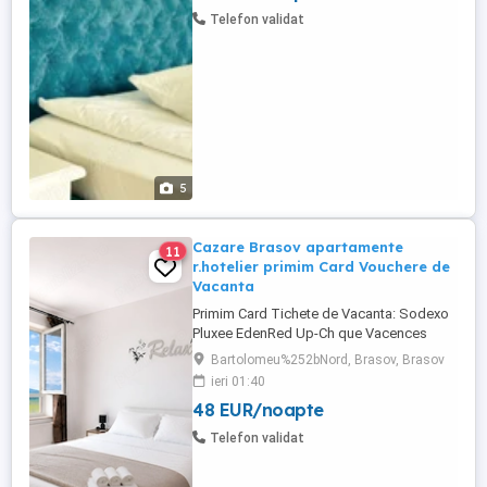
povești Clădirea este un monument istoric
Telefon validat
construit ...
5
Cazare Brasov apartamente
11
r.hotelier primim Card Vouchere de
Vacanta
Primim Card Tichete de Vacanta: Sodexo
Pluxee EdenRed Up-Ch que Vacences
Oferim spre inchiriere apartamente lux cu
Bartolomeu%252bNord, Brasov, Brasov
2 camere,in cartierul rezidential
ieri 01:40
Avantgarden 3 Brasov. Capacitate de 4
48 EUR/noapte
persoane. Apartamentul dispune de un
dormitor cu pat matrimonial,balcon cu
Telefon validat
vederea, living cu canapea extensibila, ...