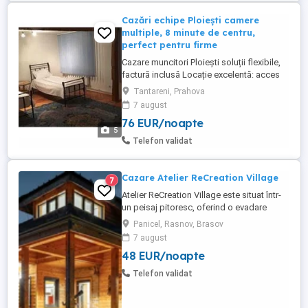
Cazări echipe Ploiești camere
multiple, 8 minute de centru,
perfect pentru firme
Cazare muncitori Ploiești soluții flexibile,
factură inclusă Locație excelentă: acces
rapid către centre comerciale, rafinării și
Tantareni, Prahova
zone industriale din Ploiești Apartament în
7 august
vilă capacitate mare 4 camere | până la 11
76 EUR/noapte
persoane 1 baie, bucătărie complet utilată
5
TV, balcon, grătar ...
Telefon validat
Cazare Atelier ReCreation Village
7
Atelier ReCreation Village este situat într-
un peisaj pitoresc, oferind o evadare
liniștită departe de agitația orașului. Aflat
Panicel, Rasnov, Brasov
pe drumul DN73, între Râșnov și Bran,
7 august
acest refugiu fermecător este baza ideală
48 EUR/noapte
pentru a explora atracțiile și frumusețea
naturală a zonei. Relaxare în aer liber În
Telefon validat
fața ...