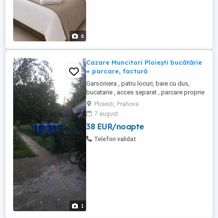
6
Cazare Muncitori Ploiești bucătărie
+ parcare, factură
Garsoniera , patru locuri, baie cu dus,
bucatarie , acces separat , parcare proprie
in curte, tv, internet ! Amplasat la 2 km de
Ploiesti, Prahova
centru orașului Ploiesti ! Se emite factura
7 august
fiscală pentru decont, utilitatile inclus in
38 EUR/noapte
pret ! Minim 15 seri de cazare achitate in
avans in ziua sosirii ! Nu lucram cu ...
Telefon validat
1