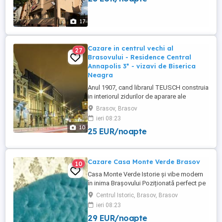
fac din Pensiune Ambient destinatia ideala
pentru ...
17
Cazare in centrul vechi al
27
Brasovului - Residence Central
Annapolis 3* - vizavi de Biserica
Neagra
Anul 1907, cand librarul TEUSCH construia
in interiorul zidurilor de aparare ale
Brasovului (Kronstadt, Brasso) pe strada
Brasov, Brasov
Targul Cailor (actualul Gheorghe Baritiu)
ieri 08:23
intr-un autentic stil Art Nouveau
10
25 EUR/noapte
(Jugendstil) vila care astazi se numeste
Residence Central Annapolis. Dl. TEUSCH
ajutat de fiicele ...
Cazare Casa Monte Verde Brasov
10
Casa Monte Verde Istorie și vibe modern
în inima Brașovului Poziționată perfect pe
Strada Nicolae Bălcescu nr. 26, Casa
Centrul Istoric, Brasov, Brasov
Monte Verde îți oferă combinația ideală
ieri 08:23
între farmecul istoric și confortul modern,
29 EUR/noapte
chiar în centrul Brașovului. Un loc plin de