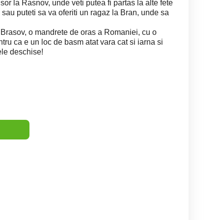
sor la Rasnov, unde veti putea fi partas la alte fete
te sau puteti sa va oferiti un ragaz la Bran, unde sa
de Brasov, o mandrete de oras a Romaniei, cu o
tru ca e un loc de basm atat vara cat si iarna si
ele deschise!