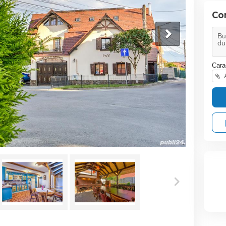
Co
Cara
A