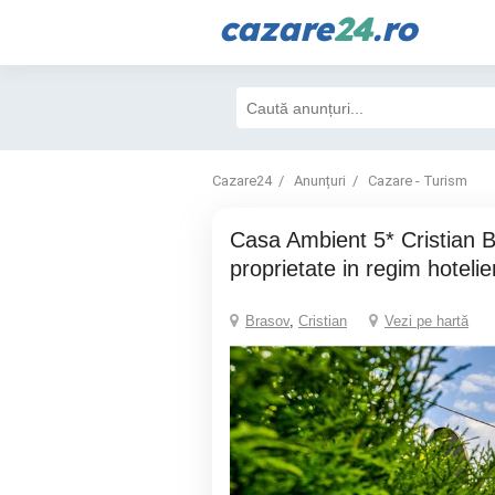
cazare
24
.ro
Cazare24
Anunțuri
Cazare - Turism
Casa Ambient 5* Cristian Brasov /
proprietate in regim hotelie
Brasov
,
Cristian
Vezi pe hartă