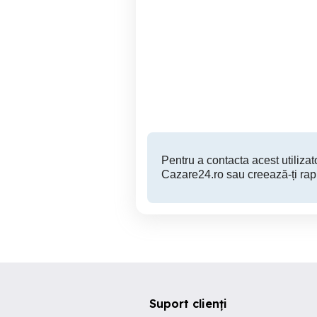
Apartament in regim
garsoniera lux in regim
hotelier
Brasov
100 RON
Pentru a contacta acest utilizato
Cazare24.ro sau creează-ți rap
Suport clienți