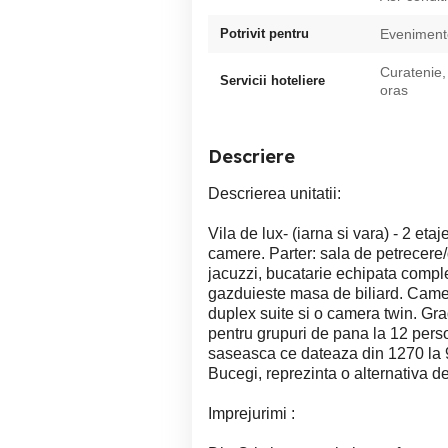
Potrivit pentru
Evenimente
Curatenie,
Servicii hoteliere
oras
Descriere
Descrierea unitatii:
Vila de lux- (iarna si vara) - 2 eta
camere. Parter: sala de petrecere
jacuzzi, bucatarie echipata comple
gazduieste masa de biliard. Camere
duplex suite si o camera twin. Grad
pentru grupuri de pana la 12 pers
saseasca ce dateaza din 1270 la 9
Bucegi, reprezinta o alternativa d
Imprejurimi :