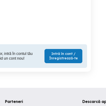
cazare Brasov regim
inchiriez camera cu pat
hotelier Brasov
hotelier, apartament cu 2
mat
camere in zona Coresi
Mall
Brasov
Brasov
140 RON
250 RON
23
r, intră în contul tău
Intră în cont /
Înregistrează-te
id un cont nou!
Parteneri
Descarcă ap