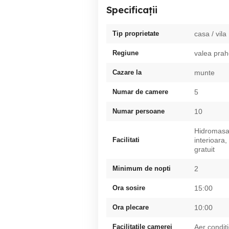
Specificații
Tip proprietate
casa / vila
Regiune
valea prah
Cazare la
munte
Numar de camere
5
Numar persoane
10
Hidromasaj
Facilitati
interioara
gratuit
Minimum de nopti
2
Ora sosire
15:00
Ora plecare
10:00
Facilitatile camerei
Aer condit