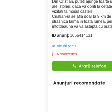
Din Cristian, puteti ajunge foarte u
ale istoriei, daca va opriti la ceta
vizitati faimosul castel!
Cristian-ul se afla doar la 9 km 
strasnica faima in toata lumea, pen
intotdeauna va va astepta cu brat
ID anunț
: 1656414131
Vizualizări:
0
Raportează
Arată telefon
Anunțuri recomandate