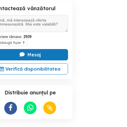
ntactează vânzătorul
ctere rămase:
2939
daugă fișier
?
Mesaj
Verifică disponibilitatea
Distribuie anunțul pe