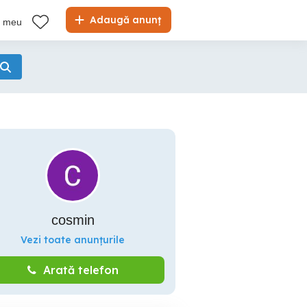
Adaugă anunț
l meu
cosmin
Vezi toate anunțurile
Arată telefon