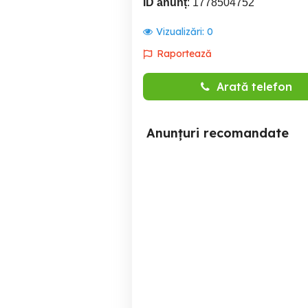
ID anunț
: 1778504752
Vizualizări:
0
Raportează
Arată telefon
Anunțuri recomandate
închiriez Apartamente in
inchiriez apartament in
Regim Hotelier Ultra
central Ploiesti
cen
Ploiesti
190 RON