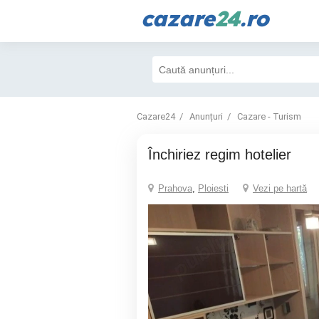
cazare
24
.ro
Cazare24
Anunțuri
Cazare - Turism
Închiriez regim hotelier
Prahova
,
Ploiesti
Vezi pe hartă