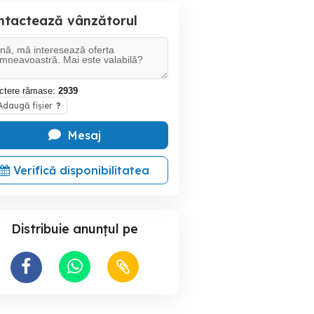
ntactează vânzătorul
ctere rămase:
2939
daugă fișier
?
Mesaj
Verifică disponibilitatea
Distribuie anunțul pe