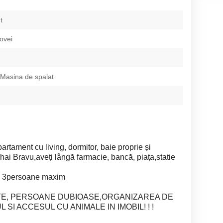
t
ovei
 Masina de spalat
tament cu living, dormitor, baie proprie și
hai Bravu,aveți lângă farmacie, bancă, piața,statie
ru 3persoane maxim
E, PERSOANE DUBIOASE,ORGANIZAREA DE
SI ACCESUL CU ANIMALE IN IMOBIL! ! !