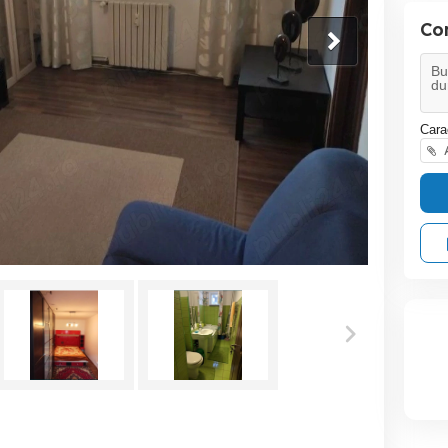
Co
Cara
A