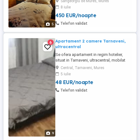
Sangeorgiu de Mures, Mures
complet dotata,terasa si loc de parcare in
8 iulie
curte cu supraveghere video.Spatiile sunt
450 EUR/noapte
noi si se preteaza pentru cazare studenti
te si se gasesc in aproprierea universitatii
Telefon validat
5
de medicina ...
Apartament 2 camere Tarnaveni,
6
ultracentral
Se ofera apartament in regim hotelier,
situat in Tarnaveni, ultracentral, mobilat
utilat modern
Central, Tarnaveni, Mures
5 iulie
48 EUR/noapte
Telefon validat
9