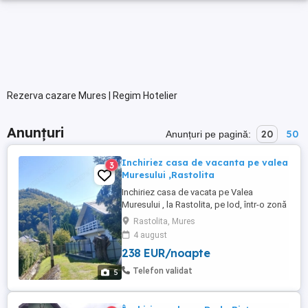
Rezerva cazare Mures | Regim Hotelier
Anunțuri
20
50
Anunțuri pe pagină:
Inchiriez casa de vacanta pe valea
3
Muresului ,Rastolita
Inchiriez casa de vacata pe Valea
Muresului , la Rastolita, pe Iod, într-o zonă
liniștită . Cabana este constructie noua
Rastolita, Mures
2025. Este compusă din 4 dormitoare mari
4 august
cu cate un pat matrimonial si o canapea
238 EUR/noapte
,cu bai proprii cu dus si una cu vana ,
dresing, balcoane , televizor, aer
Telefon validat
5
conditionat; cu o capacitate ...