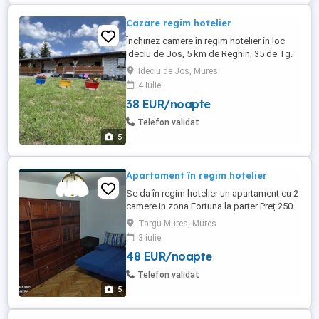
Cazare regim hotelier
Închiriez camere în regim hotelier în loc
Ideciu de Jos, 5 km de Reghin, 35 de Tg.
Mureș. Locația este compusă din 5
Ideciu de Jos, Mures
camere cu pat matrimonial single, fiecare
4 iulie
cu baie individuală, bucătărie mare, utilată.
38 EUR/noapte
Capacitate de cazare 10 persoane. Preț
200 lei noapte camera
Telefon validat
5
Apartament în regim hotelier
Se da în regim hotelier un apartament cu 2
camere in zona Fortuna la parter Preț 250
pe zi
Targu Mures, Mures
3 iulie
48 EUR/noapte
Telefon validat
5