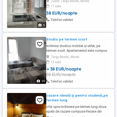
Tudor, Targu Mures, Mures
restaurante, 10 minute de centru.
17 iulie
38 EUR/noapte
Telefon validat
5
Studio pe termen scurt
Inchiriez studiou mobilat și utilat, pe
termen scurt. Apartamentul este compus
din : 1 dormitor, un living cu bucătărie, o
Targu Mures, Mures
baie, un hol și balcon. Etajul 2 din 4 în bloc
12 iulie
cu lift pe strada Ion Heliade Radulescu.
38 EUR/noapte
38 EUR/noapte
10
Telefon validat
cazare ideală și pentru studenți,pe
termen lung
ofer spre inchiriere pe termen lung doua
spatii de cazare compuse fiecare din
doua dormitoare,baie,living cu bucatarie