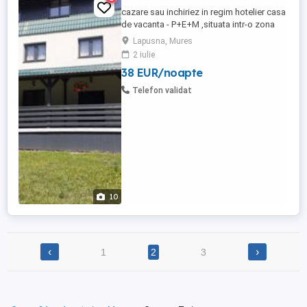
cazare sau inchiriez in regim hotelier casa
de vacanta - P+E+M ,situata intr-o zona
deosebit de frumoasa- IBANESTI-PARAUL
Lapusna, Mures
NEGRU(LAPUSNA ), casa de vacanta este
2 iulie
compusa din : -parter- o sala de mese cu
38 EUR/noapte
o capacitate de 50 locuri, 1-bucatarie
utilata, 1-camera alimente, 2-grupuri
Telefon validat
sanitare, 1 terasa -etajul ...
10
‹
›
1
2
3