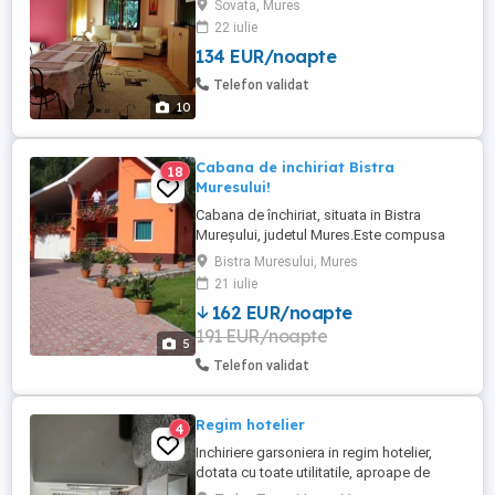
Sovata, Mures
o camera are si o canapea de doua
22 iulie
persoane, trei bai, living spatios, bucatarie
134 EUR/noapte
utilata,gratar,filagorie,parcare in
curte,wifi.Casa are o capacitate de
Telefon validat
gazduire 10 persoane.Se afla ...
10
Cabana de inchiriat Bistra
18
Muresului!
Cabana de închiriat, situata in Bistra
Mureșului, judetul Mures.Este compusa
din patru dormitoare cu pat matrimonial
Bistra Muresului, Mures
,doua bai, salon, bucatarie complet utilata.
21 iulie
Foișor, grătar , biliard. Cabana este dotată
162 EUR/noapte
cu jacuzzi ! preț 850 lei pe noapte minim 2
191 EUR/noapte
nopți,Jacuzzi opțional ! vilă, lux, cabană, ...
5
Telefon validat
Regim hotelier
4
Inchiriere garsoniera in regim hotelier,
dotata cu toate utilitatile, aproape de
magazine, farmacii, magazine,