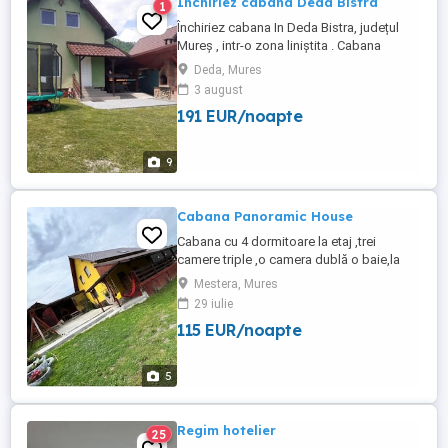
Închiriez cabana Deda Bistra
1
Închiriez cabana In Deda Bistra, județul
Mureș , intr-o zona liniștita . Cabana
dispune de 4 dormitoare , o Bucătărie
Deda, Mures
utilată , baie, living spațios cu colțar
3 august
extensibil , Tv+wifi, loc amenajat pt gratar
191 EUR/noapte
și ceaon , ciubăr cu hidromasaj,
trambulina pentru copii. Capacitate 8-10
persoane.Pret pe Weekend ...
9
Cabana Panoramic House
Cabana cu 4 dormitoare la etaj ,trei
camere triple ,o camera dublă o baie,la
parter pun living spațios cu doua
Mestera, Mures
canapele ,o bucătărie complet utilată
29 iulie
,baie,televiziune și internet.O curte închisă
115 EUR/noapte
foarte mare,parcare,grătar ,ceaun ,spatiu
de joaca, ciubăr!
5
Regim hotelier
25