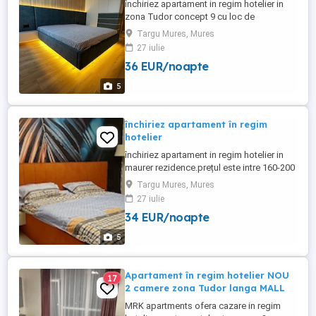
închiriez apartament in regim hotelier in
zona Tudor concept 9 cu loc de
parcare.prețul este de la 190-230ron pe
Targu Mures, Mures
noapte.pretul se negociază in funcție de
27 iulie
nr de nopți si persoane.exclus escorte si
36 EUR/noapte
petreceri
5
închiriez apartament în regim
hotelier
închiriez apartament in regim hotelier in
maurer rezidence.prețul este intre 160-200
RON.pretul se negociază in funcție de nr
Targu Mures, Mures
de nopti si persoane.exclus escorte si
27 iulie
petreceri
34 EUR/noapte
5
Apartament în regim hotelier NOU
17
2 camere zona Tudor langa MALL
MRK apartments ofera cazare in regim