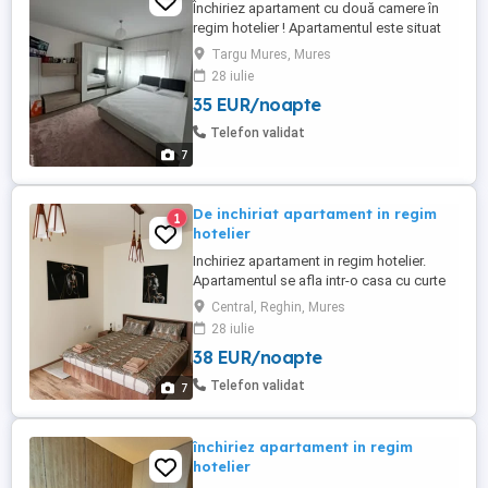
Închiriez apartament cu două camere în
regim hotelier ! Apartamentul este situat
pe strada Parangului în cartierul Dambu !
Targu Mures, Mures
Apartamentul e intr-un bloc nou ! Într-o
28 iulie
zona liniștită ! Este situat la parter ! Acces
35 EUR/noapte
pt persoanele cu dizabilități Dotări:
Mașină de spălat haine Mașina de spălat
Telefon validat
vase Smart ...
7
De inchiriat apartament in regim
1
hotelier
Inchiriez apartament in regim hotelier.
Apartamentul se afla intr-o casa cu curte
comuna, in centrul orasului.. Dormitor, baie
Central, Reghin, Mures
si bucatarie utilata cu frigider, plita
28 iulie
electrica, cuptor cu microunde si aparat
38 EUR/noapte
de cafea, Internet, Wi-fi. Suprafata 35 mp.
Telefon validat
7
închiriez apartament in regim
hotelier