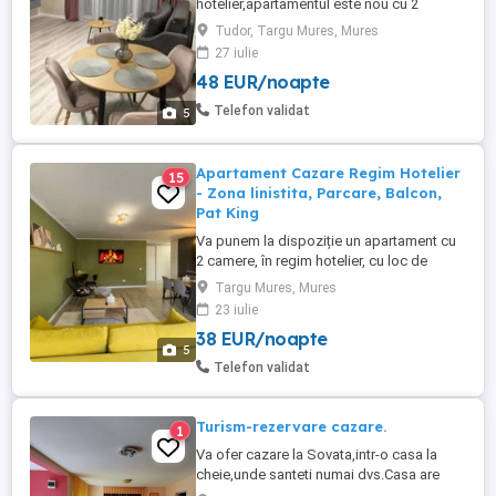
hotelier,apartamentul este nou cu 2
camere decomandat,este situat in Tudor
Tudor, Targu Mures, Mures
pe Calea Sighisoarei langa Shopping city
27 iulie
Mall,loc de parcare gratuit,lift,interfon
48 EUR/noapte
video,zona supravegheata video.
Telefon validat
5
Apartament Cazare Regim Hotelier
15
- Zona linistita, Parcare, Balcon,
Pat King
Va punem la dispoziție un apartament cu
2 camere, în regim hotelier, cu loc de
parcare privat, balcon și pat King
Targu Mures, Mures
(180x200), ideal pentru familii. Locație:
23 iulie
AMA RESIDENCE Apartamentul se afla intr-
38 EUR/noapte
o zona ușor accesibila, la numai 1,7 km de
5
centru, într-un imobil nou. Capacitatea
Telefon validat
maxima este de 4 persoane. Check-in-ul ...
Turism-rezervare cazare.
1
Va ofer cazare la Sovata,intr-o casa la
cheie,unde santeti numai dvs.Casa are
patru camera,fiecare cu pat frantuzesc,si