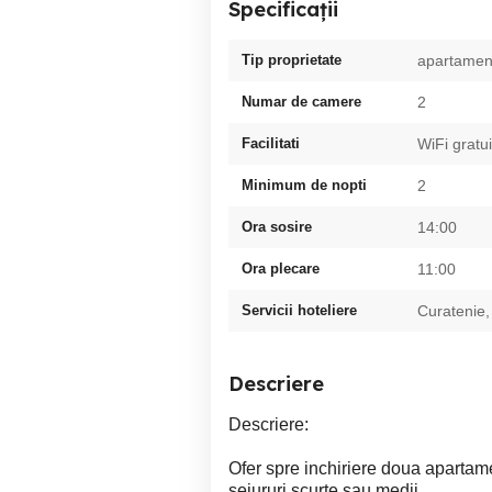
Specificații
Tip proprietate
apartamen
Numar de camere
2
Facilitati
WiFi gratui
Minimum de nopti
2
Ora sosire
14:00
Ora plecare
11:00
Servicii hoteliere
Curatenie,
Descriere
Descriere:
Ofer spre inchiriere doua apartame
sejururi scurte sau medii.