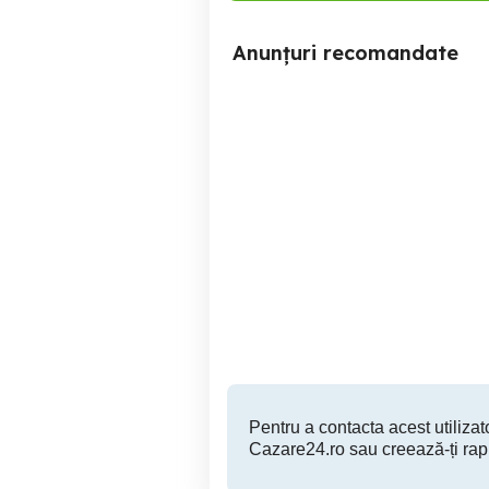
Anunțuri recomandate
Inchiriez Apartament in
Apartam
Regim Hotelier
ho
Sancraiu de Mures
200 RON
Pentru a contacta acest utilizato
Cazare24.ro sau creează-ți rap