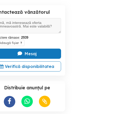
ntactează vânzătorul
ctere rămase:
2939
daugă fișier
?
Mesaj
Verifică disponibilitatea
Distribuie anunțul pe