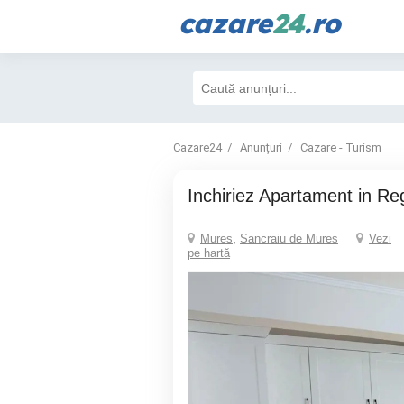
cazare
24
.ro
Cazare24
Anunțuri
Cazare - Turism
Inchiriez Apartament in Re
Mures
,
Sancraiu de Mures
Vezi
pe hartă