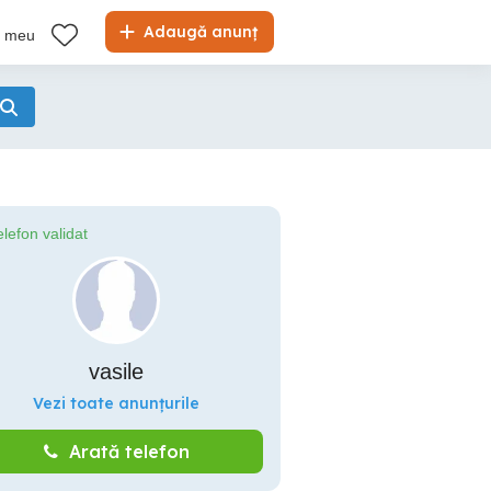
Adaugă anunț
l meu
elefon validat
vasile
Vezi toate anunțurile
Arată telefon