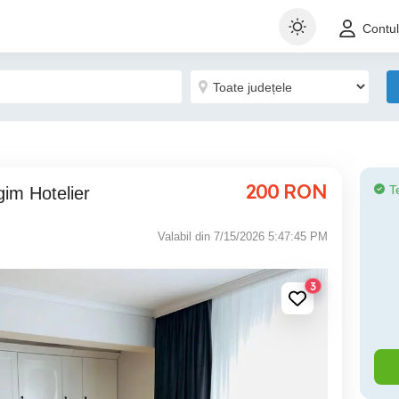
Contu
200
RON
T
gim Hotelier
Valabil din 7/15/2026 5:47:45 PM
3