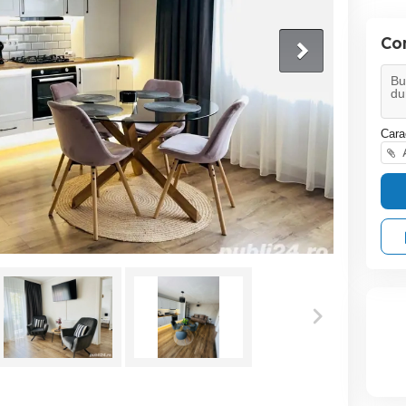
Co
Cara
A