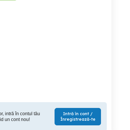
ent in regim
Apartament Cazare Regim
Inchiriez i
telier Tg-Mures, Happy
Hotelier - Zona linistita,
Home
Parcare, Balcon, Pat King
Targu Mures
Targu Mures
Ta
245 RON
200 RON
19
r, intră în contul tău
Intră în cont /
Înregistrează-te
id un cont nou!