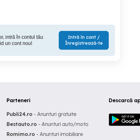
245 RON
198 RON
60
r, intră în contul tău
Intră în cont /
Înregistrează-te
id un cont nou!
Parteneri
Descarcă ap
Publi24.ro
- Anunturi gratuite
Bestauto.ro
- Anunturi auto/moto
Romimo.ro
- Anunturi imobiliare