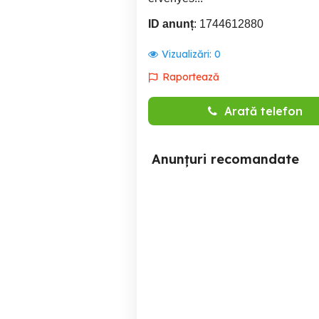
ID anunț
: 1744612880
Vizualizări:
0
Raportează
Arată telefon
Anunțuri recomandate
Închiriez in regim hotelier
Apartam
ho
Targu Mures