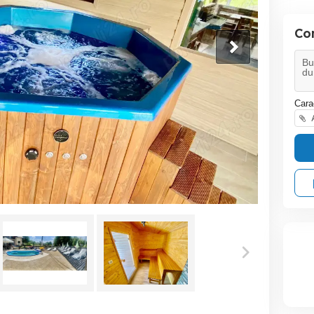
Co
Cara
A