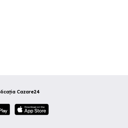
0 RON
190 RON
250 RON
licația Cazare24