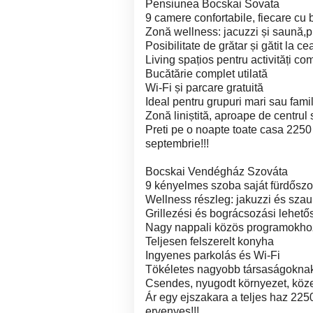
Pensiunea Bocskai Sovata
9 camere confortabile, fiecare cu 
Zonă wellness: jacuzzi și saună,p
Posibilitate de grătar și gătit la ce
Living spațios pentru activități c
Bucătărie complet utilată
Wi-Fi și parcare gratuită
Ideal pentru grupuri mari sau famil
Zonă liniștită, aproape de centrul s
Preti pe o noapte toate casa 2250
septembrie!!!
Bocskai Vendégház Szováta
9 kényelmes szoba saját fürdőszo
Wellness részleg: jakuzzi és sza
Grillezési és bográcsozási lehet
Nagy nappali közös programokho
Teljesen felszerelt konyha
Ingyenes parkolás és Wi-Fi
Tökéletes nagyobb társaságokna
Csendes, nyugodt környezet, köz
Ár egy ejszakara a teljes haz 2250
ervenyes!!!