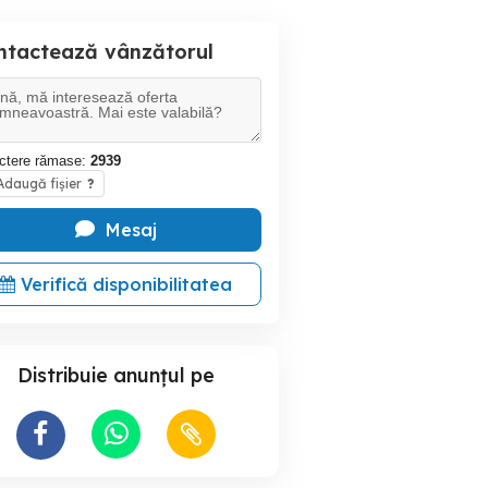
ntactează vânzătorul
ctere rămase:
2939
daugă fișier
?
Mesaj
Verifică disponibilitatea
Distribuie anunțul pe