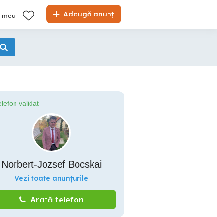
Adaugă anunț
l meu
elefon validat
Norbert-Jozsef Bocskai
Vezi toate anunțurile
Arată telefon