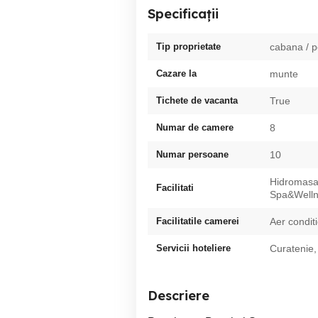
Specificații
Tip proprietate
cabana / 
Cazare la
munte
Tichete de vacanta
True
Numar de camere
8
Numar persoane
10
Hidromasaj
Facilitati
Spa&Wellne
Facilitatile camerei
Aer condit
Servicii hoteliere
Curatenie,
Descriere