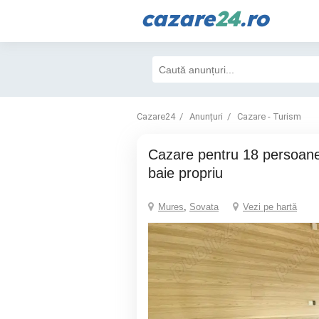
cazare
24
.ro
Cazare24
Anunțuri
Cazare - Turism
Cazare pentru 18 persoane 9 camera cu
baie propriu
Mures
,
Sovata
Vezi pe hartă