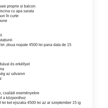
baie proprie și balcon
iscina cu apa sarata
aun în curte
omune
ii
tațiunii
 lei ,doua nopate 4500 lei pana data de 15
bával és erkéllyel
una
őség az udvaron
z
k, családi eseményekre
el a központhoz
 lei ket ejszaka 4500 lei az ar szeptember 15 ig