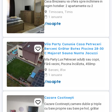
Casa Brezeanu va ofera spre inchiriere in
regim hotelier: 2 apartamente cu 2
dormitoare, baie si bucatarie proprie. (4
Timisoara, Timis
locuri cazare in fiecare apartament) 1
1 ianuarie
apartament cu 1 dormitor, baie si
/noapte
bucatarie proprie. (3 locuri cazare) Fiecare
apartament dispune de bucatarie complet
utilata,baie cu cabina ...
Vila Party Cununie Casa Petreceri
Berceni Grătar Botez Piscina 28-30
C Majorat Sauna Nunta Jacuzzi
Vila Party Lux Petreceri adulți sau copii,
Fără vecini, Piscina încălzita, 450mp
S+P+2E lângă București ( Berceni- Ilfov) ,
Berceni, Ilfov
asfalt, Uber Bolt ,pentru cazare regim
1 ianuarie
hotelier, petreceri copii, pool party 30 ,
/noapte
onomastici , nunti , botezuri, team building
, filmări , ședințe foto, clipuri video, pool
party, ...
Cazare Costinești
Cazare Costinești,camere duble și triple
cu baie proprie sau baie pe hol, grătar