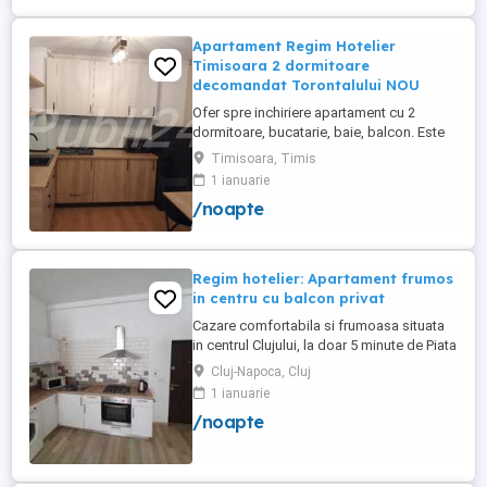
Apartament Regim Hotelier
Timisoara 2 dormitoare
decomandat Torontalului NOU
Ofer spre inchiriere apartament cu 2
dormitoare, bucatarie, baie, balcon. Este
complet utilat si mobilat nou, clima,
Timisoara, Timis
internet, tv, video interfon masina de
1 ianuarie
spalat haine, lenjerii, prosoape,
/noapte
consumabile. In incinta complexului de
apartamente se afla un supermarket si loc
de joaca pentru copii. Apartamentul ...
Regim hotelier: Apartament frumos
in centru cu balcon privat
Cazare comfortabila si frumoasa situata
in centrul Clujului, la doar 5 minute de Piata
Mihai Viteazu, intr-un bloc nou.
Cluj-Napoca, Cluj
Apartamentul este mobilat si utilat
1 ianuarie
complet, avand aragaz, hota, cuptor de
/noapte
microunde, fierbator de apa, masina de
spalat, uscator de rufe, frigider, televizor
si internet. Are si un ...