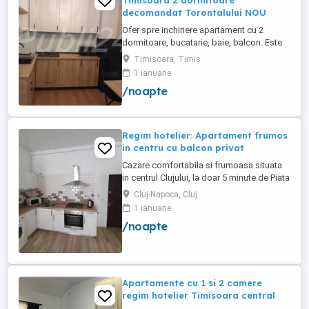
Timisoara 2 dormitoare
decomandat Torontalului NOU
Ofer spre inchiriere apartament cu 2
dormitoare, bucatarie, baie, balcon. Este
complet utilat si mobilat nou, clima,
Timisoara, Timis
internet, tv, video interfon masina de
1 ianuarie
spalat haine, lenjerii, prosoape,
/noapte
consumabile. In incinta complexului de
apartamente se afla un supermarket si loc
de joaca pentru copii. Apartamentul ...
Regim hotelier: Apartament frumos
in centru cu balcon privat
Cazare comfortabila si frumoasa situata
in centrul Clujului, la doar 5 minute de Piata
Mihai Viteazu, intr-un bloc nou.
Cluj-Napoca, Cluj
Apartamentul este mobilat si utilat
1 ianuarie
complet, avand aragaz, hota, cuptor de
/noapte
microunde, fierbator de apa, masina de
spalat, uscator de rufe, frigider, televizor
si internet. Are si un ...
Apartamente cu 1 si 2 camere
regim hotelier Timisoara central