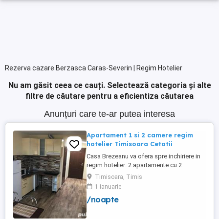
Rezerva cazare Berzasca Caras-Severin | Regim Hotelier
Nu am găsit ceea ce cauți.
Selectează categoria și alte
filtre de căutare pentru a eficientiza căutarea
Anunțuri care te-ar putea interesa
Apartament 1 si 2 camere regim
hotelier Timisoara Cetatii
Casa Brezeanu va ofera spre inchiriere in
regim hotelier: 2 apartamente cu 2
dormitoare, baie si bucatarie proprie. (4
Timisoara, Timis
locuri cazare in fiecare apartament) 1
1 ianuarie
apartament cu 1 dormitor, baie si
/noapte
bucatarie proprie. (3 locuri cazare) Fiecare
apartament dispune de bucatarie complet
utilata,baie cu cabina ...