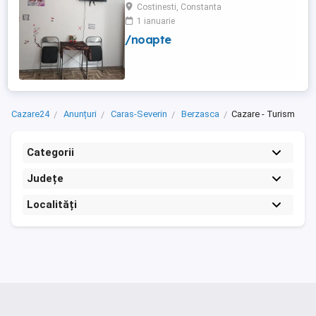
frigider curte,parcare proprie , prețuri
Costinesti, Constanta
începând de la 150 lei pe noapte,telefon
1 ianuarie
/noapte
Cazare24
Anunțuri
Caras-Severin
Berzasca
Cazare - Turism
Categorii
Județe
Localități