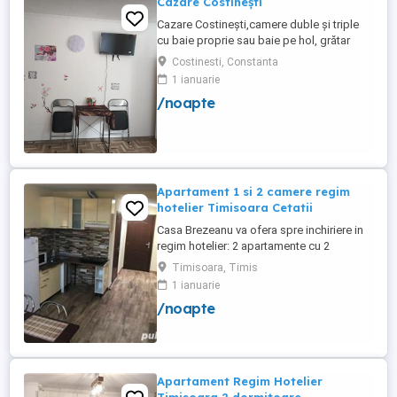
Cazare Costinești
Cazare Costinești,camere duble și triple
cu baie proprie sau baie pe hol, grătar
frigider curte,parcare proprie , prețuri
Costinesti, Constanta
începând de la 150 lei pe noapte,telefon
1 ianuarie
/noapte
Apartament 1 si 2 camere regim
hotelier Timisoara Cetatii
Casa Brezeanu va ofera spre inchiriere in
regim hotelier: 2 apartamente cu 2
dormitoare, baie si bucatarie proprie. (4
Timisoara, Timis
locuri cazare in fiecare apartament) 1
1 ianuarie
apartament cu 1 dormitor, baie si
/noapte
bucatarie proprie. (3 locuri cazare) Fiecare
apartament dispune de bucatarie complet
utilata,baie cu cabina ...
Apartament Regim Hotelier