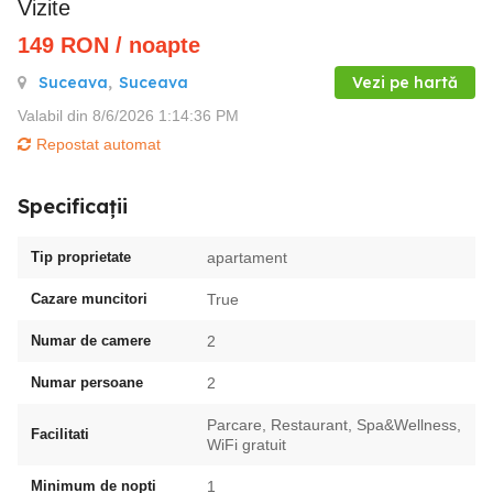
Vizite
149
RON
/ noapte
Suceava
,
Suceava
Vezi pe hartă
Valabil din 8/6/2026 1:14:36 PM
Repostat automat
Specificații
Tip proprietate
apartament
Cazare muncitori
True
Numar de camere
2
Numar persoane
2
Parcare, Restaurant, Spa&Wellness,
Facilitati
WiFi gratuit
Minimum de nopti
1