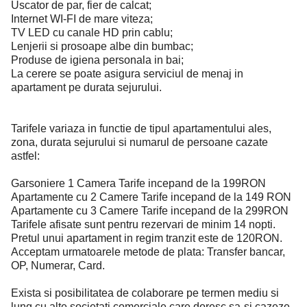
Uscator de par, fier de calcat;
Internet WI-FI de mare viteza;
TV LED cu canale HD prin cablu;
Lenjerii si prosoape albe din bumbac;
Produse de igiena personala in bai;
La cerere se poate asigura serviciul de menaj in
apartament pe durata sejurului.
Tarifele variaza in functie de tipul apartamentului ales,
zona, durata sejurului si numarul de persoane cazate
astfel:
Garsoniere 1 Camera Tarife incepand de la 199RON
Apartamente cu 2 Camere Tarife incepand de la 149 RON
Apartamente cu 3 Camere Tarife incepand de la 299RON
Tarifele afisate sunt pentru rezervari de minim 14 nopti.
Pretul unui apartament in regim tranzit este de 120RON.
Acceptam urmatoarele metode de plata: Transfer bancar,
OP, Numerar, Card.
Exista si posibilitatea de colaborare pe termen mediu si
lung cu alte societati comerciale care doresc sa-si cazeze