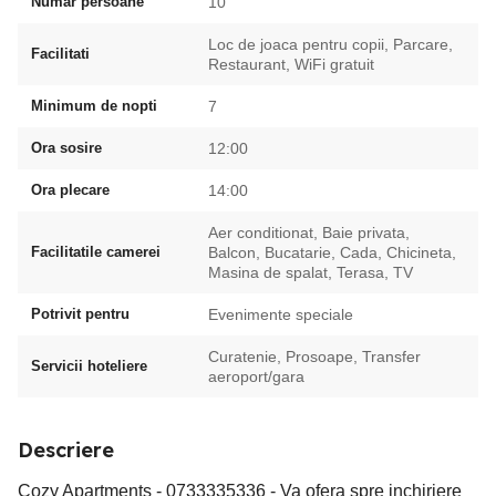
Numar persoane
10
Loc de joaca pentru copii, Parcare,
Facilitati
Restaurant, WiFi gratuit
Minimum de nopti
7
Ora sosire
12:00
Ora plecare
14:00
Aer conditionat, Baie privata,
Facilitatile camerei
Balcon, Bucatarie, Cada, Chicineta,
Masina de spalat, Terasa, TV
Potrivit pentru
Evenimente speciale
Curatenie, Prosoape, Transfer
Servicii hoteliere
aeroport/gara
Descriere
Cozy Apartments - 0733335336 - Va ofera spre inchiriere