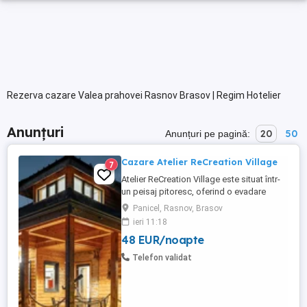
Rezerva cazare Valea prahovei Rasnov Brasov | Regim Hotelier
Anunțuri
20
50
Anunțuri pe pagină:
Cazare Atelier ReCreation Village
7
Atelier ReCreation Village este situat într-
un peisaj pitoresc, oferind o evadare
liniștită departe de agitația orașului. Aflat
Panicel, Rasnov, Brasov
pe drumul DN73, între Râșnov și Bran,
ieri 11:18
acest refugiu fermecător este baza ideală
48 EUR/noapte
pentru a explora atracțiile și frumusețea
naturală a zonei. Relaxare în aer liber În
Telefon validat
fața ...