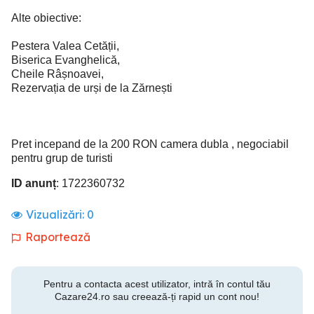
Alte obiective:
Pestera Valea Cetății,
Biserica Evanghelică,
Cheile Râșnoavei,
Rezervația de urși de la Zărnești
Pret incepand de la 200 RON camera dubla , negociabil
pentru grup de turisti
ID anunț
: 1722360732
Vizualizări:
0
Raportează
Pentru a contacta acest utilizator, intră în contul tău
Cazare24.ro sau creează-ți rapid un cont nou!