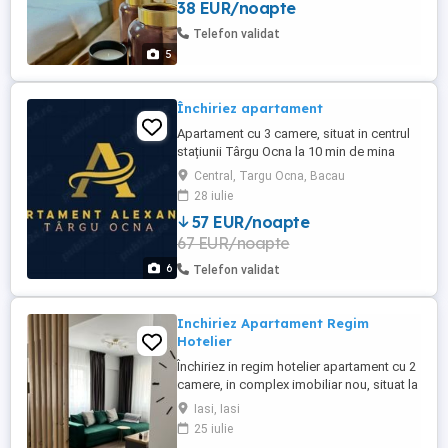
38 EUR/noapte
minute de centrul orașului. Pentru
perioade mai lungi de o săptămână pretul
Telefon validat
este negociabil.
5
Închiriez apartament
Apartament cu 3 camere, situat in centrul
stațiunii Târgu Ocna la 10 min de mina
salina Pentru mai multe detalii sunați
Central, Targu Ocna, Bacau
Capacitate 5 persoane !
28 iulie
57 EUR/noapte
67 EUR/noapte
6
Telefon validat
Inchiriez Apartament Regim
Hotelier
Închiriez in regim hotelier apartament cu 2
camere, in complex imobiliar nou, situat la
2 km de centrul orașului Iași, aproape de
Iasi, Iasi
ieșirea din oraș, în cartier Dacia.
25 iulie
Apartamentul este complet mobilat și