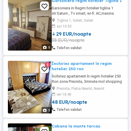
Garsoniera regim hotelier Tiglina 1
Garsoniera in Regim hotelier tiglina 1
str.Saturn , Tv smart, wi-fi. AC,masina
spalat,lift
Țiglina 1, Galati, Galati
azi 10:55
29 EUR/noapte
38 EUR/noapte
5
Telefon validat
Închiriez apartament în regim
5
hotelier 250 ron
Închiriez apartament în regim hotelier 250
Ron zona Precista, 3minute mol shopping
City ! Apartamentul este foarte comod,
Precista, Piatra Neamt, Neamt
compus din 2 camere , bae bucătărie și
ieri 18:40
hol mobilat și utilat situat la parter! Este
48 EUR/noapte
situat într-o zonă liniștită! Împrejurimi
shopping city,
Telefon validat
5
supermarket,farmacie,școală,parc
Cabana la munte tarcau