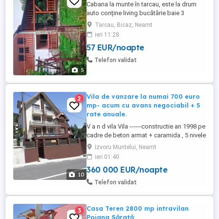
Cabana la munte în tarcau, este la drum
auto conține living bucătărie baie 3
dormitoare terasa
Tarcau, Bicaz, Neamt
ieri 11:28
57 EUR/noapte
Telefon validat
5
Vila de vanzare la numai 700 euro
2
mp- acum cu avans negociabil + 5
rate anuale.
V a n d vila Vila ------constructie an 1998 pe
cadre de beton armat + caramida , 5 nivele
, 19 camere , din care 12 camere pentru
Izvoru Muntelui, Neamt
cazare , 31 locuri , , parter comercial (
ieri 01:40
restaurant , bar , bucatarie , oficiu , terasa
360 000 EUR/noapte
exterioara 20mp, terasa mezanin 30mp ,
10
suprafata ...
Telefon validat
Casa Teren 2800 mp intravilan
3
Poiana Sărată