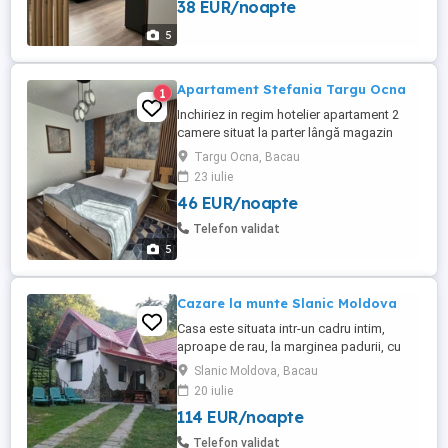
38 EUR/noapte
utilat, dispune de loc de parcare privat,
păzit 24 7. In imediata apropiere aveți
5
magazinul Lidl, ...
Apartament Stefania Targu Ocna
1
Inchiriez in regim hotelier apartament 2
camere situat la parter lângă magazin
penny
Targu Ocna, Bacau
23 iulie
46 EUR/noapte
Telefon validat
5
Cazare la munte Slanic Moldova
Casa este situata intr-un cadru intim,
aproape de rau, la marginea padurii, cu
vedere la râul Slanic. Va oferim parcare
Slanic Moldova, Bacau
gratuita, internet, uscator de par, acces la
20 iulie
gratar și hamac. Tarife: de luni pana
114 EUR/noapte
duminica 600 lei seara. Situată la 3 km de
întrarea în stațiune și la 9 km de Salina
Telefon validat