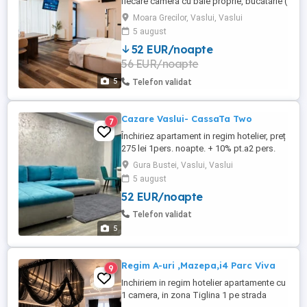
fiecare cameră cu baie proprie, bucătărie (
chicineta) , balcon, cale de acces
Moara Grecilor, Vaslui, Vaslui
separată. Acestea sunt amplsate într-o
5 august
clădire nouă, an construcție 2024, în Mun.
52 EUR/noapte
Vaslui, strada Ștefan cel Mare, vis-a-vis de
56 EUR/noapte
Spitalul Jud.Vaslui. Prețul este de 275 zi.
pt.1 ...
5
Telefon validat
Cazare Vaslui- CassaTa Two
7
Închiriez apartament in regim hotelier, preț
275 lei 1pers. noapte. + 10% pt.a2 pers.
Pretul este negociabil in funcție de nr.de
Gura Bustei, Vaslui, Vaslui
persoane, perioada de închiriere. NU
5 august
ESCORTE
52 EUR/noapte
Telefon validat
5
Regim A-uri ,Mazepa,i4 Parc Viva
9
Inchiriem in regim hotelier apartamente cu
1 camera, in zona Tiglina 1 pe strada