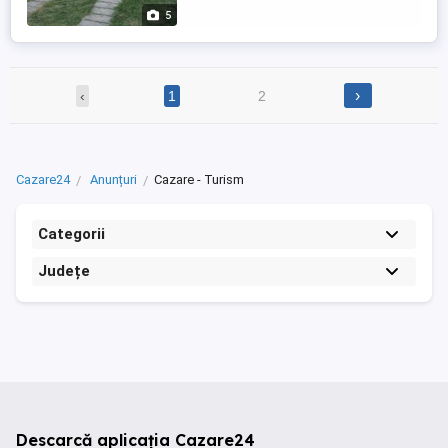
Târgu Ocna casuta ...
5
›
‹
1
2
Cazare24
Anunțuri
Cazare - Turism
Categorii
Județe
Descarcă aplicația Cazare24