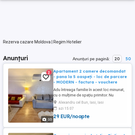
Rezerva cazare Moldova | Regim Hotelier
Anunțuri
20
50
Anunțuri pe pagină:
Apartament 2 camere decomandat
2
- pana la 5 oaspeți - loc de parcare
- MODERN - factura - vouchere
Adu întreaga familie în acest loc minunat,
cu o mulțime de spațiu primitor. Nu
Raspundem in timp util aici? Sau ai mai
Alexandru cel Bun, Iasi, Iasi
multe întrebări? HAI pe #abhomesiasi si
azi 15:07
ajutam acolo cât de repede! Apartament
29 EUR/noapte
cu 2 camere by AB HOMES IASI, situat în
10
zona Alexandru, aproape de centrul
orasului. Spațiu modern, ...