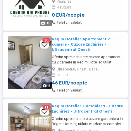
Paun, Iasi
este cea mai bună alegere. Punem la
4 august
dispoziție terasă amenajată cu grătar
0 EUR/noapte
pentru petreceri reușite sau seri liniștite
alături de cei apropiați. Capacitatea
Telefon validat
10
terasei este de maxim ...
Regim Hotelier Apartament 2
10
camere - Cazare Inchiriez -
Ultracentral Onesti
Oferim spre inchiriere cazare Apartament
cu 2 camere in Regim Hotelier, utilat
modern si complet mobilat, toate
Ultracentral, Onesti, Bacau
echipamentele fiind in perfecta stare de
31 iulie
functionare. Locatia este situata intr-o
46 EUR/noapte
zona Ultracentrala si usor accesibila a
5
orasului Onesti, oferindu-va totodata un
Telefon validat
spatiu generos de aproximativ ...
Regim Hotelier Garsoniera - Cazare
11
Inchiriez - Ultracentral Onesti
Oferim spre inchiriere cazare garsoniera in
Regim Hotelier, utilata modern si complet
mobilata, toate echipamentele fiind in