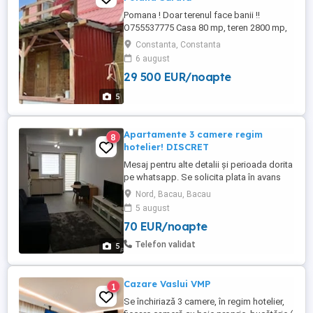
Pomana ! Doar terenul face banii !!
O755537775 Casa 80 mp, teren 2800 mp,
intravilan și extravilan, sat Poiana Sărată,
Constanta, Constanta
jud bacau , iesire la drumul Onești.. Brașov
6 august
, punct trafo, pentru panouri solare. apa ,
29 500 EUR/noapte
wc, fosa , curent, livada , vie, 19 metri
deschidere, . Pt alte detalii la 07555trei7 ...
5
Apartamente 3 camere regim
8
hotelier! DISCRET
Mesaj pentru alte detalii și perioada dorita
pe whatsapp. Se solicita plata în avans
pentru o zi de cazare pentru rezervare.
Nord, Bacau, Bacau
Pentru minim 3 zile pretul este 350 zi
5 august
Inchiriez apartamene 3 camere in regim
70 EUR/noapte
hotelier in cartierul rezidential Bacovia,
apartamentul este nou, din 2018, cu loc de
Telefon validat
5
parcare pentru ...
Cazare Vaslui VMP
1
Se închiriază 3 camere, în regim hotelier,