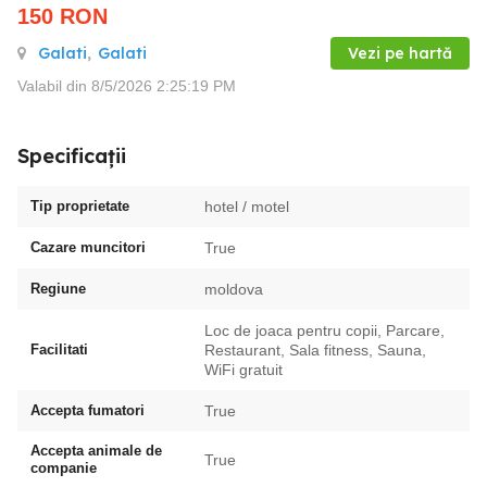
150
RON
Galati
,
Galati
Vezi pe hartă
Valabil din 8/5/2026 2:25:19 PM
Specificații
Tip proprietate
hotel / motel
Cazare muncitori
True
Regiune
moldova
Loc de joaca pentru copii, Parcare,
Facilitati
Restaurant, Sala fitness, Sauna,
WiFi gratuit
Accepta fumatori
True
Accepta animale de
True
companie