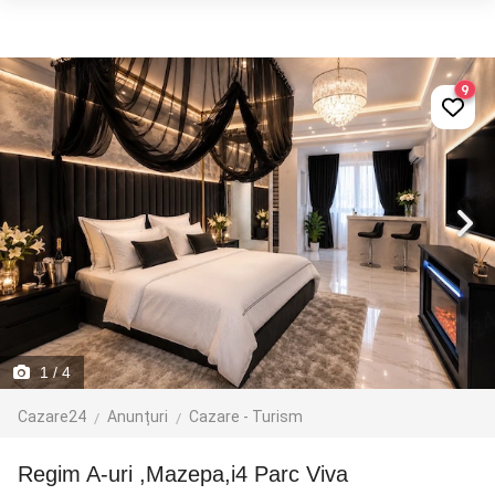
9
1
/ 4
Cazare24
Anunțuri
Cazare - Turism
Regim A-uri ,Mazepa,i4 Parc Viva