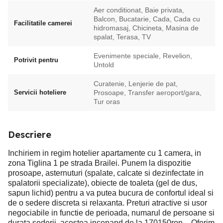
Aer conditionat, Baie privata,
Balcon, Bucatarie, Cada, Cada cu
Facilitatile camerei
hidromasaj, Chicineta, Masina de
spalat, Terasa, TV
Evenimente speciale, Revelion,
Potrivit pentru
Untold
Curatenie, Lenjerie de pat,
Servicii hoteliere
Prosoape, Transfer aeroport/gara,
Tur oras
Descriere
Inchiriem in regim hotelier apartamente cu 1 camera, in
zona Tiglina 1 pe strada Brailei. Punem la dispozitie
prosoape, asternuturi (spalate, calcate si dezinfectate in
spalatorii specializate), obiecte de toaleta (gel de dus,
sapun lichid) pentru a va putea bucura de confortul ideal si
de o sedere discreta si relaxanta. Preturi atractive si usor
negociabile in functie de perioada, numarul de persoane si
durata sederii, acestea incepand de la 170150ron. - Oferim