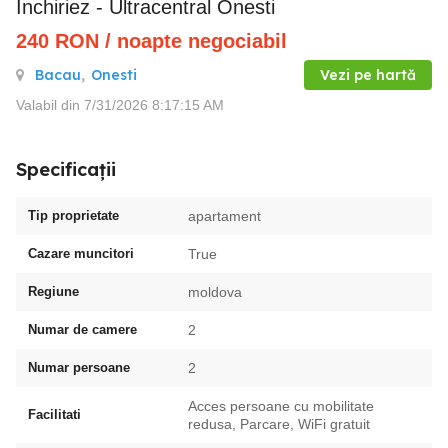
Inchiriez - Ultracentral Onesti
240
RON
/ noapte negociabil
Bacau
,
Onesti
Vezi pe hartă
Valabil din 7/31/2026 8:17:15 AM
Specificații
Tip proprietate
apartament
Cazare muncitori
True
Regiune
moldova
Numar de camere
2
Numar persoane
2
Acces persoane cu mobilitate
Facilitati
redusa, Parcare, WiFi gratuit