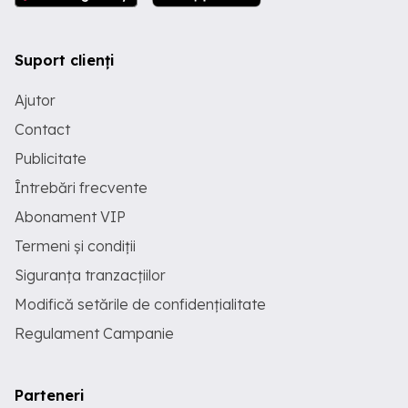
prosoape - Obiecte igiena personala in
baie - Uscator de par - Uscator de rufe -
Pat matrimonial - King Size - 3 parcari
Suport clienți
generoase in zona - Loc de joaca si
parc foarte aproape - etc Exclus
PETRECERI sau ESCORTE. Ne adresam
Ajutor
persoanelor serioase. Putem oferi BON
FISCAL! Pentru detalii rezervari sunati la '
Contact
sau '
Publicitate
Întrebări frecvente
Abonament VIP
Termeni și condiții
Siguranța tranzacțiilor
Modifică setările de confidențialitate
Regulament Campanie
Parteneri