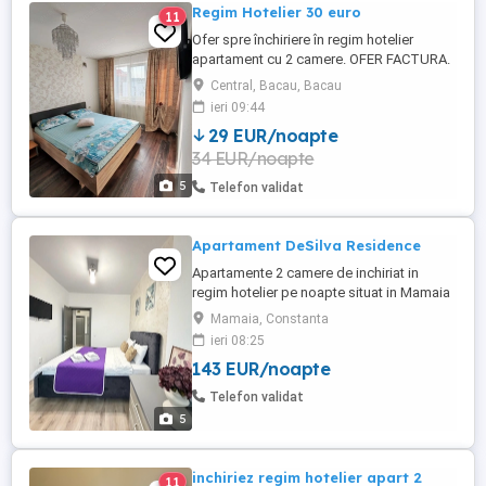
Regim Hotelier 30 euro
11
Ofer spre închiriere în regim hotelier
apartament cu 2 camere. OFER FACTURA.
- Apartamentul este situat în centrul
Central, Bacau, Bacau
orașului pe str 9 Mai nr. 52 (față în față cu
ieri 09:44
BCR central), fiind mobilat și utilat complet
29 EUR/noapte
cu o suprafață utila de 66 m . - Preț 160 de
34 EUR/noapte
lei pe zi pentru 1 persoana și are o ...
5
Telefon validat
Apartament DeSilva Residence
Apartamente 2 camere de inchiriat in
regim hotelier pe noapte situat in Mamaia
Nord langa clubul Loft in complexul De
Mamaia, Constanta
Silva Residence (Beachside), cea mai
ieri 08:25
buna locatie din Mamaia, apartamente pe
143 EUR/noapte
plaja, cu vedere si la mare si la lac, cu
acces direct la clubul Loft si la plaja
Telefon validat
hotelului Opera si Crowne ...
5
inchiriez regim hotelier apart 2
11