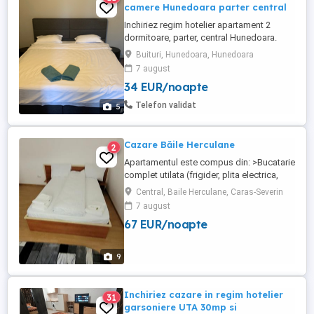
camere Hunedoara parter central
Inchiriez regim hotelier apartament 2
dormitoare, parter, central Hunedoara.
Zona linistita , langa Kaufland . Aer
Buituri, Hunedoara, Hunedoara
conditionat, frigider,plita,Smart Tv. Wifi,
7 august
Nu acceptam petreceri sau animale de
34 EUR/noapte
companie. Nu se fumeaza in interior. 3-4
persoane, 200lei
Telefon validat
5
Cazare Băile Herculane
2
Apartamentul este compus din: >Bucatarie
complet utilata (frigider, plita electrica,
cuptor cu microunde, tacamuri si vesela),
Central, Baile Herculane, Caras-Severin
>Doua dormitoare (pat matrimonial,smart
7 august
tv,wi-fi,aer-conditionat) >Baie >Capacitate
67 EUR/noapte
maxima de cazare:4 persoane!! >Apa
calda,caldura,în permanentă, >Loc pentru
fumat, >Totodata ...
9
Inchiriez cazare in regim hotelier
31
garsoniere UTA 30mp si