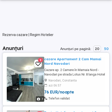
Rezerva cazare | Regim Hotelier
Anunțuri
20
50
Anunțuri pe pagină:
cazare Apartament 2 Cam Mamai
9
Nord Navodari
Cazare ap. 2 Camere în Mamaia Nord -
Navodari pe strada Lotus Nr. 8 langa Hotel
Opera si White Tower , langa cluburi , loc
Navodari, Constanta
de parcare Privat. Cei care nu au o parcare
azi 06:57
este o mare problema cu parcarea în
76 EUR/noapte
zona, 100m de plaja .Luni-Miercuri 400
noapte -,Joi Vineri Sambata Duminica 500
Telefon validat
7
noapte . Mai multe ...