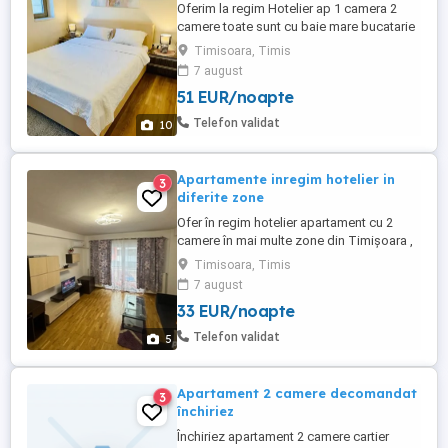
Oferim la regim Hotelier ap 1 camera 2
camere toate sunt cu baie mare bucatarie
mare balcon hol mare totul este cu gust
Timisoara, Timis
acum in Zona Nord Timisoara Calea
7 august
Lipovei Gheorghe Lazar si Dumbravita la
51 EUR/noapte
Parter cu parcare in fața geamului ...
locatie perfecta Iulius mall aproape
Telefon validat
10
,faramacii , piata ...
Apartamente inregim hotelier in
3
diferite zone
Ofer în regim hotelier apartament cu 2
camere în mai multe zone din Timișoara ,
apartamentele sunt utilate și mobilate la
Timisoara, Timis
nivel de lux , preț 175 ron Disponibil pentru
7 august
închiriere pe termen scurt zilnic weekend
33 EUR/noapte
Bucură-te de confortul unei locuințe
moderne, complet mobilate și utilate,
Telefon validat
5
perfectă pentru ...
Apartament 2 camere decomandat
3
închiriez
Închiriez apartament 2 camere cartier