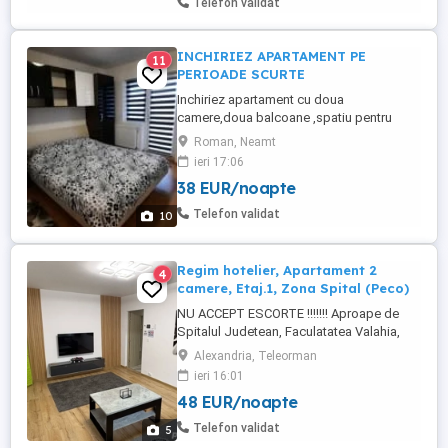
Telefon validat
INCHIRIEZ APARTAMENT PE
11
PERIOADE SCURTE
Inchiriez apartament cu doua
camere,doua balcoane ,spatiu pentru
fumatori,baie hol debara
Roman, Neamt
,bucatarie,complet mobilat si utilat in
ieri 17:06
detaliu,menaj de schimb.Se inchiriaza pe
38 EUR/noapte
perioade scurte minim 4 zile si mazim o
luna ,pretul este 200 la zi dar se poate
Telefon validat
10
negocia.Apartamentul este situat in zona
Roman Voda.central ...
Regim hotelier, Apartament 2
4
camere, Etaj.1, Zona Spital (Peco)
NU ACCEPT ESCORTE !!!!!!! Aproape de
Spitalul Judetean, Faculatatea Valahia,
Piata, Farmacie, Profi si magazine Non-
Alexandria, Teleorman
Stop. Se poate inchiria pe 24 ore cu suma
ieri 16:01
de 250 lei sau pe 3 ore cu suma de 150 lei.
48 EUR/noapte
-Centrala proprie. -Frigider. -Masina de
spălat. -Cuptor cu microunde. -Vesela
Telefon validat
5
completa noua ...