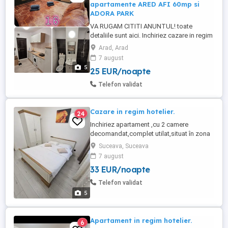
apartamente ARED AFI 60mp si
ADORA PARK
VA RUGAM CITITI ANUNTUL! toate
detaliile sunt aici. Inchiriez cazare in regim
hotelier garsoniere in zona UTA de 30mp
Arad, Arad
SAU apartamente noi la ARED-urile noi
7 august
zona AFI-McDrive de 60mp pentru cei care
5
25 EUR/noapte
doresc si mai calitate, sau pentru
priveliste apartament nou si mai spatios
Telefon validat
70mp la AdoraPark, marca ChrysFlatty ...
Cazare in regim hotelier.
24
Inchiriez apartament ,cu 2 camere
decomandat,complet utilat,situat în zona
centrala.Foarte aproape de spitalul
Suceava, Suceava
Județean,piață,primărie,politie. Va este
7 august
pus la dispozitie: -2 paturi matrimoniale
33 EUR/noapte
160-200, -plita,cuptor cu
microunde,masina de spalat rufe,fier de
Telefon validat
calcat,frigider,vesela,tacamuri,pahare , -
5
wi-fi, -aspirator, -TV ...
Apartament in regim hotelier.
6