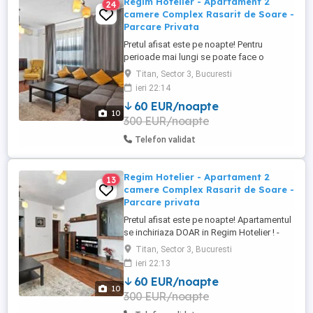
Regim Hotelier - Apartament 2
24
camere Complex Rasarit de Soare -
Parcare Privata
Pretul afisat este pe noapte! Pentru
perioade mai lungi se poate face o
reducere! Apartamentul se inchiriaza
Titan, Sector 3, Bucuresti
DOAR in Regim Hotelier ! - Strada Liviu
ieri 22:14
Revreanu 46-58 (Complex Rasarit de
60 EUR/noapte
Soare) Inchiriere Apartament, zona
10
300 EUR/noapte
Auchan Titan, Complex Rezidential Rasarit
de Soare, supravegheat video 24 24 + ...
Telefon validat
Regim Hotelier - Apartament 2
13
camere Complex Rasarit de Soare -
Parcare privata
Pretul afisat este pe noapte! Apartamentul
se inchiriaza DOAR in Regim Hotelier ! -
Strada Liviu Revreanu 46-58 (Complex
Titan, Sector 3, Bucuresti
Rasarit de Soare) Inchiriere Apartament,
ieri 22:13
zona Auchan Titan, Complex Rezidential
60 EUR/noapte
Rasarit de Soare, supravegheat video 24
10
300 EUR/noapte
24 + loc de parcare inclus! Apartamentul
este complet mobilat ...