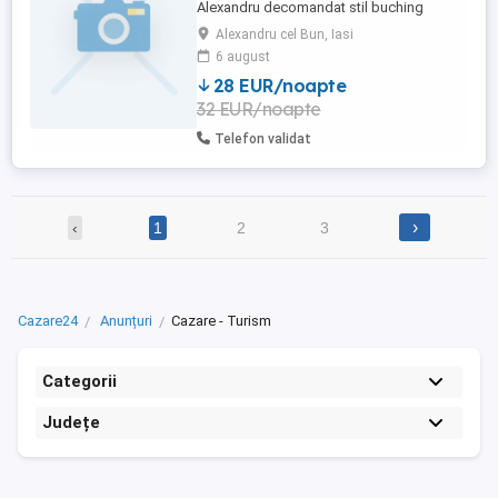
Alexandru decomandat stil buching
Alexandru cel Bun, Iasi
6 august
28 EUR/noapte
32 EUR/noapte
Telefon validat
›
‹
1
2
3
Cazare24
Anunțuri
Cazare - Turism
Categorii
Județe