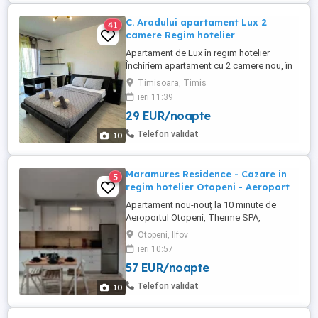
C. Aradului apartament Lux 2
41
camere Regim hotelier
Apartament de Lux în regim hotelier
Închiriem apartament cu 2 camere nou, în
bloc nou, zona Aradului aproape de Iulius
Timisoara, Timis
mall și Amazonia Parcare publică 1
ieri 11:39
dormitor cu pat dublu 2 persoane 1 living
29 EUR/noapte
cu canapea extensibila Pt 2 persoane 1
baie 1 bucătărie Complet mobilat utilat
Telefon validat
10
Mașina spălat rufe Mașină ...
Maramures Residence - Cazare in
5
regim hotelier Otopeni - Aeroport
Apartament nou-nouț la 10 minute de
Aeroportul Otopeni, Therme SPA,
Edenland Adventure Park, Amethyst Clinic
Otopeni, Ilfov
și Complexul Olimpic de Natație Otopeni.
ieri 10:57
O alegere excelentă pentru familiile și
57 EUR/noapte
profesioniștii care doresc să călătorească
la și de la Aeroportul Otopeni, dar și
Telefon validat
10
pentru persoanele care doresc ...