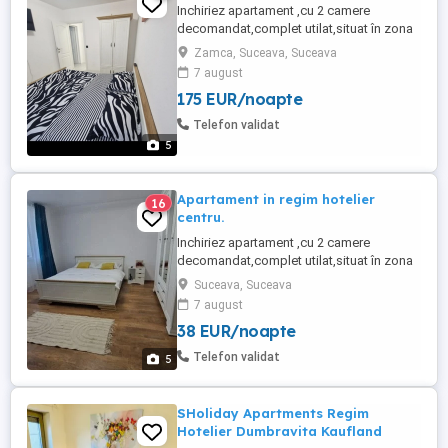
Inchiriez apartament ,cu 2 camere
decomandat,complet utilat,situat în zona
centrala.Foarte aproape de spitalul
Zamca, Suceava, Suceava
Județean,piață,primărie,politie. Va este
7 august
pus la dispozitie: -2 paturi matrimoniale
175 EUR/noapte
160-200, -plita,cuptor cu
microunde,masina de spalat rufe,fier de
Telefon validat
calcat,frigider,vesela,tacamuri,pahare , -
5
wi-fi, -aspirator, -TV ...
Apartament in regim hotelier
16
centru.
Inchiriez apartament ,cu 2 camere
decomandat,complet utilat,situat în zona
ultra centrala.Foarte aproape de spitalul
Suceava, Suceava
Județean,piață,primărie,politie. Va este
7 august
pus la dispozitie: -2 paturi matrimoniale
38 EUR/noapte
160-200, -plita,cuptor,cuptor cu
microunde,masina de spalat rufe,fier de
Telefon validat
5
calcat,frigider,vesela,tacamuri,pahare ...
SHoliday Apartments Regim
Hotelier Dumbravita Kaufland