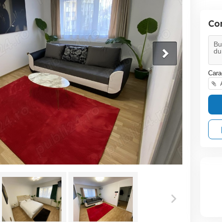
Co
Cara
A