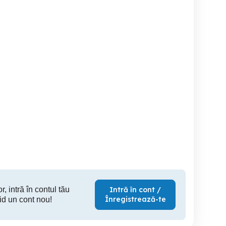
inchiriez apartament luxos
Apartament regim hotelier
amere - regim hotelier
si spatios in regim hotelier
p
Alexandria
Alexandria
Al
350 RON
300 RON
20
r, intră în contul tău
Intră în cont /
Înregistrează-te
id un cont nou!