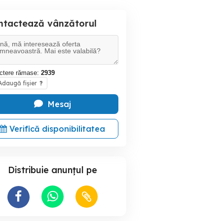
ntactează vânzătorul
ctere rămase:
2939
daugă fișier
?
Mesaj
Verifică disponibilitatea
Distribuie anunțul pe