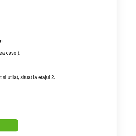
m,
ea casei),
 utilat, situat la etajul 2.