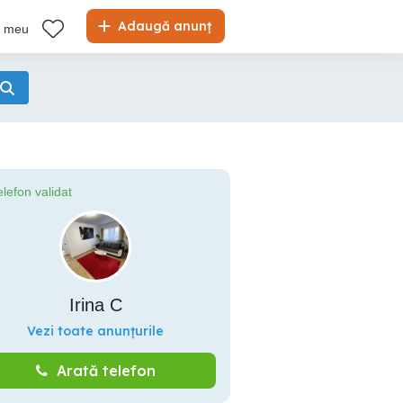
Adaugă anunț
l meu
elefon validat
Irina C
Vezi toate anunțurile
Arată telefon