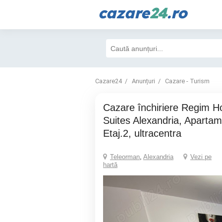
cazare
24
.ro
Cazare24
Anunțuri
Cazare - Turism
Cazare închiriere Regim Hotelier Luxury
Suites Alexandria, Aparta
Etaj.2, ultracentra
Teleorman
,
Alexandria
Vezi pe
hartă