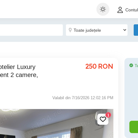
Contu
250
RON
T
ment 2 camere,
Valabil din 7/16/2026 12:02:16 PM
1