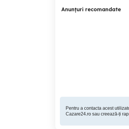
Anunțuri recomandate
Ofer cazare apartament in
Inchiriez apartament 3
regim hotelier încăpând de
c
la 200 lei
Alexandria
250 RON
Pentru a contacta acest utilizato
Cazare24.ro sau creează-ți rap