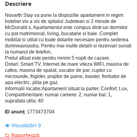
Descriere
Novarth Stay va pune la dispozitie apartament in regim
hotelier vis a vis de spitalul Judetean si 2 minute de
McDonald s. Apartamentul este compus dintr-un dormitor
cu pat matrimonial, living, bucatarie si baie. Complet
mobilat si utilat cu toate dotarile necesare pentru sederea
dumneavoastra. Pentru mai multe detalii si rezervari sunati
la numarul de telefon.
Pretul afisat este pentru minim 5 nopti de cazare.
Dotari: Smart TV, Internet de mare viteza WIFI, masina de
cafea, masina de spalat, uscator de par, cuptor cu
microunde, frigider, prajitor de paine, toaster, fierbator de
apa electric, plita pe gaz.
Informatii locatie:Apartament situat la parter, Confort: Lux,
Compartimentare: numar camere: 2, numar bai: 1,
suprafata utila: 40
ID anunț
: 1773473704
Vizualizări:
0
Raportează