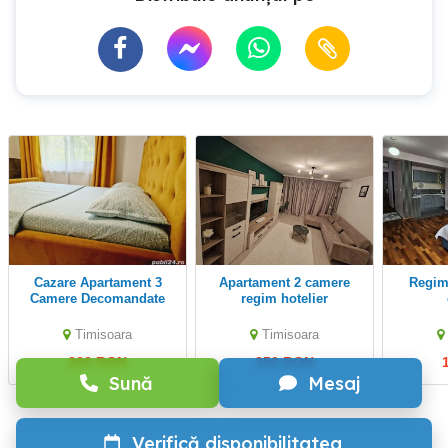
Cazare Apartament 3
Apartament 2 camere
Regim hotelier zona
Camere Decomandate
regim hotelier
Iulius Mall
Timisoara
Timisoara
200 RON
250 RON
Sună
Mesaj
Verifică disponibilitatea