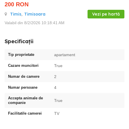
200
RON
Timis
,
Timisoara
Vezi pe hartă
Valabil din 8/2/2026 10:18:41 AM
Specificații
Tip proprietate
apartament
Cazare muncitori
True
Numar de camere
2
Numar persoane
4
Accepta animale de
True
companie
Facilitatile camerei
TV