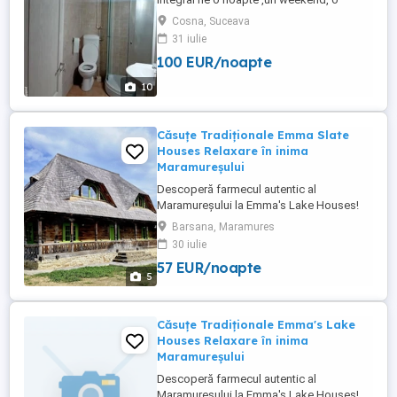
săptămână etc fiind amplasata langa
Cosna, Suceava
rezervatia naturala tinovul cosnei ,find
31 iulie
dotata și utilata pentru a petrece orice tip
100 EUR/noapte
de eveniment: zile
onomastice,majorat,reuniune cu
10
familia,tabere,vacanta/concediu etc în
natura.avand o capacitate ...
Căsuțe Tradiționale Emma Slate
Houses Relaxare în inima
Maramureșului
Descoperă farmecul autentic al
Maramureșului la Emma's Lake Houses!
Te așteptăm în căsuțele noastre
Barsana, Maramures
tradiționale, amenajate cu grijă pentru a-ți
30 iulie
oferi confort, liniște și o experiență de
57 EUR/noapte
neuitat în mijlocul naturii. Atmosferă caldă
5
și primitoare Aer curat și peisaje
spectaculoase Căsuțe ...
Căsuțe Tradiționale Emma's Lake
Houses Relaxare în inima
Maramureșului
Descoperă farmecul autentic al
Maramureșului la Emma's Lake Houses!