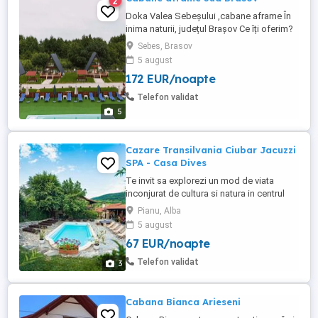
2
Doka Valea Sebeșului ,cabane aframe În
inima naturii, județul Brașov Ce îți oferim?
6 cabane A-frame ,având capacitatea
Sebes, Brasov
maxima de 4 persoane în total 24 locuri de
5 august
cazare Sală de mese foișor & bbq area ;
172 EUR/noapte
bucătărie complet echipată Loc de joacă
pentru copii Piscină ; minifermă Lac ...
Telefon validat
5
Cazare Transilvania Ciubar Jacuzzi
SPA - Casa Dives
Te invit sa explorezi un mod de viata
inconjurat de cultura si natura in centrul
triunghiului Castelul Corvinilor-Sibiu-Salina
Pianu, Alba
Turda Cazare intr-o casa construita la
5 august
1850 La Casa Dives, vacanta nu e o pauza,
67 EUR/noapte
ci o poveste traita intr-o casa construita la
1850, unde timpul curge altfel. Am creat o
Telefon validat
3
experienta ...
Cabana Bianca Arieseni