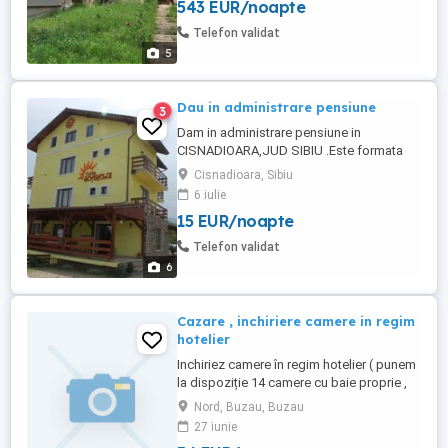
543 EUR/noapte
parcare auto. Posibilităti agrement: vizite
la Casa Memoriala V. Voiculescu,Focurile
Telefon validat
vii, Vulcanii Noroiosi, Trovanti, Munti ...
5
Dau in administrare pensiune
3
Dam in administrare pensiune in
CISNADIOARA,JUD SIBIU .Este formata
din demisol ,parter si doua etaje .ARE 12
Cisnadioara, Sibiu
camere fiecare cu grup sanitar,gradina de
6 iulie
1700 mp,parcare,filigorie si gratar in
15 EUR/noapte
gradina.Are un salon de50 locuri,minibar ,
grup sanitar si bucatarie cu toate dotarile
Telefon validat
necesare.PRIMELE 5 LUNI ...
6
Cazare , inchiriere camere in regim
hotelier
Inchiriez camere în regim hotelier ( punem
la dispoziție 14 camere cu baie proprie ,
tv, parcare, terasa, bucatarie, gratar)
Nord, Buzau, Buzau
locatia se afla in orasul Buzău[ oferim
27 iunie
factura]