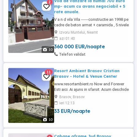
Vila de vanzare la numai 700 euro
2
mp- acum cu avans negociabil + 5
rate anuale.
V a n d vila Vila ------constructie an 1998 pe
cadre de beton armat + caramida , 5 nivele
, 19 camere , din care 12 camere pentru
Izvoru Muntelui, Neamt
cazare , 31 locuri , , parter comercial (
azi 01:40
restaurant , bar , bucatarie , oficiu , terasa
360 000 EUR/noapte
exterioara 20mp, terasa mezanin 30mp ,
10
suprafata ...
Telefon validat
Resort Ambient Brasov Cristian
11
Brasov - Hotel & Venue Center
www.resortambient.ro Now and Forever
Esti aici. Ai ajuns in sfarsit. Acum deschide
poarta larg si traieste! Inspira o dulce
Brasov, Brasov
adiere dintr-un dubios demult si-o briza
ieri 12:13
proaspata de Azi si apoi esti liber sa te
33 EUR/noapte
indragostesti. De tot ce te inconjoara, de
tot ce cu privirea urmaresti. Ziua cea mare
10
incepe ...
Cabane aframe Jud Brasov