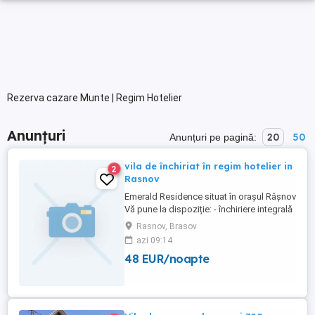
Rezerva cazare Munte | Regim Hotelier
Anunțuri
20
50
Anunțuri pe pagină:
vila de închiriat în regim hotelier in
2
Rasnov
Emerald Residence situat în orașul Râșnov
Vă pune la dispoziție: - închiriere integrală
pentru 21 persoane - 9 camere cu băi cu
Rasnov, Brasov
duș și balcon - Wifi și cablu tv - Un lounge
azi 09:14
spațios și elegant - Grătar - Parcare privată
48 EUR/noapte
- Poiana Brasov- 9 km - Cetatea Râșnov - 1
km - Peștera Valea Cetății -2,8 km - ...