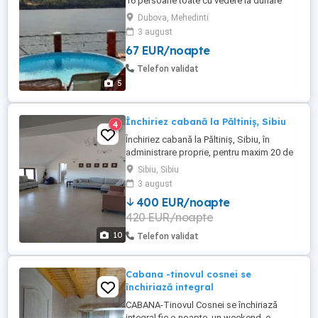
16 persoane toate cu vedere la dunare
Pensiunea are deschidere la dunare 25 m
Dubova, Mehedinti
se poate pescui
3 august
67 EUR/noapte
Telefon validat
5
Închiriez cabană la Păltiniș, Sibiu
4
Închiriez cabană la Păltiniș, Sibiu, în
administrare proprie, pentru maxim 20 de
persoane. Pensiunea are 10 camere duble,
Sibiu, Sibiu
cu baie proprie, spațiu de relaxare, spațiu
3 august
de luat masa, bucătărie complet utilată și
400 EUR/noapte
dotată, terasă, grătar.
420 EUR/noapte
10
Telefon validat
Cabana -tinovul cosnei se
închiriază integral
CABANA-Tinovul Cosnei se închiriază
integral fie o noapte ,un weekend, o