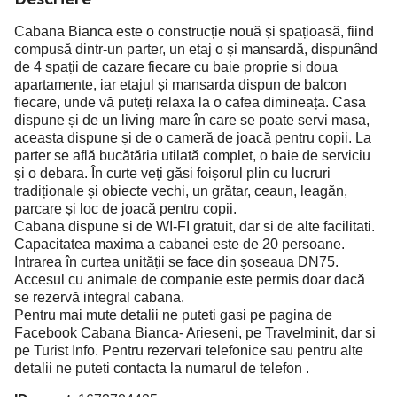
Cabana Bianca este o construcție nouă și spațioasă, fiind
compusă dintr-un parter, un etaj o și mansardă, dispunând
de 4 spații de cazare fiecare cu baie proprie si doua
apartamente, iar etajul și mansarda dispun de balcon
fiecare, unde vă puteți relaxa la o cafea dimineața. Casa
dispune și de un living mare în care se poate servi masa,
aceasta dispune și de o cameră de joacă pentru copii. La
parter se află bucătăria utilată complet, o baie de serviciu
și o debara. În curte veți găsi foișorul plin cu lucruri
tradiționale și obiecte vechi, un grătar, ceaun, leagăn,
parcare și loc de joacă pentru copii.
Cabana dispune si de WI-FI gratuit, dar si de alte facilitati.
Capacitatea maxima a cabanei este de 20 persoane.
Intrarea în curtea unității se face din șoseaua DN75.
Accesul cu animale de companie este permis doar dacă
se rezervă integral cabana.
Pentru mai mute detalii ne puteti gasi pe pagina de
Facebook Cabana Bianca- Arieseni, pe Travelminit, dar si
pe Turist Info. Pentru rezervari telefonice sau pentru alte
detalii ne puteti contacta la numarul de telefon .