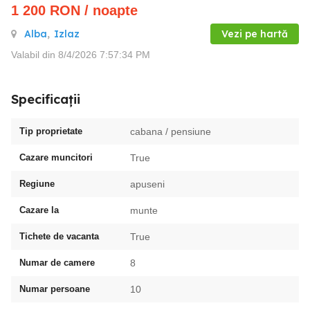
1 200
RON
/ noapte
Alba
,
Izlaz
Vezi pe hartă
Valabil din 8/4/2026 7:57:34 PM
Specificații
Tip proprietate
cabana / pensiune
Cazare muncitori
True
Regiune
apuseni
Cazare la
munte
Tichete de vacanta
True
Numar de camere
8
Numar persoane
10