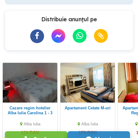
Distribuie anunțul pe
Cazare regim hotelier
Apartament Cetate M-uri
Apartament 2 camere in
Alba Iulia Carolina 1 - 3
Reg
persoane prețuri de la
120 lei pe zi
Alba Iulia
Alba Iulia
120 RON
179 RON