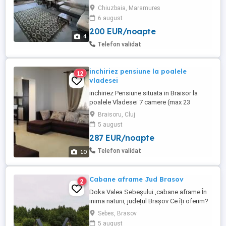
persoane, 2 bai, foisor si grill, zona foarte
Chiuzbaia, Maramures
linistita perfecta pentru relaxare si plimbari
6 august
in natura.
200 EUR/noapte
4
Telefon validat
inchiriez pensiune la poalele
12
vladesei
inchiriez Pensiune situata in Braisor la
poalele Vladesei 7 camere (max 23
pers)cu baie proprie si
Braisoru, Cluj
.televizor,sufragerie,loc de servire a
5 august
mesei,bucatarie superdotata.masa de
287 EUR/noapte
ping pong,teren mini fotbal.alte jocuri
distractive,6000 mp de gradina.Loc de
Telefon validat
10
joaca pentru copii,wifi,trambulina video
proiector ...
Cabane aframe Jud Brasov
2
Doka Valea Sebeșului ,cabane aframe În
inima naturii, județul Brașov Ce îți oferim?
6 cabane A-frame ,având capacitatea
Sebes, Brasov
maxima de 4 persoane în total 24 locuri de
5 august