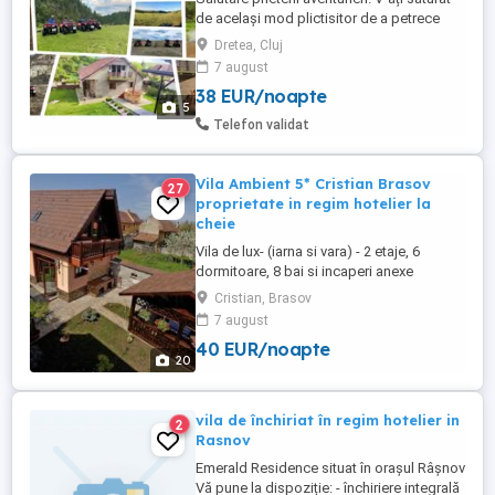
de același mod plictisitor de a petrece
timpul liber? Veniți să petreceți niște
Dretea, Cluj
momente de neuitat la Pensiunea Solo din
7 august
localitatea Dretea, județul Cluj. Împreună
38 EUR/noapte
cu noi, veți fi răsfățați cu cele mai
5
frumoase priveliști și cele mai intense
Telefon validat
experiențe. De ...
Vila Ambient 5* Cristian Brasov
27
proprietate in regim hotelier la
cheie
Vila de lux- (iarna si vara) - 2 etaje, 6
dormitoare, 8 bai si incaperi anexe
totalizand 11 camere. Parter: sala de
Cristian, Brasov
petrecere de mese de dans, semineu, TV,
7 august
DVD, piscina, sauna, jacuzzi, bucatarie
40 EUR/noapte
echipata complet. La etajul intai, exista
20
zona special amenajata pentru tenis de
masa, biliard, bar, TV. ...
vila de închiriat în regim hotelier in
2
Rasnov
Emerald Residence situat în orașul Râșnov
Vă pune la dispoziție: - închiriere integrală