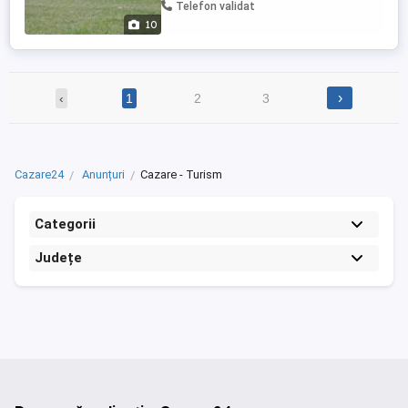
noapte, inchiriere integrala.
Telefon validat
10
›
‹
1
2
3
Cazare24
Anunțuri
Cazare - Turism
Categorii
Județe