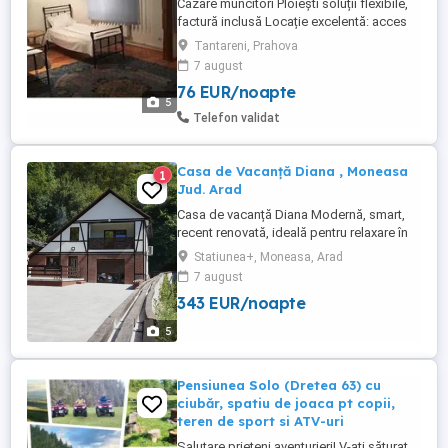
Cazare muncitori Ploiești soluții flexibile,
factură inclusă Locație excelentă: acces
rapid către centre comerciale, rafinării și
Tantareni, Prahova
zone industriale din Ploiești Apartament în
7 august
vilă capacitate mare 4 camere | până la 11
76 EUR/noapte
persoane 1 baie, bucătărie complet utilată
5
TV, balcon, grătar ...
Telefon validat
Casa de Vacanță Diana , Moneasa
1
Jud. Arad
Casa de vacanță Diana Modernă, smart,
recent renovată, ideală pentru relaxare în
mijlocul naturii Capacitate: max. 13
Statiunea+, Moneasa, Arad
persoane Localizată în stațiunea
7 august
Moneasa, acces rapid la ștrand,
343 EUR/noapte
restaurante, ATV-uri și trasee de drumeție.
Detalii și rezervări (WhatsApp) Tot ce
5
găsești la Casa de Vacanță ...
Pensiunea Solo (Dretea 63) cu
ciubăr, spatiu de joaca pt copii,
teren de sport si ATV-uri
Salutare prieteni aventurieri! V-ați săturat