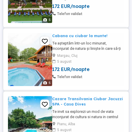
cazare Sală de mese foișor & bbq area ;
172 EUR/noapte
bucătărie complet echipată Loc de joacă
pentru copii Piscină ; minifermă Lac ...
Telefon validat
5
Cabana cu ciubar la munte!
Te aşteptăm într-un loc minunat,
înconjurat de natura și liniște în care să-ți
petreci zilele de concediu. Flori din Deal
Margau, Cluj
se află în comuna Mărgău, la doar o oră
5 august
de Cluj-Napoca. Capacitatea locației este
172 EUR/noapte
de 10 persoane și dispune de 4
dormitoare cu 2 băi. - 2 camere duble - 2
Telefon validat
camere triple Principalele ...
5
Cazare Transilvania Ciubar Jacuzzi
SPA - Casa Dives
Te invit sa explorezi un mod de viata
inconjurat de cultura si natura in centrul
triunghiului Castelul Corvinilor-Sibiu-Salina
Pianu, Alba
Turda Cazare intr-o casa construita la
5 august