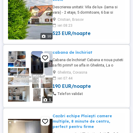
Descrierea unitatii: Vila de lux- (iarna si
vara) - 2 etaje, 5 dormitoare, 6 bai si
incaperi anexe totalizand 9 camere. Parter:
Cristian, Brasov
sala de petrecere/de mese/de dans, TV,
ieri 08:23
piscina incalzita, sauna, jacuzzi, bucatarie
523 EUR/noapte
echipata complet. La etajul intai avem
10
dormitoarele iar crama gazduieste masa
de biliard. ...
cabana de închiriat
Cabana de închiriat! Cabana e noua puteti
sa fiti primi!! se afla in Ghelinta, La o
distanta de 70 km de Brasov, judetul
Ghelinta, Covasna
Covasna Capacitate: 15 persoane Cabana
ieri 07:44
dispune de: - 4 camere - 2 bai - bucatarie
190 EUR/noapte
complet utilată - living + loc de luat masa -
wi-fi - foisor cu grătar - ceaun - ciubăr cu ...
Telefon validat
5
Cazări echipe Ploiești camere
multiple, 8 minute de centru,
perfect pentru firme