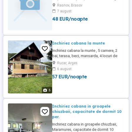
pentru 21 persoane - 9 camere cu băi cu
Rasnov, Brasov
duș și balcon - Wifi și cablu tv - Un lounge
7 august
spațios și elegant - Grătar - Parcare privată
48 EUR/noapte
- Poiana Brasov- 9 km - Cetatea Râșnov - 1
km - Peștera Valea Cetății -2,8 km - ...
Inchiriez cabana la munte
Inchiriez cabana la munte , 5 camere, 2
bai, terasa, beci, mansarda, 4 locuri de
parcare, complet utilat si mobilat. Doresc
Rucar, Arges
seriozitate. Se inchiriaza atat in weekend
6 august
de vineri pana duminica, Usor negociabil.
57 EUR/noapte
5
Inchiriez cabana in groapele
chiuzbaii, capacitate de dormit 10
per.
Inchiriez cabana in groapele chiuzbaii,
Maramures, capacitate de dormit 10