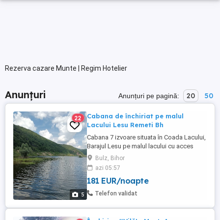
Rezerva cazare Munte | Regim Hotelier
Anunțuri
20
50
Anunțuri pe pagină:
Cabana de închiriat pe malul
22
Lacului Lesu Remeti Bh
Cabana 7 izvoare situata în Coada Lacului,
Barajul Lesu pe malul lacului cu acces
direct va așteaptă sa va bucurați de o
Bulz, Bihor
panorama deosebita, liniște, aer curat și
azi 05:57
relaxare în mijlocul naturii. Capacitatea
181 EUR/noapte
maxima de cazare este 16 persoane în 4
camere duble, o mansarda cu 4 paturi și 4
Telefon validat
5
paturi pliante. ...