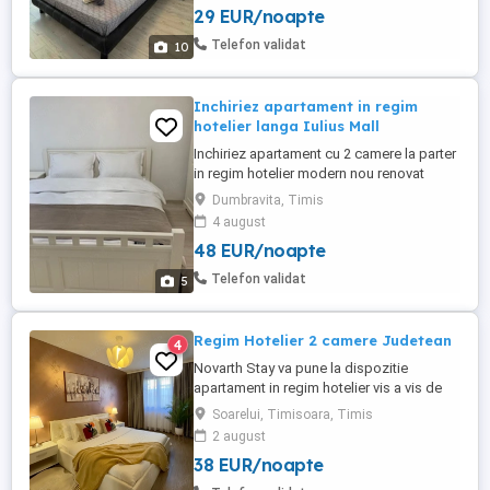
29 EUR/noapte
cu canapea extensibila Pt 2 persoane 1
baie 1 bucătărie Complet mobilat utilat
Telefon validat
10
Mașina spălat rufe Mașină ...
Inchiriez apartament in regim
hotelier langa Iulius Mall
Inchiriez apartament cu 2 camere la parter
in regim hotelier modern nou renovat
mobilat la 200 metri de Iulius Mall si la 5
Dumbravita, Timis
min de centrul orasului pret 250 ron pe zi
4 august
.Aleea Ionel Perlea.
48 EUR/noapte
Telefon validat
5
Regim Hotelier 2 camere Judetean
4
Novarth Stay va pune la dispozitie
apartament in regim hotelier vis a vis de
spitalul Judetean si 2 minute de
Soarelui, Timisoara, Timis
McDonald s. Apartamentul este compus
2 august
dintr-un dormitor cu pat matrimonial,
38 EUR/noapte
living, bucatarie si baie. Complet mobilat
si utilat cu toate dotarile necesare pentru