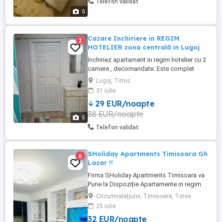
Telefon validat
sederea dumneavoastra. Pentru ...
5
Cazare Inchiriere in REGIM
2
HOTELIER zona centrală in Lugoj
Inchiriez apartament in regim hotelier cu 2
camere , decomandate. Este complet
mobilat și utilat. Se afla in zona
Lugoj, Timis
ultracentrala la 20 m de Universitatea
31 iulie
Draga. Are cablu TV și Wi-Fi, încălzirea se
29 EUR/noapte
face cu centrala pe gaz. Se închiriază la
38 EUR/noapte
maxim 6 persoane pe o perioada de
5
minim 3 nopti. PREȚUL ESTE ...
Telefon validat
SHoliday Apartments Timisoara Gh
6
Lazar !!
Firma SHoliday Apartments Timisoara va
Pune la Dispoziție Apartamente in regim
Hotelier de la : 1 camera la 2 camere sau 3
Circumvalațiunii, Timisoara, Timis
camere toate sunt in. Locatii foarte bune
25 iulie
din Timisoara decomandate sau
32 EUR/noapte
semidecomandate cu bucatarie mare baie