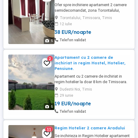
Ofer spre inchiriere apartament 2 camere
semidecomandat, zona Torontalului,
complex Toronto. Apartamentul este
Torontalului, Timisoara, Timis
complet mobilat si utilat, fiind format din
12 iulie
dormitor matrimonial, baie, living si
38 EUR/noapte
bucatarie open space ( coltarul NU este
extensibil) Pret 200ron zi
Telefon validat
5
Apartament cu 2 camere de
2
inchiriat in regim Hostel, Hotelier,
Pensiune.
Apartament cu 2 camere de inchiriat in
regim hotelier la doar 8 km de Timisoara.
La proprietate gasiti toate conditile de
Dudestii Noi, Timis
care aveti nevoie, loc de parcare asigurat,
29 iunie
curte + parc generos. Pretul este 99 lei zi
19 EUR/noapte
Se poate inchiria si 1 singura zi. Netflix
5
ON. Va asteptam cu drag.
Telefon validat
Regim Hotelier 2 camere Aradului
11
Se inchirieza in Regim Hotelier apartament