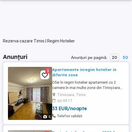
Rezerva cazare Timis | Regim Hotelier
Anunțuri
20
50
Anunțuri pe pagină:
Apartamente inregim hotelier in
3
diferite zone
Ofer în regim hotelier apartament cu 2
camere în mai multe zone din Timișoara ,
apartamentele sunt utilate și mobilate la
Timisoara, Timis
nivel de lux , preț 175 ron Disponibil pentru
azi 09:17
închiriere pe termen scurt zilnic weekend
33 EUR/noapte
Bucură-te de confortul unei locuințe
moderne, complet mobilate și utilate,
Telefon validat
5
perfectă pentru ...