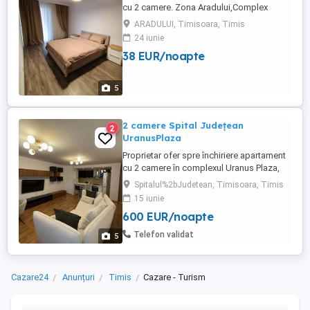
cu 2 camere. Zona Aradului,Complex
Rezidential. Apartamentul este utilat și
ARADULUI, Timisoara, Timis
dotat complet ,aer condiționat, centrala
24 iunie
termica,videointerfon. Preț 200 Ron
38 EUR/noapte
noapte
5
2 camere Spital Județean
2
UranusPlaza
Proprietar ofer spre închiriere apartament
cu 2 camere în complexul Uranus Plaza,
lângă Spitalul Județean. Apartament
Spitalul%2bJudetean, Timisoara, Timis
modern, cu suprafață utilă de 60 mp +
15 iunie
terasă generoasă de 10 mp, ideal pentru
600 EUR/noapte
confort și relaxare. Complet mobilat și
utilat, luminos și bine compartimentat,
Telefon validat
5
situat într-un complex ...
Cazare24
Anunțuri
Timis
Cazare - Turism