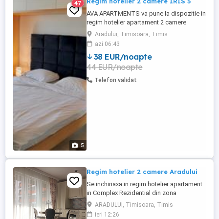
Regim hotelier 2 camere IRIS 5
47
AVA APARTMENTS va pune la dispozitie in
regim hotelier apartament 2 camere
decomandat, complet echipat si mobilat,
Aradului, Timisoara, Timis
in complex rezidential IRIS, aproape de
azi 06:43
Iulius Town. Pentru decont oferim e-
38 EUR/noapte
Factura. Pretul afisat este pentru minim 5
44 EUR/noapte
nopti de cazare.
Telefon validat
5
Regim hotelier 2 camere Aradului
Se inchiriaxa in regim hotelier apartament
in Complex Rezidential din zona
Aradului.Detine centrala termica,aer
ARADULUI, Timisoara, Timis
conditionat,tv,frigider,masina de spalat. Pt
ieri 12:26