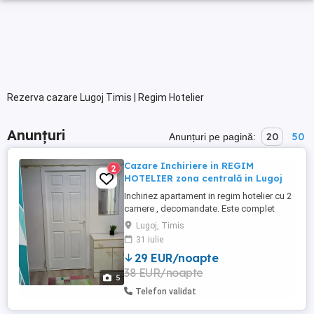
Rezerva cazare Lugoj Timis | Regim Hotelier
Anunțuri
20
50
Anunțuri pe pagină:
Cazare Inchiriere in REGIM
2
HOTELIER zona centrală in Lugoj
Inchiriez apartament in regim hotelier cu 2
camere , decomandate. Este complet
mobilat și utilat. Se afla in zona
Lugoj, Timis
ultracentrala la 20 m de Universitatea
31 iulie
Draga. Are cablu TV și Wi-Fi, încălzirea se
29 EUR/noapte
face cu centrala pe gaz. Se închiriază la
38 EUR/noapte
maxim 6 persoane pe o perioada de
5
minim 3 nopti. PREȚUL ESTE ...
Telefon validat