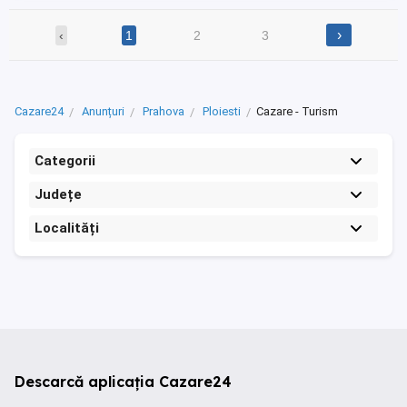
›
‹
1
2
3
Cazare24
Anunțuri
Prahova
Ploiesti
Cazare - Turism
Categorii
Județe
Localități
Descarcă aplicația Cazare24