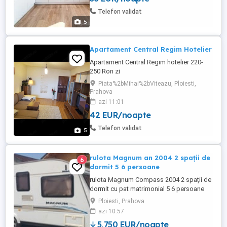
inima orașului, cu acces facil la
Telefon validat
restaurante, magazine și atracții locale. -
5
**Bucătărie ...
Apartament Central Regim Hotelier
Apartament Central Regim hotelier 220-
250 Ron zi
Piata%2bMihai%2bViteazu, Ploiesti,
Prahova
azi 11:01
42 EUR/noapte
Telefon validat
5
rulota Magnum an 2004 2 spații de
6
dormit 5 6 persoane
rulota Magnum Compass 2004 2 spații de
dormit cu pat matrimonial 5 6 persoane
fără infiltratiii podea tare cu totul
Ploiesti, Prahova
functional
azi 10:57
5,750 EUR/noapte