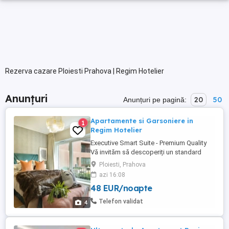
Rezerva cazare Ploiesti Prahova | Regim Hotelier
Anunțuri
20
50
Anunțuri pe pagină:
Apartamente si Garsoniere in
1
Regim Hotelier
Executive Smart Suite - Premium Quality
Vă invităm să descoperiți un standard
superior de cazare într-un apartament
Ploiesti, Prahova
ultramodern, situat într-unul dintre cele mai
azi 16:08
noi și exclusiviste complexe rezidențiale
48 EUR/noapte
din oraș. Proiectat pentru cei care
apreciază calitatea detaliilor și designul
Telefon validat
4
contemporan, ...