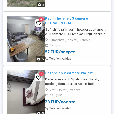
3
Regim hotelier, 3 camere
9
ULTRACENTRAL
Se închiriază în regim hotelier apartament
cu 3 camere, NOU renovat, Prețul difera în
funcție de numărul nopților cazate. Mobila
Ultracentral, Ploiesti, Prahova
făcută pe comanda, toate
7 august
electrocasnicele noi.!!! Mașina de spălat,
57 EUR/noapte
expres or cafea, cuptor cu microunde,
cana fierbător. Wifi de mare viteza.
Telefon validat
5
Instalația electrică și sanitară ...
Cazare ap 2 camere Ploiesti
3
Placut si relaxant. Spatiu de inchiriat ,
modern, dotat si utilat Acces facil la
parcare, statie RATB, farmacie, parc West
Vest, Ploiesti, Prahova
Mall.
7 august
38 EUR/noapte
Telefon validat
5