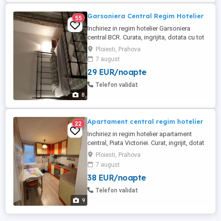
Garsoniera Central Regim Hotelier
55
Inchiriez in regim hotelier Garsoniera
central BCR. Curata, ingrijita, dotata cu tot
ceea ce este necesar pentru a permite
Ploiesti, Prahova
sederea pe orice perioada. Acces
7 august
interenet wi-fi si cablu gratuit, frigider,
29 EUR/noapte
bucatarie complet utilata.
Telefon validat
8
Apartament central regim hotelier
22
Inchiriez in regim hotelier apartament
central, Piata Victoriei. Curat, ingrijit, dotat
cu tot ceea ce este necesar pentru a
Ploiesti, Prahova
permite sederea pe orice perioada. Acces
7 august
interenet wi-fi si cablu gratuit, masina de
38 EUR/noapte
spalat, frigider, bucatarie complet utilata.
Telefon validat
9