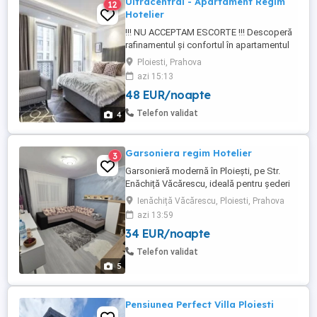
Ultracentral - Apartament Regim
12
Hotelier
!!! NU ACCEPTAM ESCORTE !!! Descoperă
rafinamentul și confortul în apartamentul
nostru care poate fi inchiriat in REGIM
Ploiesti, Prahova
HOTELIER. Spațiul generos și elegant
azi 15:13
îmbină designul contemporan cu facilități
48 EUR/noapte
premium. Bucură-te de o bucătărie
complet utilată, dormitoare spațioase și
Telefon validat
4
zone de relaxare primitoare. ...
Garsoniera regim Hotelier
3
Garsonieră modernă în Ploiești, pe Str.
Enăchiță Văcărescu, ideală pentru șederi
scurte sau de business. Self check-in
Ienăchiță Văcărescu, Ploiesti, Prahova
ușor, acces securizat în bloc cu cartelă și
azi 13:59
interfon. Spațiul este curat, luminos și
34 EUR/noapte
complet utilat pentru confortul tău.
Aproape de magazine, transport public și
Telefon validat
puncte de interes ...
5
Pensiunea Perfect Villa Ploiesti