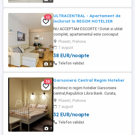
ULTRACENTRAL - Apartament de
12
închiriat în REGIM HOTELIER
NU ACCEPTAM ESCORTE ! Dotat si utilat
complet, apartamentul este conceput
pentru a-ți oferi o ședere relaxantă și plină
Ploiesti, Prahova
de confort. Indiferent dacă ești în călătorie
7 august
de afaceri sau într-o escapadă de
38 EUR/noapte
weekend, vei găsi tot ce ai nevoie pentru a
te simți ca acasă. Rezervă acum și bucură-
Telefon validat
4
te de o experiență ...
Garsoniera Central Regim Hotelier
38
Inchiriez in regim hotelier Garsoniera
central,Republicii Libra Bank. Curata,
ingrijita, dotata cu tot ceea ce este
Ploiesti, Prahova
necesar pentru a permite sederea pe orice
7 august
perioada. Acces interenet wi-fi si cablu
32 EUR/noapte
gratuit, frigider, bucatarie complet utilata.
Telefon validat
7