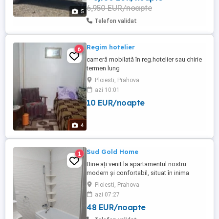
6,950 EUR/noapte
5
Telefon validat
Regim hotelier
6
cameră mobilată în reg.hotelier sau chirie
termen lung
Ploiesti, Prahova
azi 10:01
10 EUR/noapte
4
Sud Gold Home
1
Bine ați venit la apartamentul nostru
modern și confortabil, situat în inima
orașului! Acest apartament este perfect
Ploiesti, Prahova
pentru cei care doresc să se bucure de o
azi 07:27
experiență deosebită, fie că sunt în
48 EUR/noapte
călătorie de afaceri, fie că se află aici
pentru relaxare și explorare. **Detalii