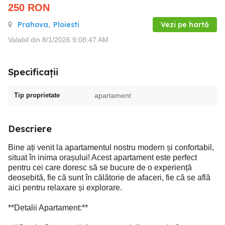
250
RON
Prahova
,
Ploiesti
Vezi pe hartă
Valabil din 8/1/2026 9:08:47 AM
Specificații
Tip proprietate
apartament
Descriere
Bine ați venit la apartamentul nostru modern și confortabil,
situat în inima orașului! Acest apartament este perfect
pentru cei care doresc să se bucure de o experiență
deosebită, fie că sunt în călătorie de afaceri, fie că se află
aici pentru relaxare și explorare.
**Detalii Apartament:**