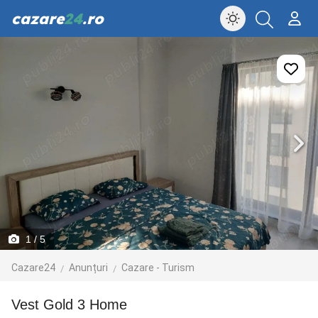
cazare
24
.ro
1
/ 5
Cazare24
Anunțuri
Cazare - Turism
Vest Gold 3 Home