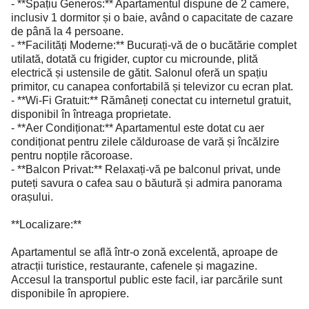
- **Spațiu Generos:** Apartamentul dispune de 2 camere,
inclusiv 1 dormitor și o baie, având o capacitate de cazare
de până la 4 persoane.
- **Facilități Moderne:** Bucurați-vă de o bucătărie complet
utilată, dotată cu frigider, cuptor cu microunde, plită
electrică și ustensile de gătit. Salonul oferă un spațiu
primitor, cu canapea confortabilă și televizor cu ecran plat.
- **Wi-Fi Gratuit:** Rămâneți conectat cu internetul gratuit,
disponibil în întreaga proprietate.
- **Aer Condiționat:** Apartamentul este dotat cu aer
condiționat pentru zilele călduroase de vară și încălzire
pentru nopțile răcoroase.
- **Balcon Privat:** Relaxați-vă pe balconul privat, unde
puteți savura o cafea sau o băutură și admira panorama
orașului.
**Localizare:**
Apartamentul se află într-o zonă excelentă, aproape de
atracții turistice, restaurante, cafenele și magazine.
Accesul la transportul public este facil, iar parcările sunt
disponibile în apropiere.