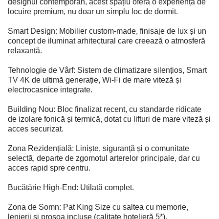
designul contemporan, acest spațiu oferă o experiență de
locuire premium, nu doar un simplu loc de dormit.
Smart Design: Mobilier custom-made, finisaje de lux și un
concept de iluminat arhitectural care creează o atmosferă
relaxantă.
Tehnologie de Vârf: Sistem de climatizare silențios, Smart
TV 4K de ultimă generație, Wi-Fi de mare viteză și
electrocasnice integrate.
Building Nou: Bloc finalizat recent, cu standarde ridicate
de izolare fonică și termică, dotat cu lifturi de mare viteză și
acces securizat.
Zona Rezidențială: Liniște, siguranță și o comunitate
selectă, departe de zgomotul arterelor principale, dar cu
acces rapid spre centru.
Bucătărie High-End: Utilată complet.
Zona de Somn: Pat King Size cu saltea cu memorie,
lenjerii si prosoa incluse (calitate hotelieră 5*).