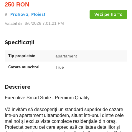
250
RON
Prahova
,
Ploiesti
Vezi pe hartă
Valabil din 8/6/2026 7:01:21 PM
Specificații
Tip proprietate
apartament
Cazare muncitori
True
Descriere
Executive Smart Suite - Premium Quality
Vă invităm să descoperiți un standard superior de cazare
într-un apartament ultramodern, situat într-unul dintre cele
mai noi și exclusiviste complexe rezidențiale din oraș.
Proiectat pentru cei care apreciază calitatea detaliilor și