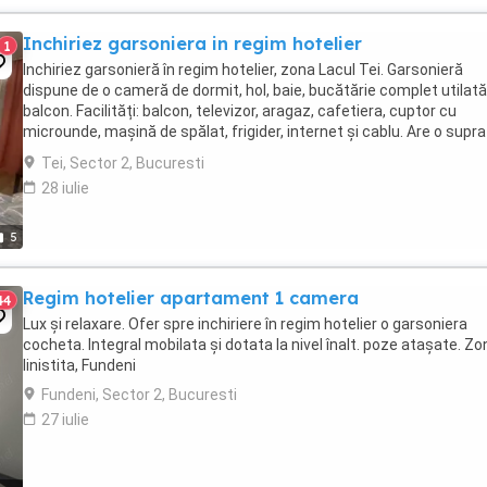
Inchiriez garsoniera in regim hotelier
1
Inchiriez garsonieră în regim hotelier, zona Lacul Tei. Garsonieră
dispune de o cameră de dormit, hol, baie, bucătărie complet utilată
balcon. Facilități: balcon, televizor, aragaz, cafetiera, cuptor cu
microunde, mașină de spălat, frigider, internet și cablu. Are o supr
de 45 m2 și este situată ...
Tei, Sector 2, Bucuresti
28 iulie
5
Regim hotelier apartament 1 camera
44
Lux și relaxare. Ofer spre inchiriere în regim hotelier o garsoniera
cocheta. Integral mobilata și dotata la nivel înalt. poze atașate. Zo
linistita, Fundeni
Fundeni, Sector 2, Bucuresti
27 iulie