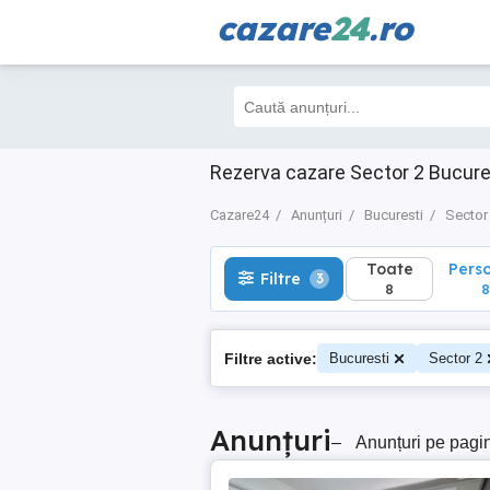
cazare
24
.ro
Toate
Perso
Filtre
3
8
8
Rezerva cazare Sector 2 Bucures
Cazare24
Anunțuri
Bucuresti
Sector
Toate
Pers
Filtre
3
8
8
Filtre active:
Bucuresti
Sector 2
Anunțuri
–
Anunțuri pe pagi