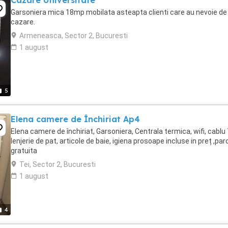
Cazare Universitate
Garsoniera mica 18mp mobilata asteapta clienti care au nevoie de
cazare.
Armeneasca, Sector 2, Bucuresti
1 august
5
Elena camere de Închiriat Ap4
Elena camere de închiriat, Garsoniera, Centrala termica, wifi, cablu 
lenjerie de pat, articole de baie, igiena prosoape incluse in preț ,par
gratuita
Tei, Sector 2, Bucuresti
1 august
4