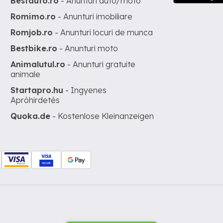
Bestauto.ro
- Anunturi auto/moto
Romimo.ro
- Anunturi imobiliare
Romjob.ro
- Anunturi locuri de munca
Bestbike.ro
- Anunturi moto
Animalutul.ro
- Anunturi gratuite
animale
Startapro.hu
- Ingyenes
Apróhirdetés
Quoka.de
- Kostenlose Kleinanzeigen