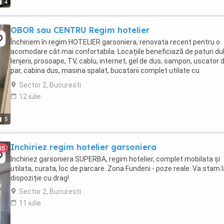
4
OBOR sau CENTRU Regim hotelier
Închiriem în regim HOTELIER garsoniera, renovata recent pentru o
acomodare cât mai confortabila. Locațiile beneficiază de paturi du
lenjerii, prosoape, TV, cablu, internet, gel de dus, sampon, uscator 
par, cabina dus, masina spalat, bucatarii complet utilate cu
electrocasnice-frigider, plita electrica, ...
Sector 2, Bucuresti
12 iulie
5
Inchiriez regim hotelier garsoniera
35
Inchiriez garsoniera SUPERBA, regim hotelier, complet mobilata și
utilata, curata, loc de parcare. Zona Fundeni - poze reale. Va stam l
dispoziție cu drag!
Sector 2, Bucuresti
11 iulie