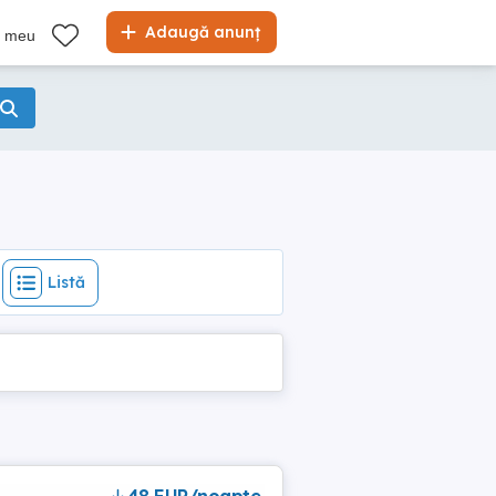
Listă
Adaugă anunț
l meu
Listă