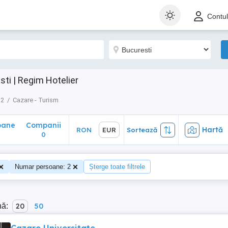
ane
Companii
Hartă
RON
EUR
Sortează
Contu
0
ti | Regim Hotelier
 2
Cazare - Turism
oane
Companii
Hartă
RON
EUR
Sortează
0
Numar persoane: 2
Șterge toate filtrele
nă:
20
50