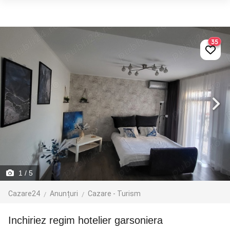
35
1
/ 5
Cazare24
Anunțuri
Cazare - Turism
Inchiriez regim hotelier garsoniera