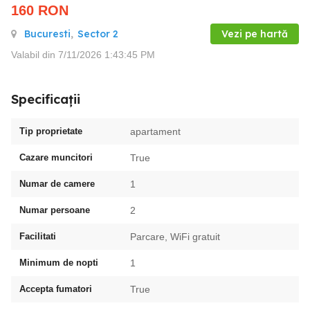
160
RON
Bucuresti
,
Sector 2
Vezi pe hartă
Valabil din 7/11/2026 1:43:45 PM
Specificații
Tip proprietate
apartament
Cazare muncitori
True
Numar de camere
1
Numar persoane
2
Facilitati
Parcare, WiFi gratuit
Minimum de nopti
1
Accepta fumatori
True