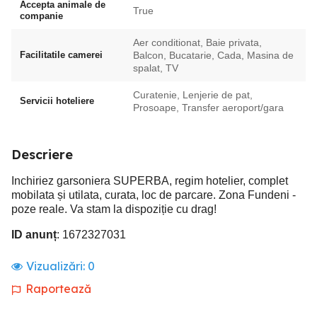
Accepta animale de
True
companie
Aer conditionat, Baie privata,
Facilitatile camerei
Balcon, Bucatarie, Cada, Masina de
spalat, TV
Curatenie, Lenjerie de pat,
Servicii hoteliere
Prosoape, Transfer aeroport/gara
Descriere
Inchiriez garsoniera SUPERBA, regim hotelier, complet
mobilata și utilata, curata, loc de parcare. Zona Fundeni -
poze reale. Va stam la dispoziție cu drag!
ID anunț
: 1672327031
Vizualizări:
0
Raportează