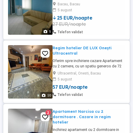
Locatia are centralab termica aer
Bacau, Bacau
conditionat și televizor.
5 august
25 EUR/noapte
27 EUR/noapte
5
Telefon validat
Regim hotelier DE LUX Onești
Ultracentral
Oferim spre inchiriere cazare Apartament
cu 2 camere, cu un spatiu generos de 72
m2, utilat modern si complet mobilat.
Ultracentral, Onesti, Bacau
Locația este intr- o zona ultracentrala și
5 august
ușor accesibila a orasului. Dotari: -
57 EUR/noapte
Bucatarie complet utilata( plita, cuptor,
hota, tacamuri,vesela, cani, pahare, tigai,
Telefon validat
10
oale, cafea, ceai,zahar,detergent ...
Apartament Narcisa cu 2
2
dormitoare . Cazare in regim
hotelier
Inchiriez apartament cu 2 dormitoare in