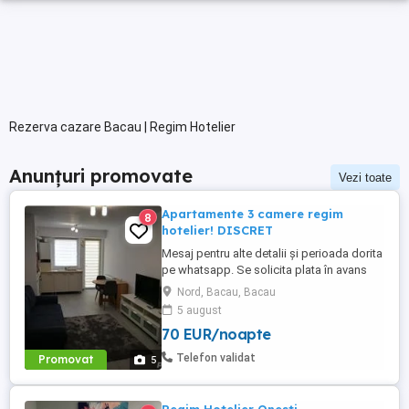
Rezerva cazare Bacau | Regim Hotelier
Anunțuri promovate
Vezi toate
Apartamente 3 camere regim
8
hotelier! DISCRET
Mesaj pentru alte detalii și perioada dorita
pe whatsapp. Se solicita plata în avans
pentru o zi de cazare pentru rezervare.
Nord, Bacau, Bacau
Pentru minim 3 zile pretul este 350 zi
5 august
Inchiriez apartamene 3 camere in regim
70 EUR/noapte
hotelier in cartierul rezidential Bacovia,
apartamentul este nou, din 2018, cu loc de
Telefon validat
Promovat
5
parcare pentru ...