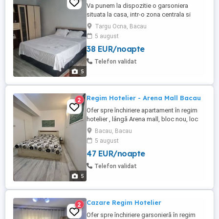
Va punem la dispozitie o garsoniera
situata la casa, intr-o zona centrala si
linistita Aceasta se afla la 50 de metri de
Targu Ocna, Bacau
autogara , la 60 metri de gara, si la mai
5 august
putin de 1 km de Salina Dispune de
38 EUR/noapte
bucatarie, baie , dormitor cu pat
matrimonial, internet , precum si loc de
Telefon validat
parcare.
5
Regim Hotelier - Arena Mall Bacau
2
Ofer spre închiriere apartament în regim
hotelier , lângă Arena mall, bloc nou, loc
de parcare Prețul din anunț este orientativ .
Bacau, Bacau
( in funcție de lună și perioada dorită ) .
5 august
47 EUR/noapte
Telefon validat
5
Cazare Regim Hotelier
2
Ofer spre închiriere garsonieră în regim