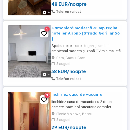
48 EUR/noapte
pe zi - 2 persoane (cuplu). Exclus
PETRECERI sau ESCORTE.
Telefon validat
4
Garsonieră modernă 38 mp regim
5
hotelier Airbnb [Strada Garii nr 56
]
Spațiu de relaxare elegant, Iluminat
ambiental modern și zonă TV minimalistă
perfectă pentru relaxare după o zi
Gara, Bacau, Bacau
aglomerată. Bucătărie complet echipată
3 august
Gândită pentru funcționalitate și confort:
38 EUR/noapte
Mobilier modern și spații generoase de
4
depozitare Frigider Cuptor cu microunde
Telefon validat
Tot ce ...
inchiriez casa de vacanta
7
Iinchiriez casa de vacanta cu 2 doua
camere ,baie ,hol bucatarie complet
mobilate.Casa este situata la 4 km de
Slanic Moldova, Bacau
statiunea Slanic Moldova (partia de schi)
3 august
si la 13 km de mina salina.Casa este
29 EUR/noapte
incalzita cu centrala de apartament cu