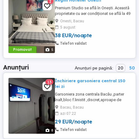
Regim Hotelier Onesti
2
Premium Studio se află în Onești. Această
proprietate cu aer condiționat se află la 49
km de Bacău Train Station. Se oferă la
Onesti, Bacau
locație WiFi gratuit și parcare privată.
5 august
Acest apartament pune la dispoziție 1
38 EUR/noapte
dormitor, un televizor cu ecran plat și o
bucătărie. Aeroportul Internațional Bacău
Telefon validat
se află la 44 ...
Promovat
5
Anunțuri
20
50
Anunțuri pe pagină:
Închiriere garsoniera central 150
13
lei zi
Garsoniera zona centrala Bacău ,parter
înalt,bloc f.linistit ,discret,aproape de
Luceafărul,RMB,Tribunal ,clinica Spinal
Bacau, Bacau
Care...,150 lei zi .Maxim doua
azi 07:22
persoane,exclus escortelor , Tel.
29 EUR/noapte
Telefon validat
8