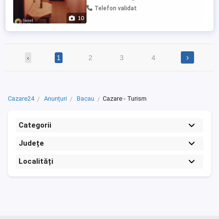
gaze si cu teracote pe lemne.Apa calda si
Telefon validat
rece in permmanenta.Bucataria ...
10
›
‹
1
2
3
4
Cazare24
Anunțuri
Bacau
Cazare - Turism
Categorii
Județe
Localități