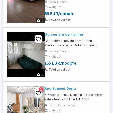
....zona tic-tac Lângă McDonald's
Bacau, Bacau
Accesibilitate la diferite branduri de
4 august
magazine, inclusiv alimentare
33 EUR/noapte
Telefon validat
4
Garsoniera de inchiriat
Garsoniera renovata 12 mp zona
stadionului la parter.Dotari: frigider,
masina de spalat, boiler, canapea
Bacau, Bacau
extensibila, baie cu dus.Proprieter fara
4 august
agentii.Inchirierea se face pt 1 persoana
153 EUR/noapte
(barbat),elev, student.Optional se poate
inchiria si ca spatiu depozitare.La intrare
Telefon validat
se plateste 800 lei garantie+800chirie ...
4
Apartament Daria
2
*** Apartamentul Daria cu 2 & 3 camere
este situat la *** ETAJUL 1 ***
decomandat in Centrul Statiunii Targu-
Targu Ocna, Bacau
Ocna cu vedere către piațeta primăriei, la
3 august
aproximativ 900 M de Mina Salina și