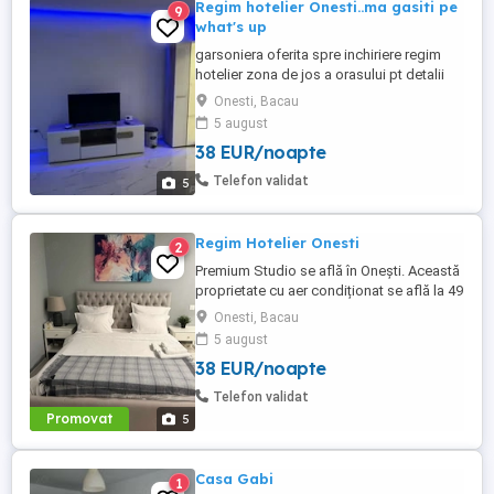
Regim hotelier Onesti..ma gasiti pe
9
what's up
garsoniera oferita spre inchiriere regim
hotelier zona de jos a orasului pt detalii
ma gasiti pe what's up
Onesti, Bacau
5 august
38 EUR/noapte
Telefon validat
5
Regim Hotelier Onesti
2
Premium Studio se află în Onești. Această
proprietate cu aer condiționat se află la 49
km de Bacău Train Station. Se oferă la
Onesti, Bacau
locație WiFi gratuit și parcare privată.
5 august
Acest apartament pune la dispoziție 1
38 EUR/noapte
dormitor, un televizor cu ecran plat și o
bucătărie. Aeroportul Internațional Bacău
Telefon validat
se află la 44 ...
Promovat
5
Casa Gabi
1