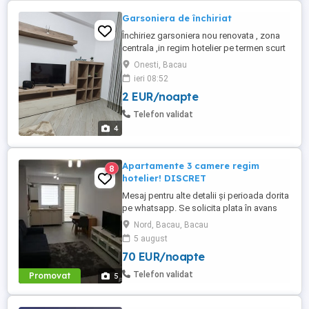
Garsoniera de închiriat
Închiriez garsoniera nou renovata , zona
centrala ,in regim hotelier pe termen scurt
,mai multe detalii la telefon
Onesti, Bacau
ieri 08:52
2 EUR/noapte
Telefon validat
4
Apartamente 3 camere regim
8
hotelier! DISCRET
Mesaj pentru alte detalii și perioada dorita
pe whatsapp. Se solicita plata în avans
pentru o zi de cazare pentru rezervare.
Nord, Bacau, Bacau
Pentru minim 3 zile pretul este 350 zi
5 august
Inchiriez apartamene 3 camere in regim
70 EUR/noapte
hotelier in cartierul rezidential Bacovia,
apartamentul este nou, din 2018, cu loc de
Telefon validat
Promovat
5
parcare pentru ...