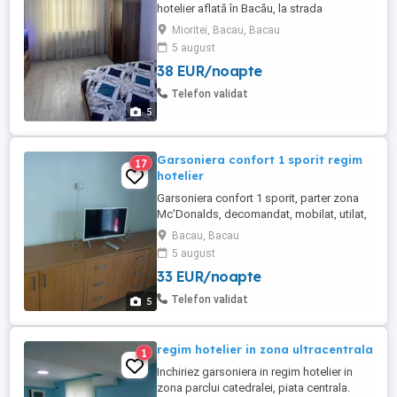
hotelier aflată în Bacău, la strada
principală, dotată cu smart tv, mașină de
Mioritei, Bacau, Bacau
spălat și tot ce e nevoie
5 august
38 EUR/noapte
Telefon validat
5
Garsoniera confort 1 sporit regim
17
hotelier
Garsoniera confort 1 sporit, parter zona
Mc'Donalds, decomandat, mobilat, utilat,
centrala. Renovata recent. Check-in la ora
Bacau, Bacau
12:30 Check-out la ora 11 Telefon Telefon
5 august
mobil
33 EUR/noapte
Telefon validat
5
regim hotelier in zona ultracentrala
1
Inchiriez garsoniera in regim hotelier in
zona parclui catedralei, piata centrala.