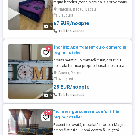
regim hotelier ,zona Narcisa la aproximativ
1,7 km de Aeroportul Bacau. Se pot caza
Narcisa, Bacau, Bacau
maxim 6 persoane ,acest apartament este
5 august
mobilat si utilat cu produse noi astfel 2
67 EUR/noapte
Dormitoare cu paturi duble (1,6x2 si 1,4x2
5
) cu lenjerie curata si prosoape 1 Living
Telefon validat
spatios ...
Închiriz Apartament cu o cameră în
6
regim hotelier
Apartament cu o cameră curat,dotat cu
centrala termica proprie, bucătărie utilată
,baie cu cada (nouă) În zona de Sud a
Bacau, Bacau
orașului Bacău (Orizont) aproximativ 10
4 august
min McDonald's. În această locație nu se
28 EUR/noapte
pot face petreceri fiind o zonă foarte
liniștită. Exclus escorte Zero șapte cinci
Telefon validat
5
trei unu zero șase ...
închiriez garsoniera confort I în
27
regim hotelier
Recent renovată, mobilată modern Mașina
de spălat rufe... Zonă centrală, liniștită