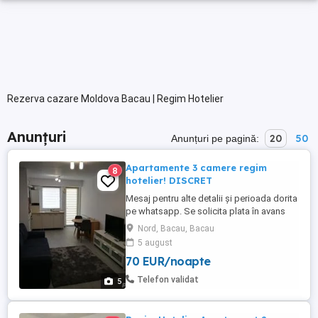
Rezerva cazare Moldova Bacau | Regim Hotelier
Anunțuri
20
50
Anunțuri pe pagină:
Apartamente 3 camere regim
8
hotelier! DISCRET
Mesaj pentru alte detalii și perioada dorita
pe whatsapp. Se solicita plata în avans
pentru o zi de cazare pentru rezervare.
Nord, Bacau, Bacau
Pentru minim 3 zile pretul este 350 zi
5 august
Inchiriez apartamene 3 camere in regim
70 EUR/noapte
hotelier in cartierul rezidential Bacovia,
apartamentul este nou, din 2018, cu loc de
Telefon validat
5
parcare pentru ...