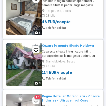
Inchiriez in regim hotelier apartament 2
camere situat la parter lângă magazin
penny
Targu Ocna, Bacau
23 iulie
46 EUR/noapte
Telefon validat
5
Cazare la munte Slanic Moldova
Casa este situata intr-un cadru intim,
aproape de rau, la marginea padurii, cu
vedere la râul Slanic. Va oferim parcare
Slanic Moldova, Bacau
gratuita, internet, uscator de par, acces la
20 iulie
gratar și hamac. Tarife: de luni pana
114 EUR/noapte
duminica 600 lei seara. Situată la 3 km de
întrarea în stațiune și la 9 km de Salina
Telefon validat
Târgu Ocna casuta ...
5
Regim Hotelier Garsoniera - Cazare
10
Inchiriez - Ultracentral Onesti