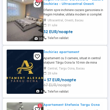
10
Inchiriez - Ultracentral Onesti
Oferim spre inchiriere cazare garsoniera in
Regim Hotelier, utilata modern si complet
mobilata, toate echipamentele fiind in
Ultracentral, Onesti, Bacau
perfecta stare de functionare. Locatia
31 iulie
este situata intr-o zona Ultracentrala si
32 EUR/noapte
usor accesibila a orasului Onesti,
oferindu-va totodata un spatiu generos de
Telefon validat
10
32mp (NU studiori ...
Închiriez apartament
Apartament cu 3 camere, situat in centrul
stațiunii Târgu Ocna la 10 min de mina
salina Pentru mai multe detalii sunați
Central, Targu Ocna, Bacau
Capacitate 5 persoane !
28 iulie
57 EUR/noapte
67 EUR/noapte
6
Telefon validat
Apartament Stefania Targu Ocna
1