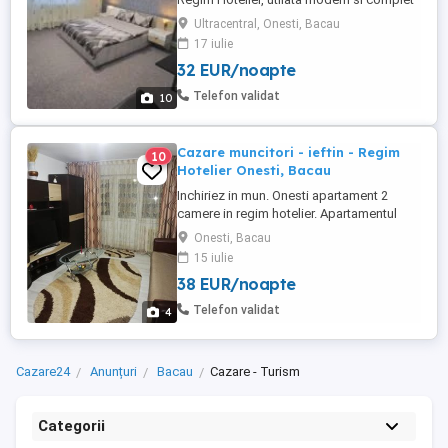
mobilata, toate echipamentele fiind in
Ultracentral, Onesti, Bacau
perfecta stare de functionare. Locatia
17 iulie
este situata intr-o zona Ultracentrala si
32 EUR/noapte
usor accesibila a orasului Onesti,
oferindu-va totodata un spatiu generos de
Telefon validat
10
32mp (NU studiori ...
Cazare muncitori - ieftin - Regim
10
Hotelier Onesti, Bacau
Inchiriez in mun. Onesti apartament 2
camere in regim hotelier. Apartamentul
este proaspat renovat, utilat, mobilat, tv
Onesti, Bacau
smart in camere si bucatarie, internet,
15 iulie
cablu tv, masina de spalat, microunde,
38 EUR/noapte
espresor, fier de călcat, etc. Pretul este de
200 ei pe zi - 2- 3 persoane.
Telefon validat
4
Cazare24
Anunțuri
Bacau
Cazare - Turism
Categorii