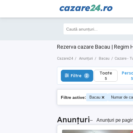
cazare
24
.ro
Toate
Perso
Filtre
2
5
5
Rezerva cazare Bacau | Regim H
Cazare24
Anunțuri
Bacau
Cazare - T
Toate
Pers
Filtre
2
5
5
Filtre active:
Bacau
Numar de ca
Anunțuri
–
Anunțuri pe pagi