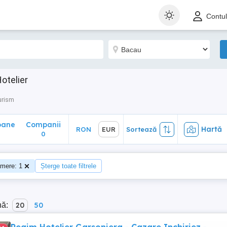
ane
Companii
Hartă
RON
EUR
Sortează
Contu
0
otelier
urism
oane
Companii
Hartă
RON
EUR
Sortează
0
mere: 1
Șterge toate filtrele
nă:
20
50