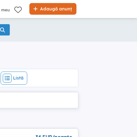
Listă
Adaugă anunț
l meu
Listă