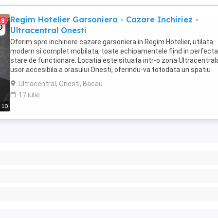
Regim Hotelier Garsoniera - Cazare Inchiriez -
18
Ultracentral Onesti
Oferim spre inchiriere cazare garsoniera in Regim Hotelier, utilata
modern si complet mobilata, toate echipamentele fiind in perfecta
stare de functionare. Locatia este situata intr-o zona Ultracentrala
usor accesibila a orasului Onesti, oferindu-va totodata un spatiu
generos de 32mp (NU studiori ...
Ultracentral, Onesti, Bacau
17 iulie
10