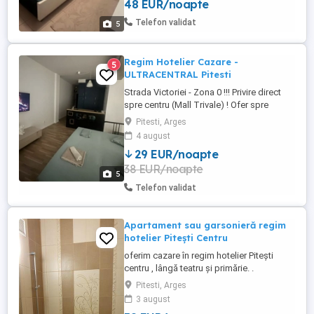
48 EUR/noapte
chiar in inima orasului PITESTI; Imobilul
este, asadar, la cativa pasi distanta de
Telefon validat
5
orice mijloc de transport, ...
Regim Hotelier Cazare -
5
ULTRACENTRAL Pitesti
Strada Victoriei - Zona 0 !!! Privire direct
spre centru (Mall Trivale) ! Ofer spre
inchiriere, in regim hotelier, un
Pitesti, Arges
APARTAMENT MODERN cu 1 camera,
4 august
extrem de CURAT, situat ULTRACENTRAL,
29 EUR/noapte
chiar in inima orasului PITESTI; Imobilul
38 EUR/noapte
este, asadar, la cativa pasi distanta de
5
orice mijloc de transport, ...
Telefon validat
Apartament sau garsonieră regim
hotelier Pitești Centru
oferim cazare în regim hotelier Pitești
centru , lângă teatru și primărie. .
Pitesti, Arges
3 august