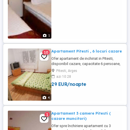
1
Apartament Pitesti , 6 locuri cazare
10
Ofer apartament de inchiriat in Pitesti,
disponibil cazare, capacitate 6 persoane,
mobilat, utilat, 2 gr.sanitare, centrala
Pitesti, Arges
termica, Disponibil perioada scurta/
azi 10:28
lunga. 0734103966
29 EUR/noapte
4
Apartament 3 camere Pitesti (
1
cazare muncitori)
Ofer spre închiriere apartament cu 3