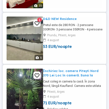
10
D&D NEW Residence
1
Pretul este de 280 RON - 2 persoane
330RON- 3 persoane 350RON - 4 persoane
Apartamentul se afla in Pitesti, ofera wi-fi
Prundu, Pitesti, Arges
gratuit si parcare in curtea privata! Este
4 august
situat intr-un imobil nou si ofera conditii
53 EUR/noapte
moderne si calitative. Dispune de aer
conditionar, ...
5
Închiriez loc. camera Pitești Nord
370 Lei Loc în cameră. Suna la
Caut coleg in camera la casă. În zona
Nord, lângă Kaufland. Camera este utilata
pt. 2 persoane, condiții avantajoase. 370
Pitesti, Arges
Lei de persoana + utilități. Nu scrieti
4 august
mesaje.
71 EUR/noapte