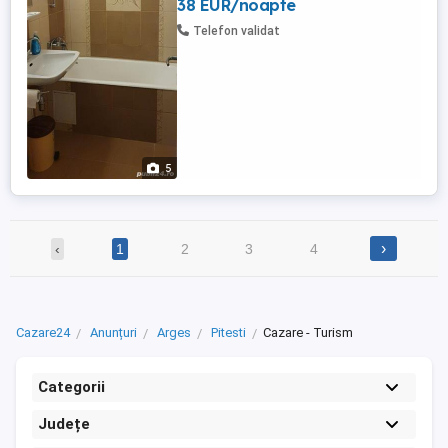
38 EUR/noapte
Telefon validat
5
›
‹
1
2
3
4
Cazare24
Anunțuri
Arges
Pitesti
Cazare - Turism
Categorii
Județe