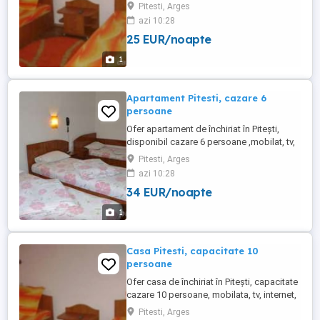
de o persoana, tv, internet, lenjerie pat,
Pitesti, Arges
bucătărie utilată Se oferă factura 130 lei
azi 10:28
noapte
25 EUR/noapte
1
Apartament Pitesti, cazare 6
persoane
Ofer apartament de închiriat în Pitești,
disponibil cazare 6 persoane ,mobilat, tv,
internet, lenjerie pat, bucătărie utilată Se
Pitesti, Arges
oferă factura
azi 10:28
34 EUR/noapte
1
Casa Pitesti, capacitate 10
persoane
Ofer casa de închiriat în Pitești, capacitate
cazare 10 persoane, mobilata, tv, internet,
lenjerie pat, bucătărie utilată, 3 Gr. sanitare,
Pitesti, Arges