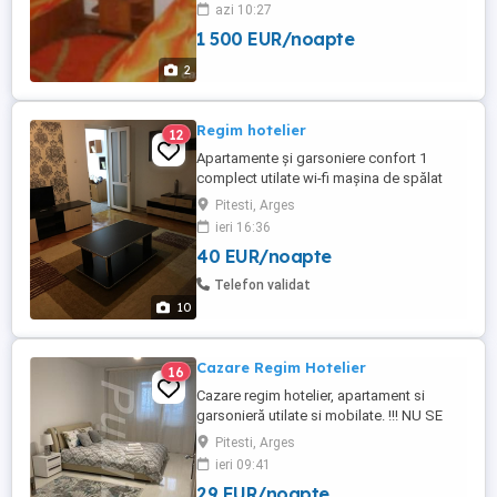
curte , parcare auto
azi 10:27
1 500 EUR/noapte
2
Regim hotelier
12
Apartamente și garsoniere confort 1
complect utilate wi-fi mașina de spălat
cuptor microunde frigider lenjerii curate
Pitesti, Arges
prosoape ...etc
ieri 16:36
40 EUR/noapte
Telefon validat
10
Cazare Regim Hotelier
16
Cazare regim hotelier, apartament si
garsonieră utilate si mobilate. !!! NU SE
ACCEPTA ESCORTE !!!
Pitesti, Arges
ieri 09:41
29 EUR/noapte