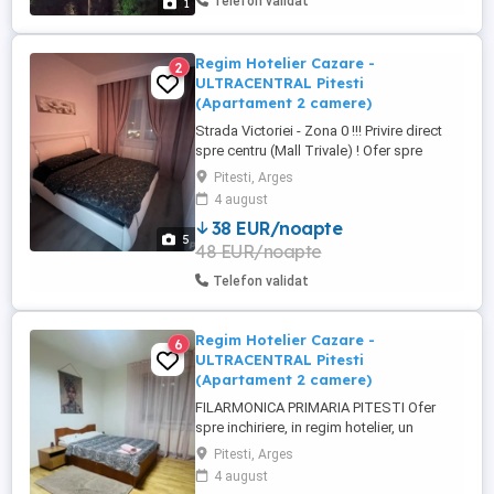
Telefon validat
1
Regim Hotelier Cazare -
2
ULTRACENTRAL Pitesti
(Apartament 2 camere)
Strada Victoriei - Zona 0 !!! Privire direct
spre centru (Mall Trivale) ! Ofer spre
inchiriere, in regim hotelier, un
Pitesti, Arges
APARTAMENT MODERN cu 2 camere,
4 august
extrem de CURAT, situat ULTRACENTRAL,
38 EUR/noapte
chiar in inima orasului PITESTI; Imobilul
5
48 EUR/noapte
este, asadar, la cativa pasi distanta de
orice mijloc de transport, cafenele ...
Telefon validat
Regim Hotelier Cazare -
6
ULTRACENTRAL Pitesti
(Apartament 2 camere)
FILARMONICA PRIMARIA PITESTI Ofer
spre inchiriere, in regim hotelier, un
APARTAMENT MODERN cu 2 camere,
Pitesti, Arges
extrem de CURAT, situat ULTRACENTRAL,
4 august
chiar in inima orasului PITESTI; Imobilul