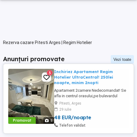
Rezerva cazare Pitesti Arges | Regim Hotelier
Anunțuri promovate
Vezi toate
Inchiriez Apartament Regim
3
Hotelier UltraCentral! 250lei
noapte, minim 2nopti
Apartament 2camere Nedecomandat! Se
afla in centrul orasului,pe bulevardul
Republicii.Peste strada se afla cele mai
Pitesti, Arges
cunoscute restaurante din oras,implicit
29 iulie
zona pietonala din oras. Apartamentul
48 EUR/noapte
este dotat cu aer conditionat ,Smart tv
Promovat
5
(Netflix inclus),televiziune digitală și
Telefon validat
internet wifi de mare viteza,centrala ...