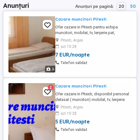
Anunțuri
20
50
Anunțuri pe pagină:
Cazare muncitori Pitesti
Ofer cazare in Pitesti pentru echipa
muncitori, mobilat, tv, lenjerie pat,
bucatarie utilata, gr.sanitare, centrala
Pitesti, Arges
termica proprie,curte, parcare auto
azi 10:28
7 EUR/noapte
Telefon validat
3
Cazare muncitori Pitesti
2
Ofer cazare in Pitesti, disponibil personal
detasat ( muncitori) mobilat, tv, lenjerie
pat, bucatarie utilata, gr.sanitare, centrala
Pitesti, Arges
termica.
azi 10:28
5 EUR/noapte
Telefon validat