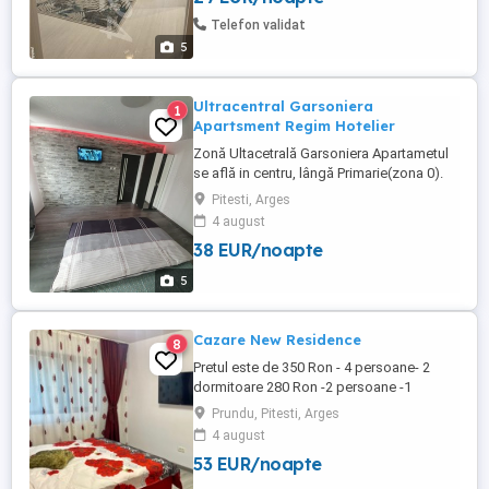
Telefon validat
5
Ultracentral Garsoniera
1
Apartsment Regim Hotelier
Zonă Ultacetrală Garsoniera Apartametul
se află in centru, lângă Primarie(zona 0).
Garsonieră 200 lei 24 h Apartament 250 lei
Pitesti, Arges
24 h 3 ore 150 lei Complet mobilat si utilat.
4 august
Check in-dupa ora 12:00 Check out-până
38 EUR/noapte
in ora 10:00-11:00 Dispun de mai multe
locații in centrul Orasului,garsoniere cat ...
5
Cazare New Residence
8
Pretul este de 350 Ron - 4 persoane- 2
dormitoare 280 Ron -2 persoane -1
dormitor 220 Ron-1 persoana-1 dormitor
Prundu, Pitesti, Arges
Apartament nou in regim hotelier!!!
4 august
Dispune de curte si parcare privata gratui(
53 EUR/noapte
nu este necesara rezervarea) Internet
wireless gratuit Apartamentul ...