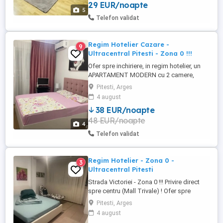
29 EUR/noapte
este, asadar, la cativa pasi distanta de
5
orice mijloc de transport, cafenele ,
Telefon validat
restaurante, institutii publice, ...
Regim Hotelier Cazare -
9
Ultracentral Pitesti - Zona 0 !!!
Ofer spre inchiriere, in regim hotelier, un
APARTAMENT MODERN cu 2 camere,
extrem de CURAT, situat ULTRACENTRAL,
Pitesti, Arges
chiar in inima orasului PITESTI; Imobilul
4 august
este, asadar, la cativa pasi distanta de
38 EUR/noapte
orice mijloc de transport, cafenele ,
48 EUR/noapte
restaurante, institutii publice, zona
4
pietonala!!! Apartamentul beneficiaza ...
Telefon validat
Regim Hotelier - Zona 0 -
3
Ultracentral Pitesti
Strada Victoriei - Zona 0 !!! Privire direct
spre centru (Mall Trivale) ! Ofer spre
inchiriere, in regim hotelier, un
Pitesti, Arges
APARTAMENT MODERN cu 2 camere,
4 august
extrem de CURAT, situat ULTRACENTRAL,