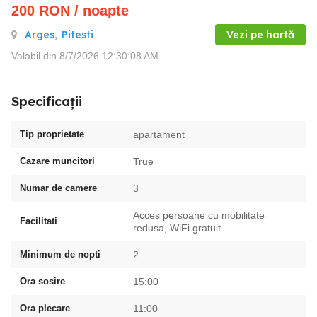
200
RON
/ noapte
Arges
,
Pitesti
Vezi pe hartă
Valabil din 8/7/2026 12:30:08 AM
Specificații
Tip proprietate
apartament
Cazare muncitori
True
Numar de camere
3
Acces persoane cu mobilitate
Facilitati
redusa, WiFi gratuit
Minimum de nopti
2
Ora sosire
15:00
Ora plecare
11:00