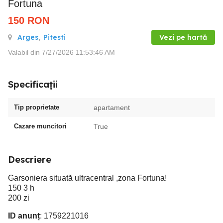
Fortuna
150
RON
Arges
,
Pitesti
Vezi pe hartă
Valabil din 7/27/2026 11:53:46 AM
Specificații
Tip proprietate
apartament
Cazare muncitori
True
Descriere
Garsoniera situată ultracentral ,zona Fortuna!
150 3 h
200 zi
ID anunț
: 1759221016