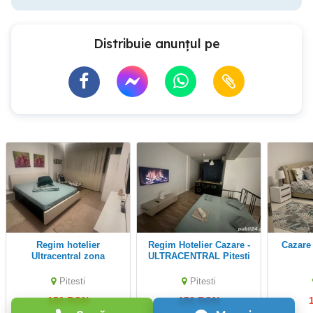
Distribuie anunțul pe
Regim hotelier
Regim Hotelier Cazare -
Cazar
Ultracentral zona
ULTRACENTRAL Pitesti
pietonală
Pitesti
Pitesti
150 RON
150 RON