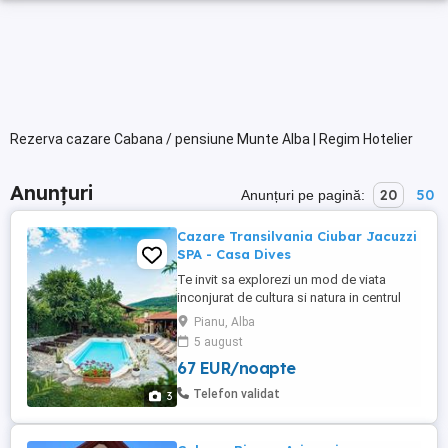
Rezerva cazare Cabana / pensiune Munte Alba | Regim Hotelier
Anunțuri
20
50
Anunțuri pe pagină:
Cazare Transilvania Ciubar Jacuzzi
SPA - Casa Dives
Te invit sa explorezi un mod de viata
inconjurat de cultura si natura in centrul
triunghiului Castelul Corvinilor-Sibiu-Salina
Pianu, Alba
Turda Cazare intr-o casa construita la
5 august
1850 La Casa Dives, vacanta nu e o pauza,
67 EUR/noapte
ci o poveste traita intr-o casa construita la
1850, unde timpul curge altfel. Am creat o
Telefon validat
3
experienta ...