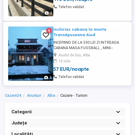
pentru intalniri team building. Pentru mai
Telefon validat
multe detalii nu ezitati ...
3
inchiriez cabana la munte
4
TransApuseana Aiud
INCEPAND DE LA 330 LEI ZI INTREAGA
CABANA MASA FUSSBALL , MINI--
HOCKEY Si BILIARD BOXĂ PENTRU
Aiudul de Sus, Alba
KARAOKE !! TOMBOLA ANUALA CU
18 iulie
POSIBILITATEA CÂȘTIGĂRII UNUI
57 EUR/noapte
WEEKEND GRATUIT Inchiriez cabana
situata la 5 km de Aiud, pe drumul spre
Telefon validat
5
Ponor, pe viitoarea TransAlpina de
Apuseni. Cabana dispune de 2 dormitoare
...
Cazare24
Anunțuri
Alba
Cazare - Turism
Categorii
Județe
Localități