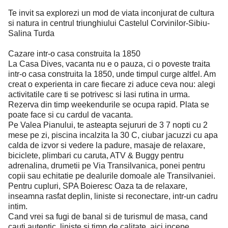
Te invit sa explorezi un mod de viata inconjurat de cultura
si natura in centrul triunghiului Castelul Corvinilor-Sibiu-
Salina Turda
Cazare intr-o casa construita la 1850
La Casa Dives, vacanta nu e o pauza, ci o poveste traita
intr-o casa construita la 1850, unde timpul curge altfel. Am
creat o experienta in care fiecare zi aduce ceva nou: alegi
activitatile care ti se potrivesc si lasi rutina in urma.
Rezerva din timp weekendurile se ocupa rapid. Plata se
poate face si cu cardul de vacanta.
Pe Valea Pianului, te asteapta sejururi de 3 7 nopti cu 2
mese pe zi, piscina incalzita la 30 C, ciubar jacuzzi cu apa
calda de izvor si vedere la padure, masaje de relaxare,
biciclete, plimbari cu caruta, ATV & Buggy pentru
adrenalina, drumetii pe Via Transilvanica, ponei pentru
copii sau echitatie pe dealurile domoale ale Transilvaniei.
Pentru cupluri, SPA Boieresc Oaza ta de relaxare,
inseamna rasfat deplin, liniste si reconectare, intr-un cadru
intim.
Cand vrei sa fugi de banal si de turismul de masa, cand
cauti autentic, liniste si timp de calitate, aici incepe