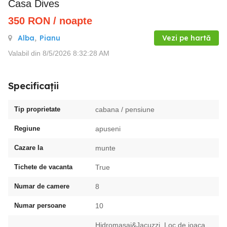
Casa Dives
350
RON
/ noapte
Alba
,
Pianu
Vezi pe hartă
Valabil din 8/5/2026 8:32:28 AM
Specificații
Tip proprietate
cabana / pensiune
Regiune
apuseni
Cazare la
munte
Tichete de vacanta
True
Numar de camere
8
Numar persoane
10
Hidromasaj&Jacuzzi, Loc de joaca