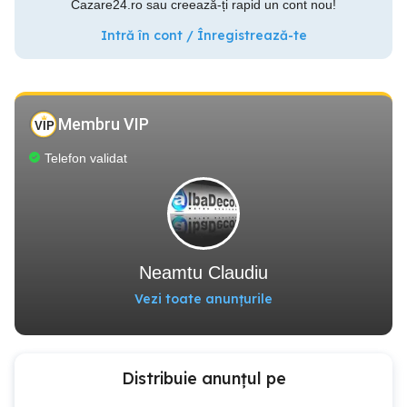
Cazare24.ro sau creează-ți rapid un cont nou!
Intră în cont / Înregistrează-te
Membru VIP
Telefon validat
Neamtu Claudiu
Vezi toate anunțurile
Distribuie anunțul pe