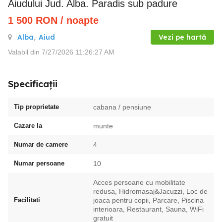
Aiudului Jud. Alba. Paradis sub padure
1 500
RON
/ noapte
Alba
,
Aiud
Vezi pe hartă
Valabil din 7/27/2026 11:26:27 AM
Specificații
Tip proprietate
cabana / pensiune
Cazare la
munte
Numar de camere
4
Numar persoane
10
Acces persoane cu mobilitate
redusa, Hidromasaj&Jacuzzi, Loc de
Facilitati
joaca pentru copii, Parcare, Piscina
interioara, Restaurant, Sauna, WiFi
gratuit