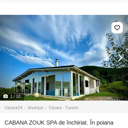
1
/ 10
Cazare24
Anunțuri
Cazare - Turism
CABANA ZOUK SPA de închiriat. În poiana