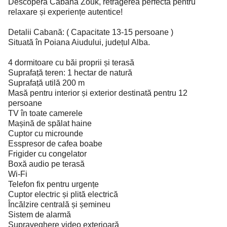
Descoperă Cabana Zouk, retragerea perfectă pentru
relaxare și experiențe autentice!
Detalii Cabană: ( Capacitate 13-15 persoane )
Situată în Poiana Aiudului, județul Alba.
4 dormitoare cu băi proprii și terasă
Suprafață teren: 1 hectar de natură
Suprafață utilă 200 m
Masă pentru interior și exterior destinată pentru 12
persoane
TV în toate camerele
Mașină de spălat haine
Cuptor cu microunde
Esspresor de cafea boabe
Frigider cu congelator
Boxă audio pe terasă
Wi-Fi
Telefon fix pentru urgențe
Cuptor electric și plită electrică
Încălzire centrală și șemineu
Sistem de alarmă
Supraveghere video exterioară