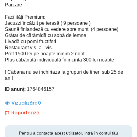
Parcare
Facilități Premium:
Jacuzzi încălzit pe terasă ( 9 persoane )
Saună finlandeză cu vedere spre munți (4 persoane)
Grătar de cărămidă cu sobă de lemne
Livadă cu pomi fructiferi
Restaurant vis- a - vis.
Preț 1500 lei pe noapte.minim 2 nopti.
Plus căbănuță individuală în incinta 300 lei noapte
! Cabana nu se inchiriaza la grupuri de tineri sub 25 de
ani!
ID anunț
: 1764846157
Vizualizări:
0
Raportează
Pentru a contacta acest utilizator, intră în contul tău