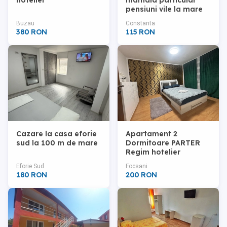
hotelier
mamaia particular
pensiuni vile la mare
camere pe litoral
Buzau
Constanta
plaja ieftin oferte
380 RON
115 RON
hotel
Cazare la casa eforie
Apartament 2
sud la 100 m de mare
Dormitoare PARTER
Regim hotelier
Eforie Sud
Focsani
180 RON
200 RON