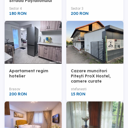
Strada Poștalionului
Sector 4
Sector 3
180 RON
200 RON
Apartament regim
Cazare muncitori
hotelier
Pitești ProX Hostel,
camere curate
Brasov
stefanesti
200 RON
15 RON