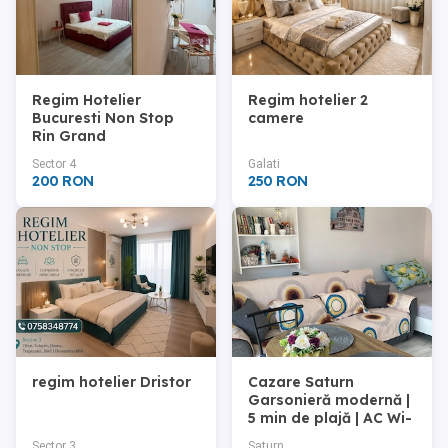
Regim Hotelier
Regim hotelier 2
Bucuresti Non Stop
camere
Rin Grand
Sector 4
Galati
200 RON
250 RON
regim hotelier Dristor
Cazare Saturn
Garsonieră modernă |
5 min de plajă | AC Wi-
Fi | Max. 3 persoane
Sector 3
Saturn