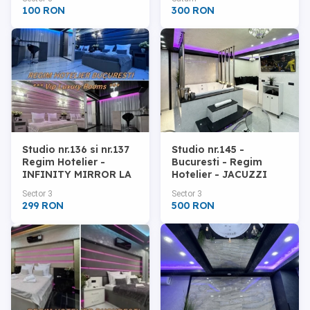
100 RON
300 RON
Studio nr.136 si nr.137
Studio nr.145 -
Regim Hotelier -
Bucuresti - Regim
INFINITY MIRROR LA
Hotelier - JACUZZI
PAT - Bucuresti
PATRAT 180x180
Sector 3
Sector 3
299 RON
500 RON