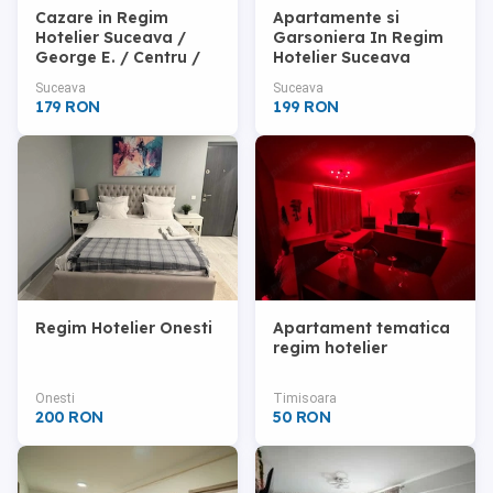
Cazare in Regim
Apartamente si
Hotelier Suceava /
Garsoniera In Regim
George E. / Centru /
Hotelier Suceava
Esplanada /
Centru Card Vacanta
Suceava
Suceava
179 RON
199 RON
Regim Hotelier Onesti
Apartament tematica
regim hotelier
Onesti
Timisoara
200 RON
50 RON