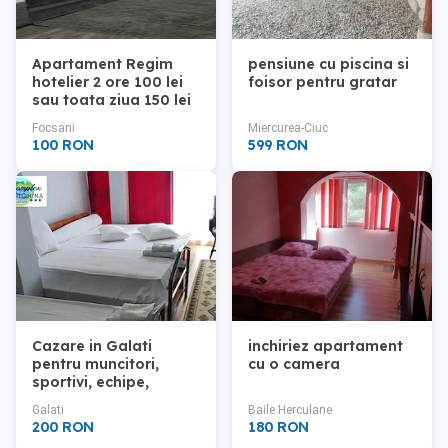
Apartament Regim
pensiune cu piscina si
hotelier 2 ore 100 lei
foisor pentru gratar
sau toata ziua 150 lei
Focsani
Miercurea-Ciuc
100 RON
599 RON
Cazare in Galati
inchiriez apartament
pentru muncitori,
cu o camera
sportivi, echipe,
seniori, lucratori
Galati
Baile Herculane
nepalezi
200 RON
180 RON