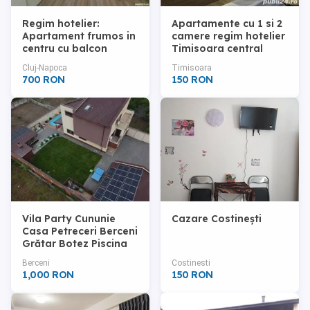
Regim hotelier:
Apartamente cu 1 si 2
Apartament frumos in
camere regim hotelier
centru cu balcon
Timisoara central
privat
Cluj-Napoca
Timisoara
700 RON
150 RON
Vila Party Cununie
Cazare Costinești
Casa Petreceri Berceni
Grătar Botez Piscina
28-30 C Majorat
Berceni
Costinesti
Sauna Nunta Jacuzzi
1,000 RON
150 RON