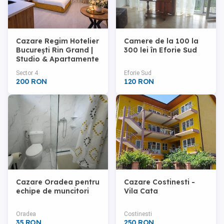
Cazare Regim Hotelier
Camere de la 100 la
București Rin Grand |
300 lei în Eforie Sud
Studio & Apartamente
Moderne
Sector 4
Eforie Sud
200 RON
120 RON
Cazare Oradea pentru
Cazare Costinesti -
echipe de muncitori
Vila Cata
Oradea
Costinesti
35 RON
250 RON