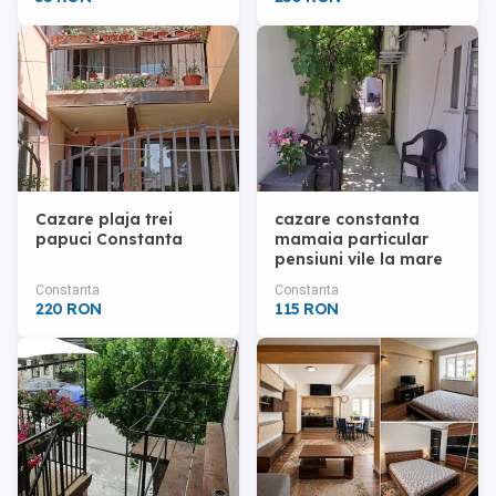
Cazare plaja trei
cazare constanta
papuci Constanta
mamaia particular
pensiuni vile la mare
camere pe litoral
Constanta
Constanta
plaja ieftin oferte
220 RON
115 RON
hotel