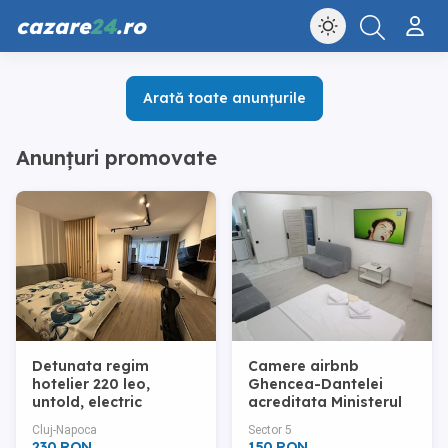
cazare
24
.ro
Arată toate anunțurile
Anunțuri promovate
Detunata regim
Camere airbnb
hotelier 220 leo,
Ghencea-Dantelei
untold, electric
acreditata Ministerul
Economiei,
Cluj-Napoca
Sector 5
Digitalizarii
230 RON
150 RON