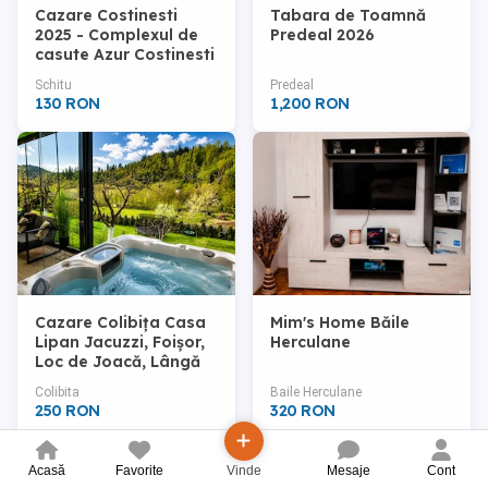
Cazare Costinesti
Tabara de Toamnă
2025 - Complexul de
Predeal 2026
casute Azur Costinesti
Schitu
Predeal
130 RON
1,200 RON
Cazare Colibița Casa
Mim's Home Băile
Lipan Jacuzzi, Foișor,
Herculane
Loc de Joacă, Lângă
Lac și SPA
Colibita
Baile Herculane
250 RON
320 RON
Acasă
Favorite
Vinde
Mesaje
Cont