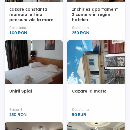
cazare constanta
Inchiriez apartament
mamaia ieftina
2 camere in regim
pensiuni vile la mare
hotelier
garsoniera
Constanta
Constanta
apartament litoral
100 RON
250 RON
oferta hotelier
Unirii Splai
Cazare la mare!
Sector 4
Constanta
250 RON
50 EUR