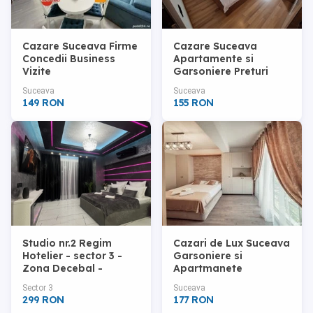
Cazare Suceava Firme
Cazare Suceava
Concedii Business
Apartamente si
Vizite
Garsoniere Preturi
avantajoase Calitate
Suceava
Suceava
Superioara
149 RON
155 RON
Studio nr.2 Regim
Cazari de Lux Suceava
Hotelier - sector 3 -
Garsoniere si
Zona Decebal -
Apartmanete
Bucuresti
Acceptam plata cu
Sector 3
Suceava
Vouchere de Vacanta
299 RON
177 RON