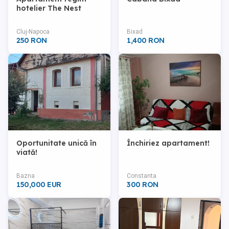
hotelier The Nest
Cluj-Napoca
Bixad
250 RON
1,400 RON
Oportunitate unică în
Închiriez apartament!
viată!
Bazna
Constanta
150,000 EUR
300 RON