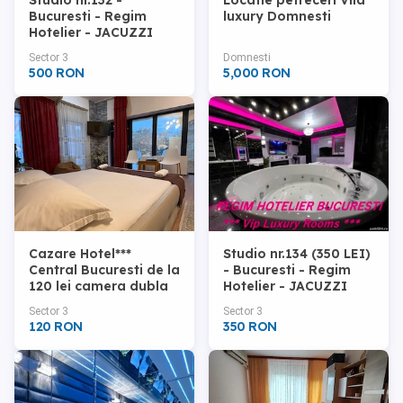
Studio nr.132 -
Locatie petreceri Vila
Bucuresti - Regim
luxury Domnesti
Hotelier - JACUZZI
PATRAT 180x180
Sector 3
Domnesti
500 RON
5,000 RON
Cazare Hotel***
Studio nr.134 (350 LEI)
Central Bucuresti de la
- Bucuresti - Regim
120 lei camera dubla
Hotelier - JACUZZI
Non Stop
ROTUND
Sector 3
Sector 3
120 RON
350 RON