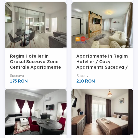
Regim Hotelier in
Apartamente in Regim
Orasul Suceava Zone
Hotelier / Cozy
Centrale Apartamente
Apartments Suceava /
de Lux / Acceptam
UP / EDENRED /
Suceava
Suceava
Vouchere Vacante
SODEXO
175 RON
210 RON