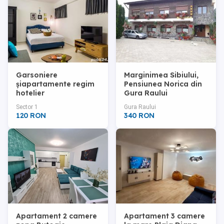
Garsoniere
Marginimea Sibiului,
șiapartamente regim
Pensiunea Norica din
hotelier
Gura Raului
Universitate,Romană,Uniri
Sector 1
Gura Raului
i Victoriei ultracentral
120 RON
340 RON
Apartament 2 camere
Apartament 3 camere