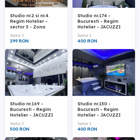
Studio nr.2 si nr.4
Studio nr.174 -
Regim Hotelier -
Bucuresti - Regim
sector 3 - Zona
Hotelier - JACUZZI
Decebal - Bucuresti
Oglinda TAVAN
Sector 3
Sector 3
299 RON
400 RON
Studio nr.169 -
Studio nr.150 -
Bucuresti - Regim
Bucuresti - Regim
Hotelier - JACUZZI
Hotelier - JACUZZI
PATRAT 180x180
INFINITY MIRROR
Sector 3
Sector 3
500 RON
400 RON