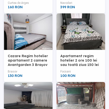
Navodari,Parcare
Curtea de Arges
Navodari
gratis,30m de plaja
160 RON
399 RON
Cazare Regim hotelier
Apartament regim
apartament 2 camere
hotelier 2 ore 100 lei
Avantgarden 3 Brașov
sau toată ziua 150 lei
Brasov
Focsani
130 RON
100 RON