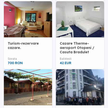
Turism-rezervare
Cazare Therme-
cazare.
aeroport Otopeni /
Casuta Bradulet
Sovata
Balotesti
700 RON
42 EUR