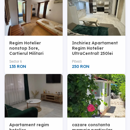
Regim Hotelier
Inchiriez Apartament
nonstop 3ore,
Regim Hotelier
Cartierul Militari
UltraCentral! 250lei
noapte, minim 2nopti
Sector 6
Pitesti
135 RON
250 RON
Apartament regim
cazare constanta