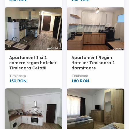
siTurismului
Apartament 1 si 2
Apartament Regim
camere regim hotelier
Hotelier Timisoara 2
Timisoara Cetatii
dormitoare
decomandat
Timisoara
Timisoara
Torontalului NOU
150 RON
180 RON