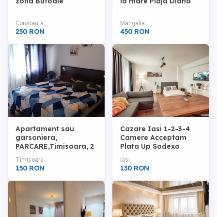
zona Butoaie
la mare Plaja Diana
Constanta
Mangalia
250 RON
450 RON
Apartament sau
Cazare Iasi 1-2-3-4
garsoniera,
Camere Acceptam
PARCARE,Timisoara, 2
Plata Up Sodexo
km Spitalul Judetean
Edenred Oferim
Timisoara
Iasi
Factura Fiscala
150 RON
130 RON