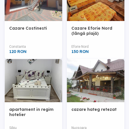
Cazare Costinesti
Cazare Eforie Nord
(lângă plajă)
Constanta
Eforie Nord
120 RON
150 RON
apartament in regim
cazare hateg retezat
hotelier
Sibiu
Nucsoara