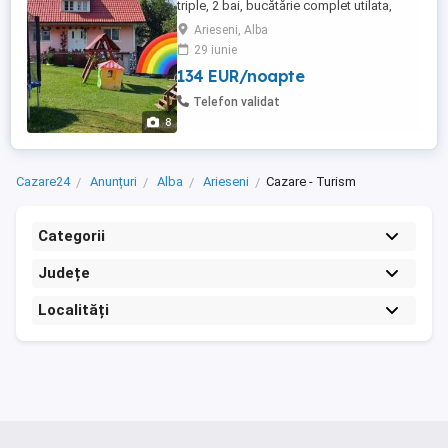
triple, 2 bai, bucătărie complet utilata,
foișor, grătar, ceaun. Se află situata la 2km
Arieseni, Alba
de pârtiile de ski vartop
29 iunie
134 EUR/noapte
Telefon validat
8
Cazare24
Anunțuri
Alba
Arieseni
Cazare - Turism
Categorii
Județe
Localități