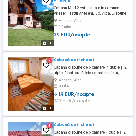
Arieseni
Cabana Med 2 este situata in comuna
Arieseni, satul Arieseni, jud. Alba. Dispune
de 8 camere cu bai proprii, 16 locuri de
Arieseni, Alba
cazare. Facilitati: - bucatarie utilata, living,
14 iulie
parcare,wi-fi, foisor, loc de gratar si ceaun
29 EUR/noapte
10
Cabană de închiriat
3
Cabana dispune de 6 camere, 4 duble și 2
triple, 2 bai, bucătărie complet utilata,
grătar, ceaun
Arieseni, Alba
4 iulie
19 EUR/noapte
134 EUR/noapte
10
Cabană de închiriat
4
Cabana dispune de 6 camere 4 duble și 2