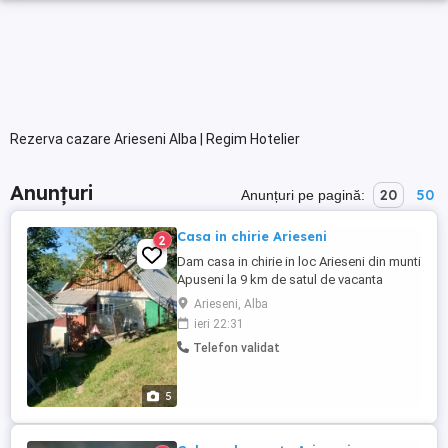
Rezerva cazare Arieseni Alba | Regim Hotelier
Anunțuri
20
50
Anunțuri pe pagină:
Casa in chirie Arieseni
2
Dam casa in chirie in loc Arieseni din munti
Apuseni la 9 km de satul de vacanta
Virtop, pentru familie sau oameni
Arieseni, Alba
varstinici, cu toate utilitatile la dispozitie
ieri 22:31
intro zona foarte linistita si frumoasa cu
Telefon validat
mult aer curat Cu grajd, cotet pentru porci
si mult teren verde. Pentru orice informatii
suntem ...
5