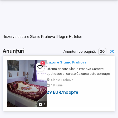
Rezerva cazare Slanic Prahova | Regim Hotelier
Anunțuri
20
50
Anunțuri pe pagină:
cazare Slanic Prahovs
1
Oferim cazare Slanic Prahova.Camere
spațioase si curate.Cazarea este aproape
de Salina Slanic si de Baia Verde.
Slanic, Prahova
18 iunie
29 EUR/noapte
5