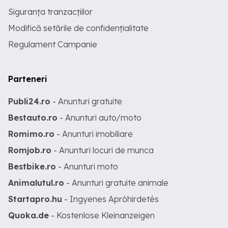
TUR-TUSNAD S.R.L Baile Tusnad, Str.
Oltului, nr. 78, Harghita Cod fiscalTel /
Siguranța tranzacțiilor
Fax Tel:
Modifică setările de confidențialitate
Regulament Campanie
Parteneri
Publi24.ro
- Anunturi gratuite
Bestauto.ro
- Anunturi auto/moto
Romimo.ro
- Anunturi imobiliare
Romjob.ro
- Anunturi locuri de munca
Bestbike.ro
- Anunturi moto
Animalutul.ro
- Anunturi gratuite animale
Startapro.hu
- Ingyenes Apróhirdetés
Quoka.de
- Kostenlose Kleinanzeigen